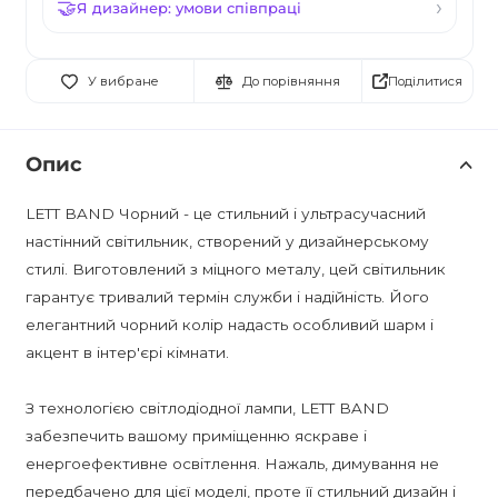
Я дизайнер: умови співпраці
Поділитися
У вибране
До порівняння
Опис
LETT BAND Чорний - це стильний і ультрасучасний
настінний світильник, створений у дизайнерському
стилі. Виготовлений з міцного металу, цей світильник
гарантує тривалий термін служби і надійність. Його
елегантний чорний колір надасть особливий шарм і
акцент в інтер'єрі кімнати.
З технологією світлодіодної лампи, LETT BAND
забезпечить вашому приміщенню яскраве і
енергоефективне освітлення. Нажаль, димування не
передбачено для цієї моделі, проте її стильний дизайн і