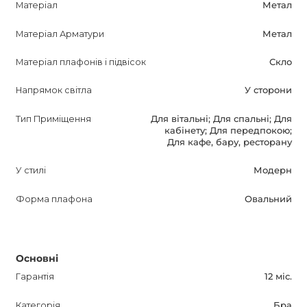
Матеріал
Метал
інтер'єру. Його сучасний дизайн і виняткова якість
матеріалів зроблять ваше життя яскравішим і
Матеріал Арматури
Метал
комфортнішим. Оптимізований для пошукових систем,
Матеріал плафонів і підвісок
Скло
цей опис представляє продукт з вигідними
характеристиками і привабливістю для потенційних
Напрямок світла
У сторони
покупців, роблячи його ідеальним вибором для
поліпшення вашого дому або бізнесу.
Тип Приміщення
Для вітальні; Для спальні; Для
кабінету; Для передпокою;
Для кафе, бару, ресторану
У стилі
Модерн
Форма плафона
Овальний
Основні
Гарантія
12 міс.
Категорія
Бра