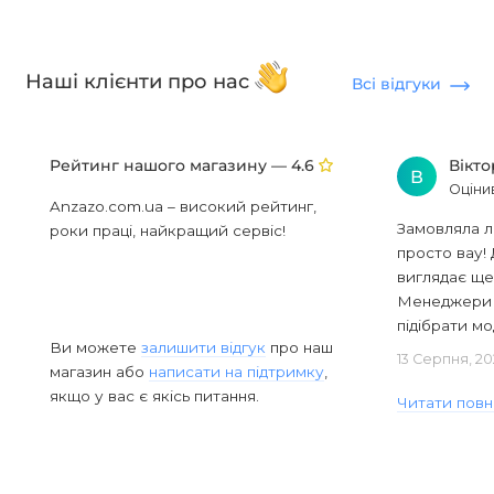
Наші клієнти про нас
Всі відгуки
Рейтинг нашого магазину —
Вікт
4.6
В
Оціни
Anzazo.com.ua – високий рейтинг,
Замовляла л
роки праці, найкращий сервіс!
просто вау! 
виглядає ще
Менеджери в
підібрати мод
Ви можете
залишити відгук
про наш
13 Серпня, 20
магазин або
написати на підтримку
,
якщо у вас є якісь питання.
Читати повн