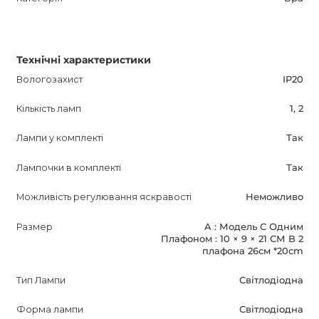
Технічні характеристики
Вологозахист
IP20
Кількість ламп
1, 2
Лампи у комплекті
Так
Лампочки в комплекті
Так
Можливість регулювання яскравості
Неможливо
Размер
A : Модель С Одним
Плафоном : 10 × 9 × 21 СМ B 2
плафона 26см *20cm
Тип Лампи
Світлодіодна
Форма лампи
Світлодіодна