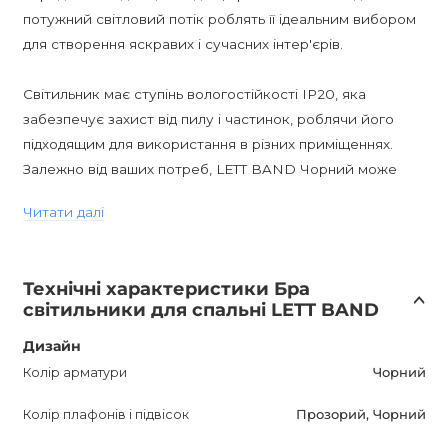
потужний світловий потік роблять її ідеальним вибором
для створення яскравих і сучасних інтер'єрів.
Світильник має ступінь вологостійкості IP20, яка
забезпечує захист від пилу і частинок, роблячи його
підходящим для використання в різних приміщеннях.
Залежно від ваших потреб, LETT BAND Чорний може
прикрасити вітальню, спальню, кабінет, передпокій, а
Читати далі
також кафе, бари і ресторани. Завдяки своїм
компактним розмірам (10 × 9 × 21 см), він ідеально
підходить для будь-якого приміщення.
Технічні характеристики Бра
світильники для спальні LETT BAND
Крім того, комплект поставки включає всі необхідні
лампи, що дозволяє вам відразу ж почати
Дизайн
використовувати світильник після придбання.
Колір арматури
Чорний
Колір плафонів і підвісок
Прозорий, Чорний
LETT BAND Чорний - це не тільки функціональне
освітлення, але й стильний елемент декору для вашого