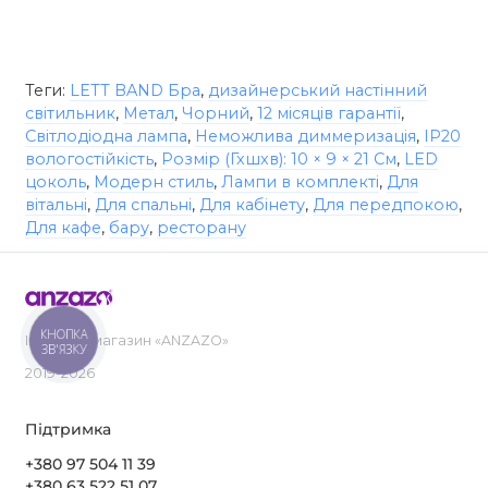
Теги:
LETT BAND Бра
,
дизайнерський настінний
світильник
,
Метал
,
Чорний
,
12 місяців гарантії
,
Світлодіодна лампа
,
Неможлива диммеризація
,
IP20
вологостійкість
,
Розмір (Гхшхв): 10 × 9 × 21 См
,
LED
цоколь
,
Модерн стиль
,
Лампи в комплекті
,
Для
вітальні
,
Для спальні
,
Для кабінету
,
Для передпокою
,
Для кафе
,
бару
,
ресторану
КНОПКА
Інтернет-магазин «ANZAZO»
ЗВ'ЯЗКУ
2019-2026
Підтримка
+380 97 504 11 39
+380 63 522 51 07