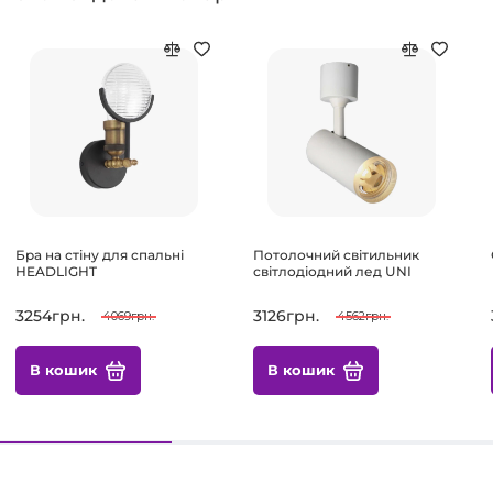
Бра на стіну для спальні
Потолочний світильник
HEADLIGHT
світлодіодний лед UNI
3254грн.
3126грн.
4069грн.
4562грн.
В кошик
В кошик