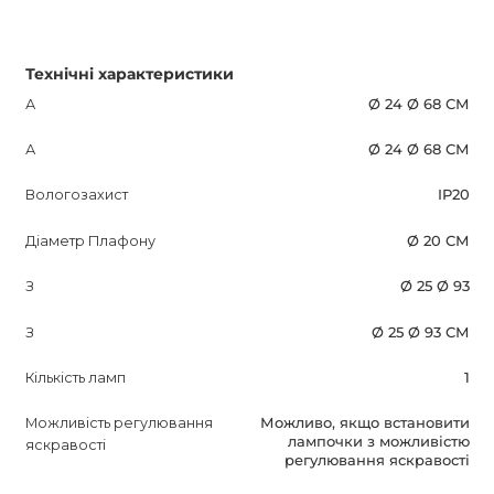
Технічні характеристики
А
Ø 24 Ø 68 СМ
А
Ø 24 Ø 68 СМ
Вологозахист
IP20
Діаметр Плафону
Ø 20 СМ
З
Ø 25 Ø 93
З
Ø 25 Ø 93 СМ
Кількість ламп
1
Можливість регулювання
Можливо, якщо встановити
лампочки з можливістю
яскравості
регулювання яскравості