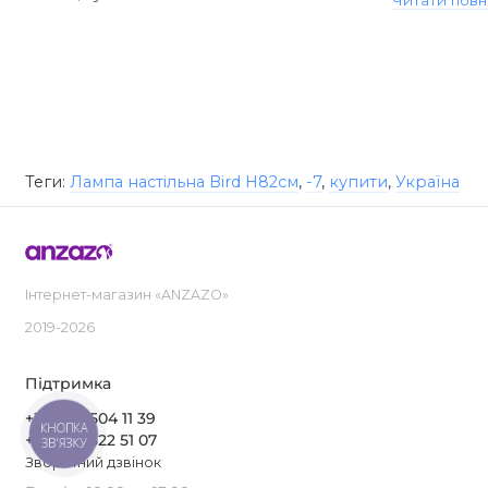
Читати повн
Теги:
Лампа настільна Bird H82см
,
-7
,
купити
,
Україна
Інтернет-магазин «ANZAZO»
2019-2026
Підтримка
+380 97 504 11 39
КНОПКА
+380 63 522 51 07
ЗВ'ЯЗКУ
Зворотний дзвінок