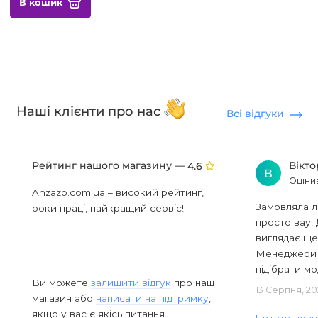
В кошик
Наші клієнти про нас
Всі відгуки
Рейтинг нашого магазину —
Вікт
4.6
В
Оціни
Anzazo.com.ua – високий рейтинг,
Замовляла л
роки праці, найкращий сервіс!
просто вау! 
виглядає ще
Менеджери в
підібрати мод
Ви можете
залишити відгук
про наш
13 Серпня, 20
магазин або
написати на підтримку
,
якщо у вас є якісь питання.