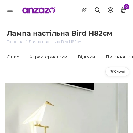
0
Лампа настільна Bird H82см
Головна
Лампа настільна Bird H82см
Опис
Характеристики
Відгуки
Питання та 
Схожі