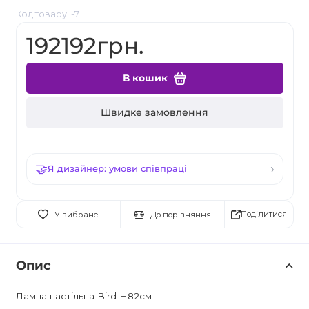
Код товару: -7
192192грн.
В кошик
Швидке замовлення
Я дизайнер: умови співпраці
Поділитися
У вибране
До порівняння
Опис
Лампа настільна Bird H82см