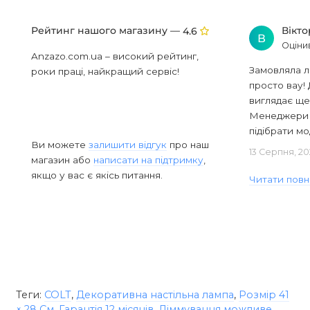
Рейтинг нашого магазину —
Вікт
4.6
В
Оціни
Anzazo.com.ua – високий рейтинг,
Замовляла л
роки праці, найкращий сервіс!
просто вау! 
виглядає ще
Менеджери в
підібрати мод
Ви можете
залишити відгук
про наш
13 Серпня, 20
магазин або
написати на підтримку
,
якщо у вас є якісь питання.
Читати повн
Теги:
COLT
,
Декоративна настільна лампа
,
Розмір 41
× 28 См
,
Гарантія 12 місяців
,
Діммування можливе
,