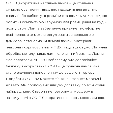
COLT Декоративна настільна лампа - це стильне і
сучасне освітлення, ідеально підходить для вітальні,
спальні або кабінету. Її розміри становлять 41 × 28 см, що
робить її компактною і зручною для розміщення на будь-
якому столі. Лампа забезпечує приємне і комфортне
освітлення, яке можна регулювати за допомогою
диммера, встановивши димові лампи. Матеріали
плафона і корпусу лампи - ПВХ і мідь відповідно. Латунна
обробка металу надає лампі елегантний вигляд. Лампа
має вологозахист IP20, забезпечуючи довговічність і
безпеку використання. COLT - це сучасна лампа, яка
стане відмінним доповненням до вашого інтер'єру.
Придбати COLT ви можете тільки в інтернет-магазині
AnzAzo. Ми пропонуємо швидку доставку по всій країні і
найкращі ціни. Створіть неповторну атмосферу в
вашому домі з COLT Декоративною настільною лампою.