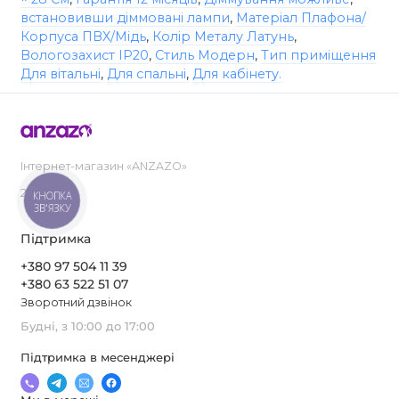
встановивши діммовані лампи
,
Матеріал Плафона/
Корпуса ПВХ/Мідь
,
Колір Металу Латунь
,
Вологозахист IP20
,
Стиль Модерн
,
Тип приміщення
Для вітальні
,
Для спальні
,
Для кабінету.
Інтернет-магазин «ANZAZO»
2019-2026
КНОПКА
ЗВ'ЯЗКУ
Підтримка
+380 97 504 11 39
+380 63 522 51 07
Зворотний дзвінок
Будні, з 10:00 до 17:00
Підтримка в месенджері