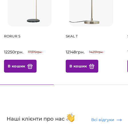
RORUR S
SKAL T
12250грн.
12148грн.
17375грн.
14291грн.
В кошик
В кошик
Наші клієнти про нас
Всі відгуки