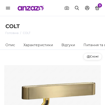
0
COLT
Головна
COLT
Опис
Характеристики
Відгуки
Питання та 
Схожі