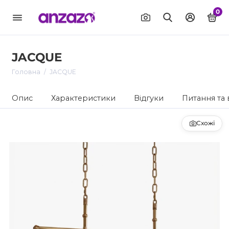
0
JACQUE
Головна
JACQUE
Опис
Характеристики
Відгуки
Питання та 
Схожі