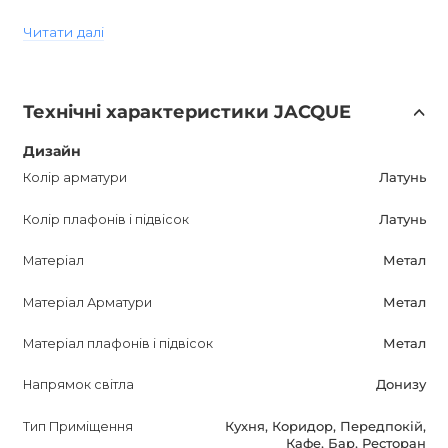
сучасним стилем і яскравістю освітлення. Він стане
Читати далі
відмінним доповненням до вашого проекту, надасть йому
елегантності і стилю.
Технічні характеристики JACQUE
Ви можете придбати світильник JACQUE за ціною від
24950 з доставкою по всій території України. Для
Дизайн
отримання товару зі знижкою напишіть повідомлення
Колір арматури
Латунь
нашим менеджерам з текстом: "Як отримати 79134-01 зі
знижкою?".
Колір плафонів і підвісок
Латунь
Матеріал
Метал
Anzazo пропонує широкий асортимент світильників
різних стилів, форм і кольорів. При виборі Anzazo, ви
Матеріал Арматури
Метал
робите правильний вибір! Наша продукція завжди
надасть яскравості і стилю вашому проекту.
Матеріал плафонів і підвісок
Метал
Напрямок світла
Донизу
Тип Приміщення
Кухня, Коридор, Передпокій,
Кафе, Бар, Ресторан