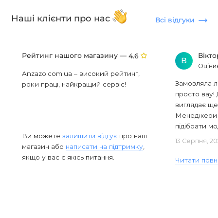
Наші клієнти про нас
Всі відгуки
Рейтинг нашого магазину —
Вікт
4.6
В
Оціни
Anzazo.com.ua – високий рейтинг,
Замовляла л
роки праці, найкращий сервіс!
просто вау! 
виглядає ще
Менеджери в
підібрати мод
Ви можете
залишити відгук
про наш
13 Серпня, 20
магазин або
написати на підтримку
,
якщо у вас є якісь питання.
Читати повн