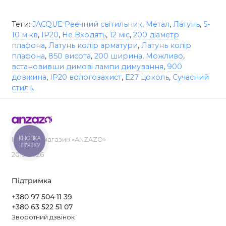
Теги:
JACQUE Реечний світильник
,
Метал
,
Латунь
,
5-
10 м.кв
,
IP20
,
Не Входять
,
12 міс
,
200 діаметр
плафона
,
Латунь колір арматури
,
Латунь колір
плафона
,
850 висота
,
200 ширина
,
Можливо
,
встановивши димові лампи димування
,
900
довжина
,
IP20 вологозахист
,
E27 цоколь
,
Сучасний
стиль.
КНОПКА
Інтернет-магазин «ANZAZO»
ЗВ'ЯЗКУ
2019-2026
Підтримка
+380 97 504 11 39
+380 63 522 51 07
Зворотний дзвінок