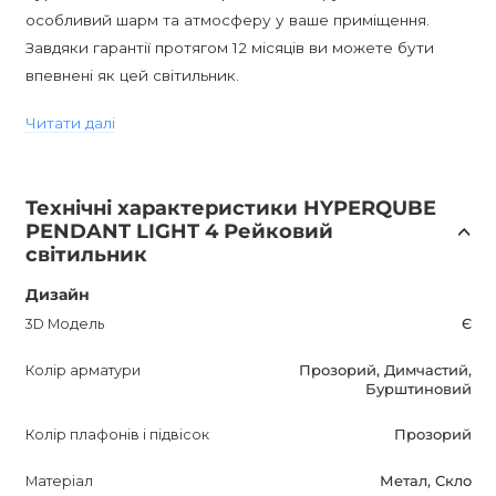
особливий шарм та атмосферу у ваше приміщення.
Завдяки гарантії протягом 12 місяців ви можете бути
впевнені як цей світильник.
Читати далі
Світильник також має можливість димування при
використанні ламп, що димуються, що дозволяє вам
створити відповідну атмосферу в кімнаті в залежності
Технічні характеристики HYPERQUBE
від вашого настрою. Завдяки класу захисту IP20
PENDANT LIGHT 4 Рейковий
світильник не піддається впливу вологи і може бути
світильник
використаний всередині приміщень.
Дизайн
HYPERQUBE PENDANT LIGHT 4 – це ідеальний вибір для
3D Модель
Є
модерного інтер'єру. Він додасть шик і сучасність у будь-
Колір арматури
Прозорий, Димчастий,
яку кімнату, чи то будинок, чи офісне приміщення. Цей
Бурштиновий
світильник приверне погляди гостей та стане центром
уваги.
Колір плафонів і підвісок
Прозорий
Матеріал
Метал, Скло
Не пропустіть можливість придбати цей унікальний