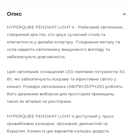
Опис
HYPERQUBE PENDANT LIGHT 4 - Рейковий світильник,
створений для тих, хто цінує сучасний стиль та
елегантність у дизайні інтер'єру. Поєднання металу та
скла надають світильнику вишуканого вигляду та
забезпечують довговічність.
Цей світильник оснащений LED-лампами потужністю 50
Вт, які забезпечують яскраве та ефективне світло у
кімнаті. Розміри світильника L960*Вт250*H250 роблять
його ідеальним вибором для просторих приміщень,
таких як вітальні чи ресторани.
HYPERQUBE PENDANT LIGHT 4 доступний у трьох
привабливих кольорах: прозорий, димчастий та
бурштин. Кожен із цих варіантів кольору додасть