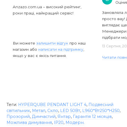
Оціни
Anzazo.com.ua – високий рейтинг,
Замовляла л
роки праці, найкращий сервіс!
просто вау! 
виглядає ще
Менеджери в
підібрати мод
Ви можете
залишити відгук
про наш
13 Серпня, 20
магазин або
написати на підтримку
,
якщо у вас є якісь питання.
Читати повн
Теги:
HYPERQUBE PENDANT LIGHT 4
,
Подвесний
світильник
,
Метал
,
Скло
,
LED 50Вт
,
L960*Вт250*H250
,
Прозорий
,
Димчастий
,
Янтар
,
Гарантія 12 місяців
,
Можлива димування
,
IP20
,
Модерн.