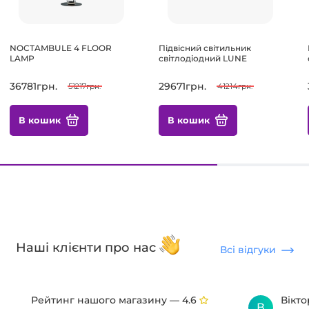
NOCTAMBULE 4 FLOOR
Підвісний світильник
LAMP
світлодіодний LUNE
36781грн.
29671грн.
51217грн.
41214грн.
В кошик
В кошик
Наші клієнти про нас
Всі відгуки
Рейтинг нашого магазину —
Вікт
4.6
В