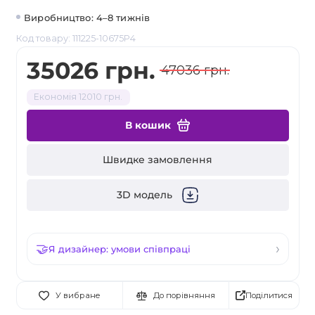
Виробництво: 4–8 тижнів
Код товару: 111225-10675P4
35026 грн.
47036 грн.
Економія 12010 грн.
В кошик
Швидке замовлення
3D модель
Я дизайнер: умови співпраці
Поділитися
У вибране
До порівняння