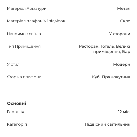
світильник, який перетворить ваш інтер'єр і зробить
Матеріал Арматури
Метал
ваше життя елегантнішим і стильнішим. HYPERQUBE
Матеріал плафонів і підвісок
Скло
PENDANT LIGHT 4 - це не тільки функціональний
світильник, а й елемент декору, який підкреслить ваш
Напрямок світла
У сторони
бездоганний смак.
Тип Приміщення
Ресторан, Готель, Великі
приміщення, Бар
У стилі
Модерн
Форма плафона
Куб, Прямокутник
Основні
Гарантія
12 міс.
Категорія
Підвісний світильник