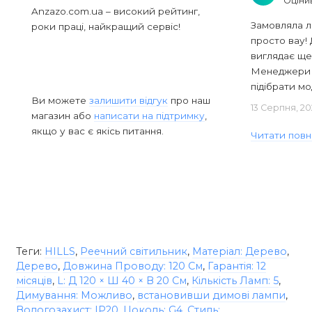
Оціни
Anzazo.com.ua – високий рейтинг,
Замовляла л
роки праці, найкращий сервіс!
просто вау! 
виглядає ще
Менеджери в
підібрати мод
Ви можете
залишити відгук
про наш
13 Серпня, 20
магазин або
написати на підтримку
,
якщо у вас є якісь питання.
Читати повн
Теги:
HILLS
,
Реечний світильник
,
Матеріал: Дерево
,
Дерево
,
Довжина Проводу: 120 См
,
Гарантія: 12
місяців
,
L: Д 120 × Ш 40 × В 20 См
,
Кількість Ламп: 5
,
Димування: Можливо
,
встановивши димові лампи
,
Вологозахист: IP20
,
Цоколь: G4
,
Стиль: