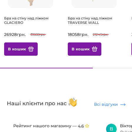
Бра на стіну над ліжком
Бра на стіну над ліжком
GLACIERO
TRAVERSE WALL
26928грн.
18058грн.
39668грн.
21245грн.
В кошик
В кошик
Наші клієнти про нас
Всі відгуки
Рейтинг нашого магазину —
Вікт
4.6
В