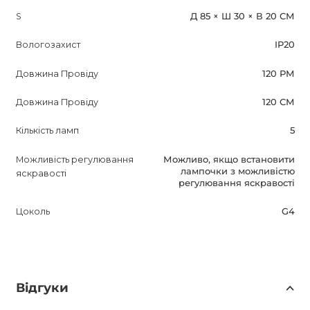
S
Д 85 × Ш 30 × В 20 СМ
Вологозахист
IP20
Довжина Провіду
120 РМ
Довжина Провіду
120 СМ
Кількість ламп
5
Можливість регулювання
Можливо, якщо встановити
лампочки з можливістю
яскравості
регулювання яскравості
Цоколь
G4
Відгуки