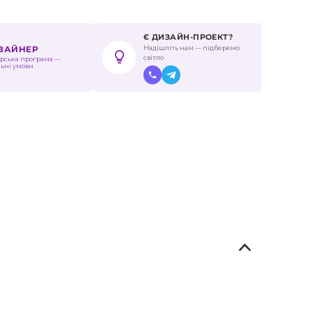
Є ДИЗАЙН-ПРОЕКТ?
Надішліть нам — підберемо
ИЗАЙНЕР
світло
рська програма —
льні умови