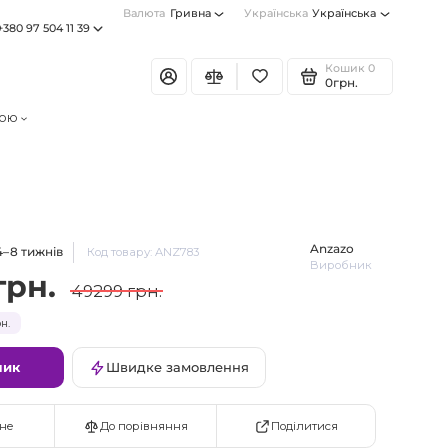
Валюта
Гривна
Українська
Українська
+380 97 504 11 39
Кошик
0
0грн.
тою
Anzazo
4–8 тижнів
Код товару: ANZ783
Виробник
грн.
49299 грн.
н.
шик
Швидке замовлення
Поділитися
не
До порівняння