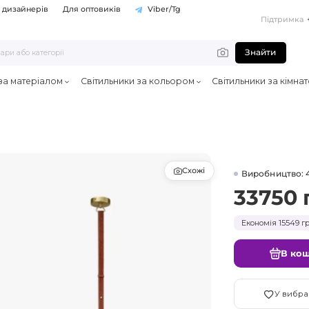
 дизайнерів
Для оптовиків
Viber/Tg
Підтримка
Знайти
 за матеріалом
Світильники за кольором
Світильники за кімна
Схожі
Виробництво: 
33750 
Економія 15549 гр
В ко
У вибра