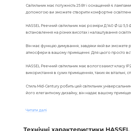
Світильник має потужність 25 Вт і оснащений 4 лампами,
допомогою ви зможете створити комфортне освітлення 
HASSEL Реечний світильник має розміри Д 140 Ø Ш 5,5 
встановлення на різних висотах і налаштування освітл
Він має функцію димування, завдяки якій ви зможете ре
атмосфери в вашому приміщенні. Для цього просто вст
HASSEL Реечний світильник має вологозахист класу IP
використання в сухих приміщеннях, таких як вітальні, с
Стиль Mid-Century робить цей світильник універсальним
його елегантному дизайну, він надає вашому приміщен
Придбання HASSEL Реечного світильника - це можливіс
Читати далі
функціональність до вашого дому або офісу. Він буде
будь-якій кімнаті.
Технічні характеристики HASSEL