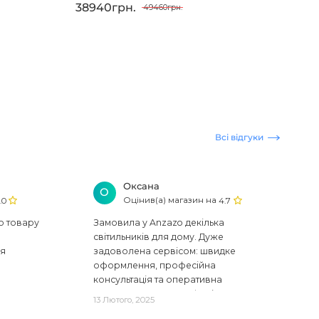
38940грн.
49460грн.
Всі відгуки
Оксана
О
Оцінив(а) магазин на
.0
4.7
ю товару
Замовила у Anzazo декілька
світильників для дому. Дуже
ся
задоволена сервісом: швидке
оформлення, професійна
консультація та оперативна
доставка. Один з плафонів, на жаль,
13 Лютого, 2025
виявився пошкодженим, але магаз..