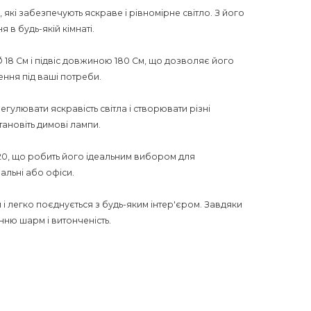
 які забезпечують яскраве і рівномірне світло. З його
в будь-якій кімнаті.
Ø 18 См і підвіс довжиною 180 См, що дозволяє його
ення під ваші потреби.
гулювати яскравість світла і створювати різні
ановіть димові лампи.
20, що робить його ідеальним вибором для
пальні або офіси.
 і легко поєднується з будь-яким інтер'єром. Завдяки
ню шарм і витонченість.
ть покращити ваше життя, додати стиль і
 прекрасним акцентом і створить затишну атмосферу в