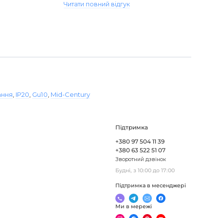
Читати повний відгук
ання
,
IP20
,
Gu10
,
Mid-Century
Підтримка
+380 97 504 11 39
+380 63 522 51 07
Зворотний дзвінок
Будні, з 10:00 до 17:00
Підтримка в месенджері
Ми в мережі