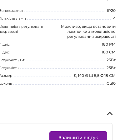
Вологозахист
IP20
Кількість ламп
4
Можливість регулювання
Можливо, якщо встановити
яскравості
лампочки з можливістю
регулювання яскравості
Підвіс
180 РМ
Підвіс
180 СМ
Потужність, Вт
25Вт
Потужність:
25Вт
Размер
Д 140 Ø Ш 5,5 Ø 18 СМ
Цоколь
Gu10
Залишити відгук