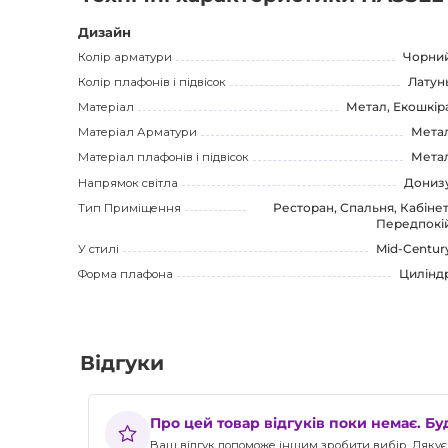
Придбавши цей світильник від HASSEL, ви отримуєте висок
співвідношення ціни і якості. Ви можете придбати HASS
Дизайн
найкращою ціною і з доставкою по всій Україні.
Колір арматури
Чорни
Колір плафонів і підвісок
Латун
Не пропустіть шанс придбати цей прекрасний світильник 
Матеріал
Метал, Екошкір
HASSEL Реечний світильник - ваш надійний і стильний д
Матеріал Арматури
Мета
Матеріал плафонів і підвісок
Мета
Напрямок світла
Дониз
Тип Приміщення
Ресторан, Спальня, Кабінет
Передпокі
У стилі
Mid-Centur
Форма плафона
Цилінд
Відгуки
Про цей товар відгуків поки немає. Б
Ваш відгук допоможе іншим зробити вибір. Дякуєм