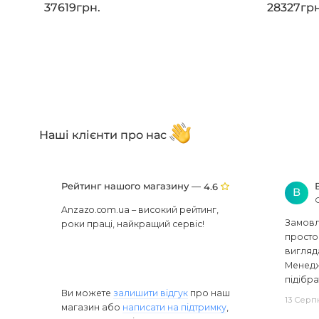
37619грн.
28327грн
Наші клієнти про нас
Рейтинг нашого магазину —
4.6
В
Anzazo.com.ua – високий рейтинг,
Замовля
роки праці, найкращий сервіс!
просто 
вигляд
Менедж
підібра
Ви можете
залишити відгук
про наш
13 Серп
магазин або
написати на підтримку
,