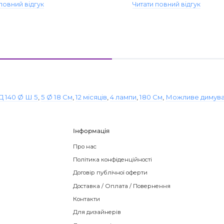
повний відгук
Читати повний відгук
Д 140 Ø Ш 5
,
5 Ø 18 См
,
12 місяців
,
4 лампи
,
180 См
,
Можливе димув
Інформація
Про нас
Політика конфіденційності
Договір публічної оферти
Доставка / Оплата / Повернення
Контакти
Для дизайнерів