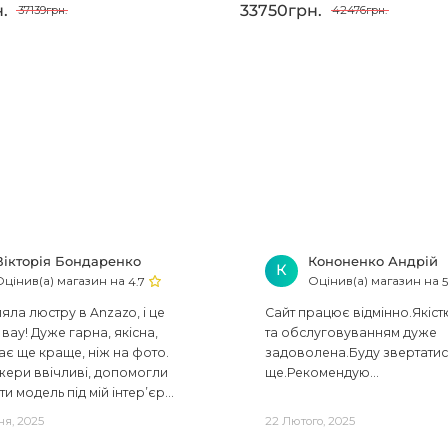
.
33750грн.
37139грн.
42476грн.
Вікторія Бондаренко
Кононенко Андрій
К
Оцінив(а) магазин на
Оцінив(а) магазин на
4.7
5
ла люстру в Anzazo, і це
Сайт працює відмінно.Якіст
вау! Дуже гарна, якісна,
та обслуговуванням дуже
ає ще краще, ніж на фото.
задоволена.Буду звертати
ери ввічливі, допомогли
ще.Рекомендую...
ти модель під мій інтер’єр...
ня, 2025
22 Лютого, 2025