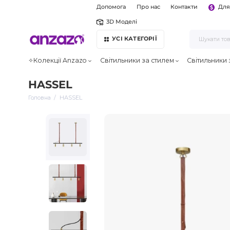
Допомога
Про нас
Контакти
Для
3D Моделі
УСІ КАТЕГОРІЇ
✧Колекції Anzazo
Світильники за стилем
Світильники
HASSEL
Головна
HASSEL