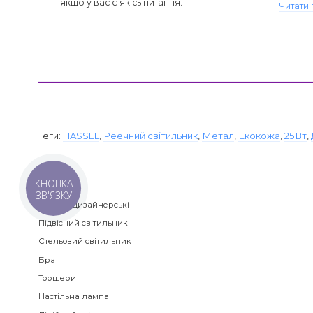
якщо у вас є якісь питання.
Читати 
Теги:
HASSEL
,
Реечний світильник
,
Метал
,
Екокожа
,
25Вт
,
КНОПКА
Категорії
ЗВ'ЯЗКУ
Люстри дизайнерські
Підвісний світильник
Стельовий світильник
Бра
Торшери
Настільна лампа