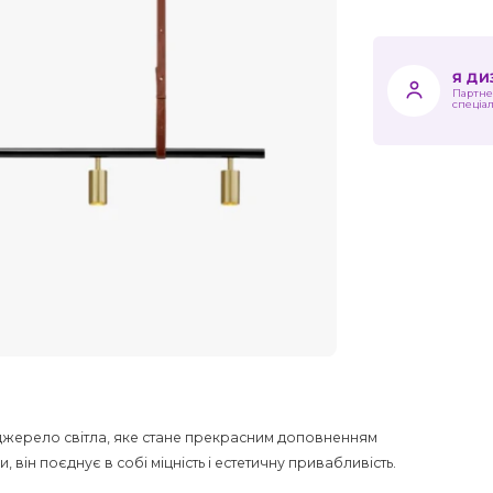
Я Д
Партне
спеціа
й джерело світла, яке стане прекрасним доповненням
 він поєднує в собі міцність і естетичну привабливість.