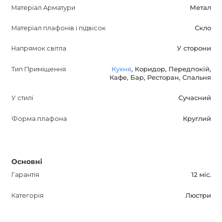
забезпечить необхідне освітлення. Завдяки
Матеріал Арматури
Метал
використанню високоякісних матеріалів і сучасному
Матеріал плафонів і підвісок
Скло
дизайну, ця люстра витримає випробування часом і
послужить вам довгі роки.
Напрямок світла
У сторони
Врахуйте всі зазначені характеристики при виборі
Тип Приміщення
Кухня
, Коридор, Передпокій,
Кафе, Бар, Ресторан, Спальня
вашого освітлення. Вони допоможуть вам підібрати
продукт, який ідеально впишеться в ваш інтер'єр,
У стилі
Сучасний
надаючи йому шик і елегантність.
Форма плафона
Круглий
Основні
Гарантія
12 міс.
Категорія
Люстри