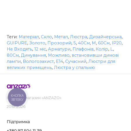
Теги:
Матеріал
,
Скло
,
Метал
,
Люстра
,
Дизайнерська
,
GUIPURE
,
Золото
,
Прозорий
,
S
,
40См
,
M
,
60См
,
IP20
,
Не Входять
,
12 міс
,
Арматури
,
Плафонів
,
Колір
,
L
,
80См
,
Димування
,
Можливо
,
встановивши димові
лампи
,
Вологозахист
,
E14
,
Сучасний
,
Люстри для
великих приміщень
,
Люстра у спальню
КНОПКА
Інтернет-магазин «ANZAZO»
ЗВ'ЯЗКУ
2019-2026
Підтримка
+380 97 504 11 39