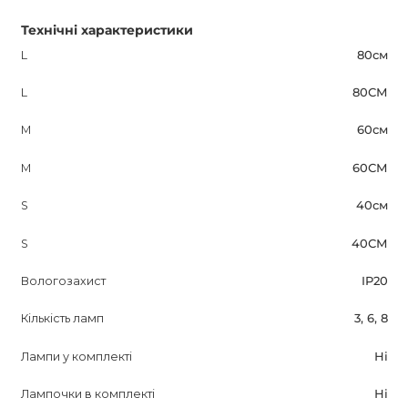
Технічні характеристики
L
80см
L
80СМ
M
60см
M
60СМ
S
40см
S
40СМ
Вологозахист
IP20
Кількість ламп
3, 6, 8
Лампи у комплекті
Ні
Лампочки в комплекті
Ні