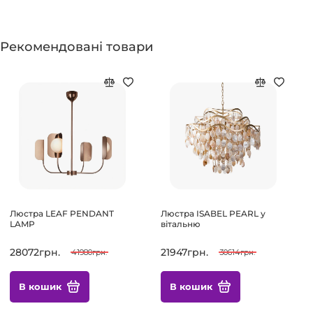
Рекомендовані товари
Люстра LEAF PENDANT
Люстра ISABEL PEARL у
LAMP
вітальню
28072грн.
21947грн.
41980грн.
30614грн.
В кошик
В кошик