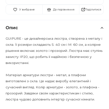
Поділитися
У вибране
До порівняння
Опис
GUIPURE - це дизайнерська люстра, створена з металу і
скла. Її розміри складають S: 40 см і M: 60 см, а колірне
рішення включає золото і прозорий. Люстра має ступінь
захисту IP20, що робить її надійною і безпечною у
використанні.
Матеріал арматури люстри - метал, а плафони
виготовлені з скла. Це надає виробу елегантний і
сучасний вигляд. Колір арматури - золото, а плафона -
прозорий. Завдяки своїм характеристикам і стилю,
люстра чудово доповнить інтер'єр сучасної кімнати.