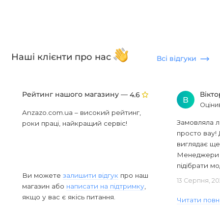
Наші клієнти про нас
Всі відгуки
Рейтинг нашого магазину —
Вікт
4.6
В
Оціни
Anzazo.com.ua – високий рейтинг,
Замовляла л
роки праці, найкращий сервіс!
просто вау! 
виглядає ще
Менеджери в
підібрати мод
Ви можете
залишити відгук
про наш
13 Серпня, 20
магазин або
написати на підтримку
,
якщо у вас є якісь питання.
Читати повн