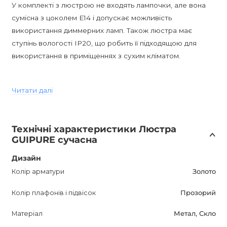
У комплекті з люстрою не входять лампочки, але вона
сумісна з цоколем E14 і допускає можливість
використання диммерних ламп. Також люстра має
ступінь вологості IP20, що робить її підходящою для
використання в приміщеннях з сухим кліматом.
Гарантія на цей продукт складає 12 місяців, що свідчить
Читати далі
про його високу якість і довговічність.
GUIPURE, доступну для покупки в Україні, можна
Технічні характеристики Люстра
придбати тільки в інтернет-магазині AnzAzo. Ми
GUIPURE сучасна
пропонуємо доставку по всій Україні, гарантію і найкращі
ціни.
Дизайн
Колір арматури
Золото
Ця дизайнерська люстра стане прекрасним
Колір плафонів і підвісок
Прозорий
доповненням до вашого інтер'єру, надаючи йому
елегантний і сучасний вигляд. Її установка не тільки
Матеріал
Метал, Скло
покращить зовнішній вигляд вашої кімнати, але й