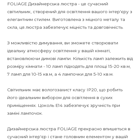
FOLIAGE Дизайнерська люстра - це сучасний
світильник, створений для освітлення вашого інтер'єру з
елегантним стилем. Виготовлена з міцного металу та
скла, ця люстра забезпечує міцність та довговічність.
З можливістю димування, ви зможете створювати
ідеальну атмосферу освітлення у вашій кімнаті,
встановлюючи димові лампи. Кількість ламп залежить від
розміру кімнати - 10 ламп підходять для площі 15-20 кв.м,
7 ламп для 10-15 кв.м, а 4 лампочки для 5-10 кв.м.
Світильник має вологозахист класу IP20, що робить
його ідеальним вибором для освітлення в сухих
приміщеннях. Цоколь E14 забезпечує зручність при
заміні лампочок.
Дизайнерська люстра FOLIAGE прекрасно впишеться в
сучасний інтер'єр і стане головним елементом у вашій