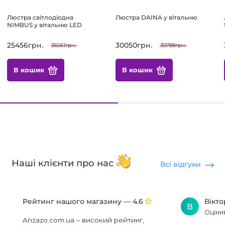
Люстра світлодіодна
Люстра DAINA у вітальню
NIMBUS у вітальню LED
25456грн.
30050грн.
36051грн.
39788грн.
В кошик
В кошик
Наші клієнти про нас
Всі відгуки
Рейтинг нашого магазину —
Вікт
4.6
В
Оціни
Anzazo.com.ua – високий рейтинг,