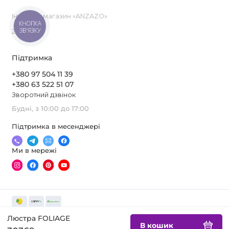
Інтернет-магазин «ANZAZO»
КНОПКА
ЗВ'ЯЗКУ
2019-2026
Підтримка
+380 97 504 11 39
+380 63 522 51 07
Зворотний дзвінок
Будні, з 10:00 до 17:00
Підтримка в месенджері
Ми в мережі
Люстра FOLIAGE
В кошик