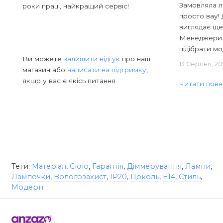
Замовляла л
роки праці, найкращий сервіс!
просто вау! 
виглядає ще
Менеджери в
підібрати мод
Ви можете
залишити відгук
про наш
13 Серпня, 20
магазин або
написати на підтримку
,
якщо у вас є якісь питання.
Читати повн
Теги:
Матеріал
,
Скло
,
Гарантія
,
Діммерування
,
Лампи
,
Лампочки
,
Вологозахист
,
IP20
,
Цоколь
,
E14
,
Стиль
,
Модерн