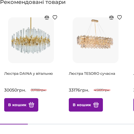
Рекомендовані товари
Люстра DAINA у вітальню
Люстра TESORO сучасна
30050грн.
33176грн.
39788грн.
45089грн.
В кошик
В кошик