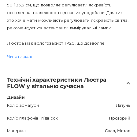
50 і 33,5 см, що дозволяє регулювати яскравість
освітлення в залежності від ваших уподобань. Для тих,
хто хоче мати можливість регулювати яскравість світла,
рекомендується встановити димірувальні лампи.
Люстра має вологозахист IP20, що дозволяє її
використовувати в приміщеннях без прямого контакту з
Читати далі
водою. Вона оснащена цоколем E14, що забезпечує
легку заміну лампочок.
Технічні характеристики Люстра
FLOW Дизайнерська люстра - це не тільки
FLOW у вітальню сучасна
функціональний предмет освітлення, але й стильний
акцент у вашому інтер'єрі. Її постмодернний дизайн
Дизайн
привертає увагу і створює неповторну атмосферу.
Колір арматури
Латунь
Поєднання скла і металу надає люстрі вишуканість і
Колір плафонів і підвісок
Прозорий
елегантність.
Матеріал
Скло, Метал
Гарантія на цю люстру складає 12 місяців, що