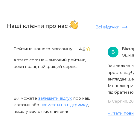
Наші клієнти про нас
Всі відгуки
Рейтинг нашого магазину —
Вікт
4.6
В
Оціни
Anzazo.com.ua – високий рейтинг,
Замовляла л
роки праці, найкращий сервіс!
просто вау! 
виглядає ще
Менеджери в
підібрати мод
Ви можете
залишити відгук
про наш
13 Серпня, 20
магазин або
написати на підтримку
,
якщо у вас є якісь питання.
Читати повн