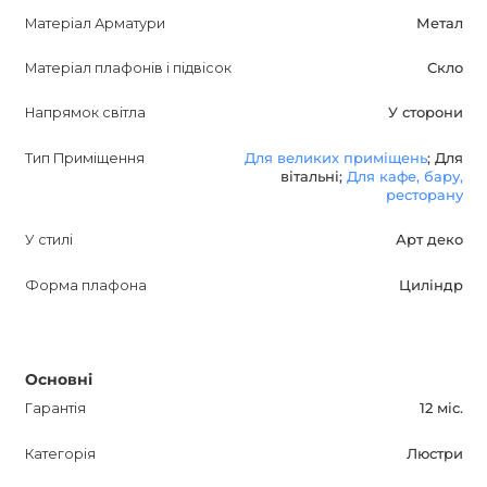
підтверджує її високу якість і надійність. Ціна вказана за
Матеріал Арматури
Метал
варіант з 4 лампами, додаткову інформацію можна
Матеріал плафонів і підвісок
Скло
уточнити у наших менеджерів.
Напрямок світла
У сторони
FLOW Дизайнерська люстра - це ідеальне рішення для
тих, хто хоче додати розкіш і стиль у своє приміщення.
Тип Приміщення
Для великих приміщень
; Для
вітальні;
Для кафе, бару,
Замовте цю люстру зараз і насолоджуйтесь унікальною
ресторану
атмосферою, яку вона створить у вашому інтер'єрі.
У стилі
Арт деко
Форма плафона
Циліндр
Основні
Гарантія
12 міс.
Категорія
Люстри