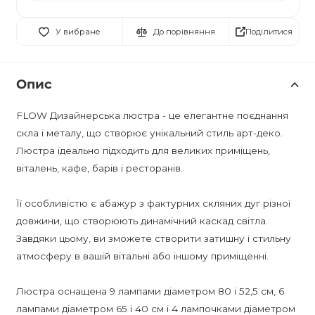
Поділитися
У вибране
До порівняння
Опис
FLOW Дизайнерська люстра - це елегантне поєднання
скла і металу, що створює унікальний стиль арт-деко.
Люстра ідеально підходить для великих приміщень,
віталень, кафе, барів і ресторанів.
Її особливістю є абажур з фактурних скляних дуг різної
довжини, що створюють динамічний каскад світла.
Завдяки цьому, ви зможете створити затишну і стильну
атмосферу в вашій вітальні або іншому приміщенні.
Люстра оснащена 9 лампами діаметром 80 і 52,5 см, 6
лампами діаметром 65 і 40 см і 4 лампочками діаметром