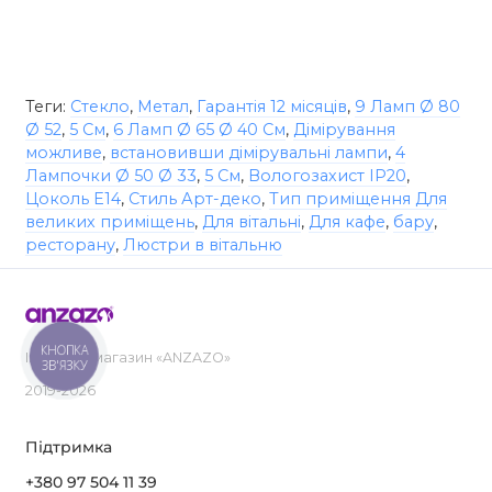
Теги:
Стекло
,
Метал
,
Гарантія 12 місяців
,
9 Ламп Ø 80
Ø 52
,
5 См
,
6 Ламп Ø 65 Ø 40 См
,
Дімірування
можливе
,
встановивши дімірувальні лампи
,
4
Лампочки Ø 50 Ø 33
,
5 См
,
Вологозахист IP20
,
Цоколь E14
,
Стиль Арт-деко
,
Тип приміщення Для
великих приміщень
,
Для вітальні
,
Для кафе
,
бару
,
ресторану
,
Люстри в вітальню
КНОПКА
Інтернет-магазин «ANZAZO»
ЗВ'ЯЗКУ
2019-2026
Підтримка
+380 97 504 11 39