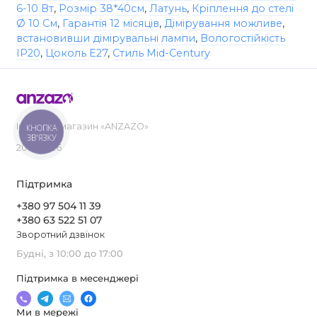
6-10 Вт
,
Розмір 38*40см
,
Латунь
,
Кріплення до стелі
Ø 10 См
,
Гарантія 12 місяців
,
Дімірування можливе
,
встановивши дімірувальні лампи
,
Вологостійкість
IP20
,
Цоколь E27
,
Стиль Mid-Century
Інтернет-магазин «ANZAZO»
КНОПКА
ЗВ'ЯЗКУ
2019-2026
Підтримка
+380 97 504 11 39
+380 63 522 51 07
Зворотний дзвінок
Будні, з 10:00 до 17:00
Підтримка в месенджері
Ми в мережі