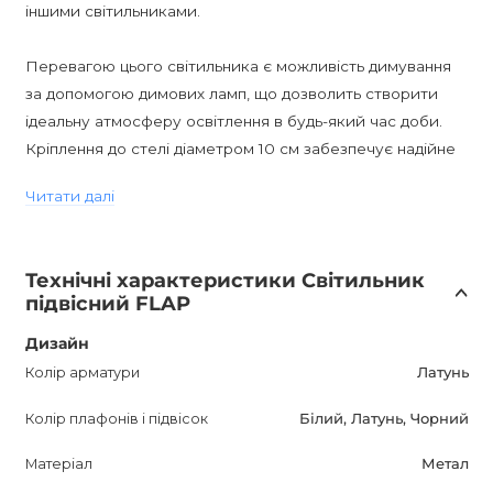
іншими світильниками.
Перевагою цього світильника є можливість димування
за допомогою димових ламп, що дозволить створити
ідеальну атмосферу освітлення в будь-який час доби.
Кріплення до стелі діаметром 10 см забезпечує надійне
фіксування.
Читати далі
FLAP підвісний світильник має вологозахист класу IP20,
що робить його безпечним для використання всередині
Технічні характеристики Світильник
приміщень. Він оснащений цоколем E27, що дозволяє
підвісний FLAP
використовувати різні типи ламп з потужністю від 6 до
10 Вт.
Дизайн
Колір арматури
Латунь
Стиль Mid-Century цього світильника надасть вашому
Колір плафонів і підвісок
Білий, Латунь, Чорний
інтер'єру витонченість і сучасність, підкреслить вашу
індивідуальність і хороший смак у дизайні. Ви зможете
Матеріал
Метал
використовувати його в гостьовій, спальні, кухні або