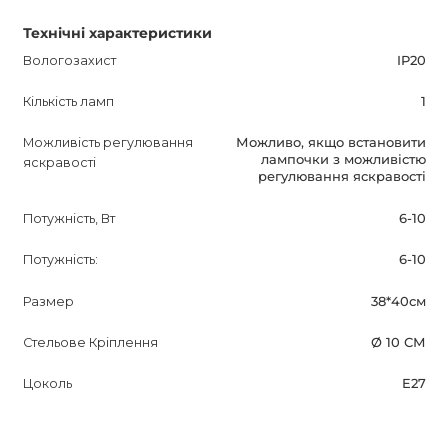
Технічні характеристики
Вологозахист
IP20
Кількість ламп
1
Можливість регулювання
Можливо, якщо встановити
лампочки з можливістю
яскравості
регулювання яскравості
Потужність, Вт
6-10
Потужність:
6-10
Размер
38*40см
Стельове Кріплення
Ø 10 СМ
Цоколь
E27