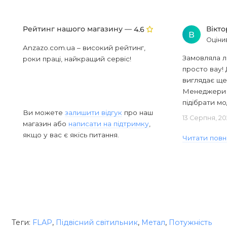
Рейтинг нашого магазину —
Вікт
4.6
В
Оціни
Anzazo.com.ua – високий рейтинг,
Замовляла л
роки праці, найкращий сервіс!
просто вау! 
виглядає ще
Менеджери в
підібрати мод
Ви можете
залишити відгук
про наш
13 Серпня, 20
магазин або
написати на підтримку
,
якщо у вас є якісь питання.
Читати повн
Теги:
FLAP
,
Підвісний світильник
,
Метал
,
Потужність