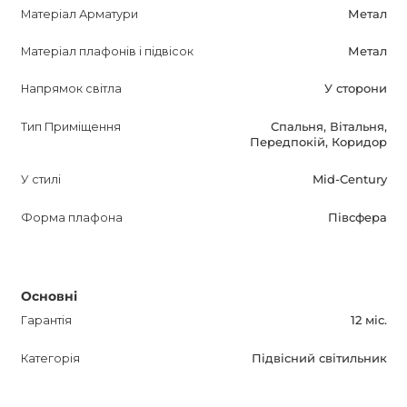
їдальні.
Матеріал Арматури
Метал
Матеріал плафонів і підвісок
Метал
FLAP Підвісний світильник доступний для покупки в
Україні тільки в інтернет-магазині AnzAzo. Ми
Напрямок світла
У сторони
пропонуємо доставку по всій країні, гарантію на товар і
найкращі ціни і знижки. Купуючи цей світильник, ви
Тип Приміщення
Спальня, Вітальня,
Передпокій, Коридор
отримуєте надійність, стиль і якість. Не пропустіть
можливість покращити своє життя і привернути увагу зі
У стилі
Mid-Century
світильником FLAP від AnzAzo.
Форма плафона
Півсфера
Основні
Гарантія
12 міс.
Категорія
Підвісний світильник