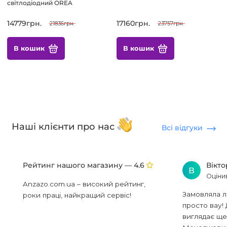
світлодіодний OREA
14779грн.
17160грн.
21836грн.
23757грн.
В кошик
В кошик
Наші клієнти про нас
Всі відгуки
Рейтинг нашого магазину —
Вікт
4.6
В
Оціни
Anzazo.com.ua – високий рейтинг,
Замовляла л
роки праці, найкращий сервіс!
просто вау! 
виглядає ще