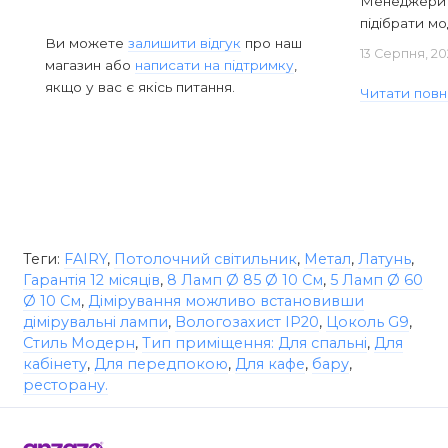
Менеджери в
підібрати мод
Ви можете
залишити відгук
про наш
13 Серпня, 20
магазин або
написати на підтримку
,
якщо у вас є якісь питання.
Читати повн
Теги:
FAIRY
,
Потолочний світильник
,
Метал
,
Латунь
,
Гарантія 12 місяців
,
8 Ламп Ø 85 Ø 10 См
,
5 Ламп Ø 60
Ø 10 См
,
Дімірування можливо встановивши
дімірувальні лампи
,
Вологозахист IP20
,
Цоколь G9
,
Стиль Модерн
,
Тип приміщення: Для спальні
,
Для
кабінету
,
Для передпокою
,
Для кафе
,
бару
,
ресторану.