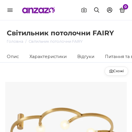
0
Світильник потолочни FAIRY
Головна
Світильник потолочни FAIRY
Опис
Характеристики
Відгуки
Питання та 
Схожі