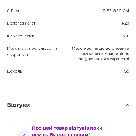
8 Ламп
Ø 85 Ø 10 СМ
Вологозахист
IP20
Кількість ламп
5, 8
Можливість регулювання
Можливо, якщо встановити
лампочки з можливістю
яскравості
регулювання яскравості
Цоколь
G9
Відгуки
Про цей товар відгуків поки
немає. Будьте першим!