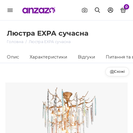
0
Люстра EXPA сучасна
Головна
Люстра EXPA сучасна
Опис
Характеристики
Відгуки
Питання та 
Схожі