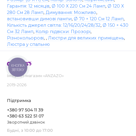
Гарантія: 12 місяців
,
Ø 100 Х 220 См 24 Ламп
,
Ø 120 Х
280 См 28 Ламп
,
Димування: Можливо
,
встановивши димові лампи
,
Ø 70 × 120 См 12 Ламп
,
Кількість джерел світла: 12/16/20/24/28/32
,
Ø 150 × 430
См 32 Ламп
,
Колір підвіски: Прозорі
,
Різнокольорові
,
,
Люстри для великих приміщень
,
Люстра у спальню
КНОПКА
ЗВ'ЯЗКУ
Інтернет-магазин «ANZAZO»
2019-2026
Підтримка
+380 97 504 11 39
+380 63 522 51 07
Зворотний дзвінок
Будні, з 10:00 до 17:00