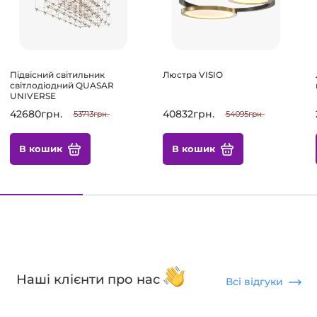
Підвісний світильник
Люстра VISIO
світлодіодний QUASAR
UNIVERSE
42680грн.
40832грн.
53713грн.
54095грн.
В кошик
В кошик
Наші клієнти про нас
Всі відгуки