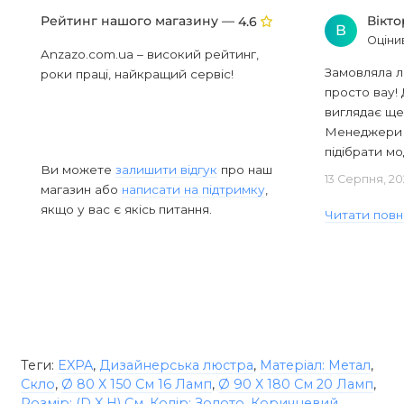
Рейтинг нашого магазину —
Вікт
4.6
В
Оціни
Anzazo.com.ua – високий рейтинг,
Замовляла л
роки праці, найкращий сервіс!
просто вау! 
виглядає ще
Менеджери в
підібрати мод
Ви можете
залишити відгук
про наш
13 Серпня, 20
магазин або
написати на підтримку
,
якщо у вас є якісь питання.
Читати повн
Теги:
EXPA
,
Дизайнерська люстра
,
Матеріал: Метал
,
Скло
,
Ø 80 Х 150 См 16 Ламп
,
Ø 90 Х 180 См 20 Ламп
,
Розмір: (D X H) См
,
Колір: Золото
,
Коричневий
,