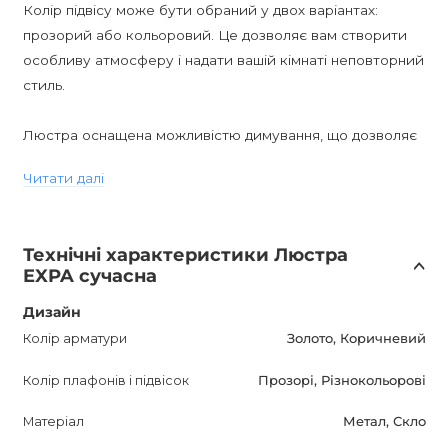
Колір підвісу може бути обраний у двох варіантах:
прозорий або кольоровий. Це дозволяє вам створити
особливу атмосферу і надати вашій кімнаті неповторний
стиль.
Люстра оснащена можливістю димування, що дозволяє
створити ідеальне освітлення залежно від настрою або
Читати далі
конкретної ситуації. Для цього вам знадобляться димові
лампи, які можна встановити на люстру.
Технічні характеристики Люстра
EXPA Дизайнерська люстра відрізняється стилем
EXPA сучасна
постмодерн, що робить її ідеальним доповненням для
сучасних і сучасних класичних інтер'єрів. Вона також
Дизайн
чудово виглядає в гостьовій, їдальні, спальні або холі.
Колір арматури
Золото, Коричневий
Колір плафонів і підвісок
Прозорі, Різнокольорові
Придбавши цю люстру, ви отримуєте не тільки
функціональне освітлення, але і елемент мистецтва,
Матеріал
Метал, Скло
який покращить ваш дім. Унікальний дизайн і висока