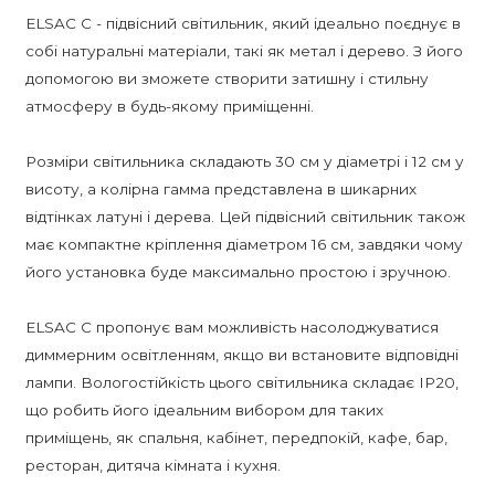
ELSAC C - підвісний світильник, який ідеально поєднує в
собі натуральні матеріали, такі як метал і дерево. З його
допомогою ви зможете створити затишну і стильну
атмосферу в будь-якому приміщенні.
Розміри світильника складають 30 см у діаметрі і 12 см у
висоту, а колірна гамма представлена в шикарних
відтінках латуні і дерева. Цей підвісний світильник також
має компактне кріплення діаметром 16 см, завдяки чому
його установка буде максимально простою і зручною.
ELSAC C пропонує вам можливість насолоджуватися
диммерним освітленням, якщо ви встановите відповідні
лампи. Вологостійкість цього світильника складає IP20,
що робить його ідеальним вибором для таких
приміщень, як спальня, кабінет, передпокій, кафе, бар,
ресторан, дитяча кімната і кухня.