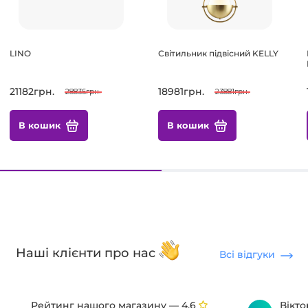
LINO
Світильник підвісний KELLY
21182грн.
18981грн.
28836грн.
23881грн.
В кошик
В кошик
Наші клієнти про нас
Всі відгуки
Рейтинг нашого магазину —
Вікт
4.6