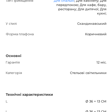
Тип Приміщення
Для спальні
; Для кабінету; Для
передпокою; Для кафе, бару,
ресторану; Для дитячої; Для
кухні;
У стилі
Скандинавський
Форма плафона
Коричневий
Основні
Гарантія
12 міс.
Категорія
Стельові світильники
Технічні характеристики
L
Ø 36 × 13 СМ
L
Ø 36 × 13 СМ