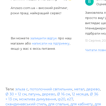
В
Оціни
Anzazo.com.ua – високий рейтинг,
Замовляла л
роки праці, найкращий сервіс!
просто вау! 
виглядає ще
Менеджери в
підібрати мод
Ви можете
залишити відгук
про наш
13 Серпня, 20
магазин або
написати на підтримку
,
якщо у вас є якісь питання.
Читати повн
Теги:
эльза с
,
потолочний світильник
,
метал
,
дерево
,
Ø 30 × 12 см
,
латунь
,
дерево
,
Ø 16 см
,
12 місяців
,
Ø 36
× 13 см
,
можлива димування
,
ip20
,
e27
,
скандинавський стиль
,
для спальні
,
для кабінету
,
для