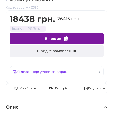
Виробництво: 4–8 тижнів
Код товару: ANZ530
18438 грн.
26415 грн.
Економія 7976 грн.
В кошик
Швидке замовлення
Я дизайнер: умови співпраці
Поділитися
У вибране
До порівняння
Опис