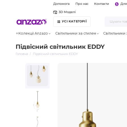
Допомога
Про нас
Контакти
Для
3D Моделі
УСІ КАТЕГОРІЇ
✧Колекції Anzazo
Світильники за стилем
Світильники
Підвісний світильник EDDY
Головна
Підвісний світильник EDDY