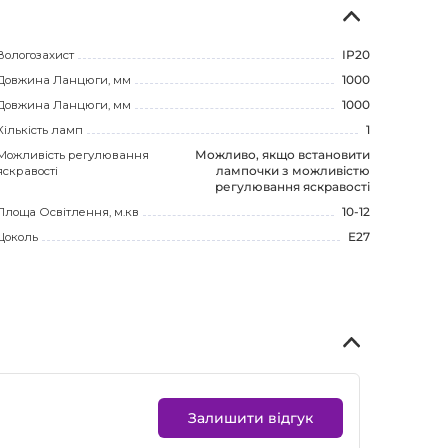
Вологозахист
IP20
Довжина Ланцюги, мм
1000
Довжина Ланцюги, мм
1000
Кількість ламп
1
Можливість регулювання
Можливо, якщо встановити
яскравості
лампочки з можливістю
регулювання яскравості
Площа Освітлення, м.кв
10-12
Цоколь
E27
Залишити відгук