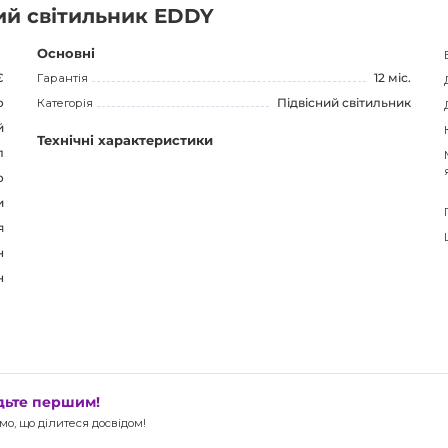
ий світильник EDDY
Основні
Є
Гарантія
12 міс.
о
Категорія
Підвісний світильник
й
Технічні характеристики
л
о
и
я
н
н
удьте першим!
о, що ділитеся досвідом!