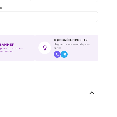
ня
Є ДИЗАЙН-ПРОЕКТ?
Надішліть нам — підберемо
ИЗАЙНЕР
світло
рська програма —
льні умови