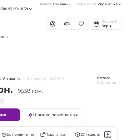
Валюта
Гривна
Українська
Українська
+380 97 504 11 39
Кошик
0
0грн.
тою
Anzazo
4–8 тижнів
Код товару: ANZ1670
Виробник
рн.
9538 грн.
.
шик
Швидке замовлення
Поділитися
До порівняння
3D модель