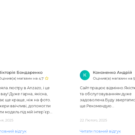
Вікторія Бондаренко
Кононенко Андрій
К
Оцінив(а) магазин на
Оцінив(а) магазин на
4.7
5
ла люстру в Anzazo, і це
Сайт працює відмінно.Якіст
вау! Дуже гарна, якісна,
та обслуговуванням дуже
ає ще краще, ніж на фото.
задоволена.Буду звертати
ери ввічливі, допомогли
ще.Рекомендую...
ти модель під мій інтер’єр...
ня, 2025
22 Лютого, 2025
повний відгук
Читати повний відгук