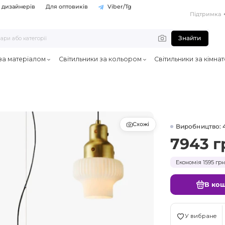
 дизайнерів
Для оптовиків
Viber/Tg
Підтримка
Знайти
 за матеріалом
Світильники за кольором
Світильники за кімна
Схожі
Виробництво: 
7943 г
Економія 1595 грн
В ко
У вибране