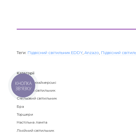
Теги:
Підвісний світильник EDDY
,
Anzazo
,
Підвісний світил
Категорії
Люстри дизайнерські
КНОПКА
ЗВ'ЯЗКУ
Підвісний світильник
Стельовий світильник
Бра
Торшери
Настільна лампа
Лінійний світильник