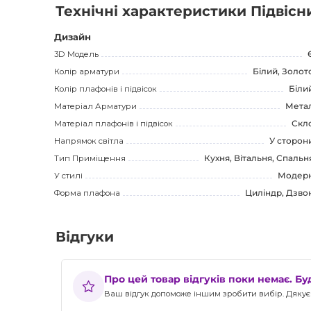
Технічні характеристики Підвісн
Дизайн
3D Модель
Колір арматури
Білий, Золот
Колір плафонів і підвісок
Біли
Матеріал Арматури
Мета
Матеріал плафонів і підвісок
Скл
Напрямок світла
У сторон
Тип Приміщення
Кухня, Вітальня, Спальн
У стилі
Модер
Форма плафона
Циліндр, Дзво
Відгуки
Про цей товар відгуків поки немає. Б
Ваш відгук допоможе іншим зробити вибір. Дякуєм