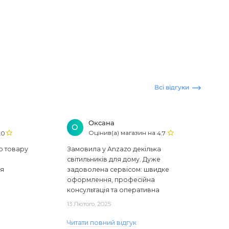
Всі відгуки
Оксана
О
Оцінив(а) магазин на
.0
4.7
ю товару
Замовила у Anzazo декілька
світильників для дому. Дуже
ся
задоволена сервісом: швидке
оформлення, професійна
консультація та оперативна
доставка. Один з плафонів, на жаль,
13 Лютого, 2025
виявився пошкодженим, але магаз..
Читати повний відгук