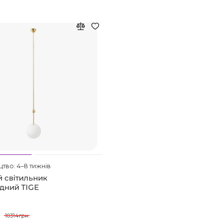
тво: 4–8 тижнів
й світильник
одний TIGE
10314грн.