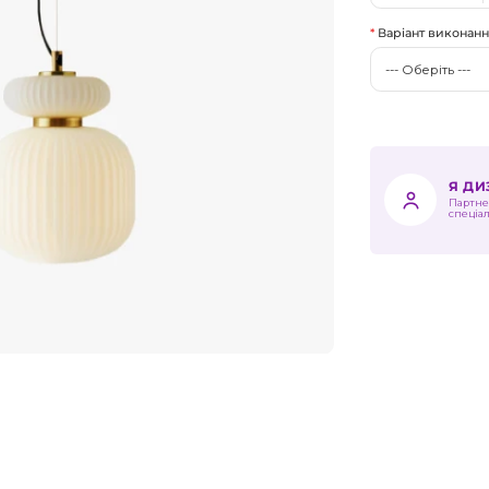
Варіант виконан
Я Д
Партне
спеціа