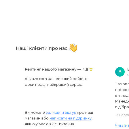
Наші клієнти про нас
Рейтинг нашого магазину —
4.6
В
Anzazo.com.ua – високий рейтинг,
Замовля
роки праці, найкращий сервіс!
просто 
вигляд
Менедж
підібра
Ви можете
залишити відгук
про наш
13 Серп
магазин або
написати на підтримку
,
якщо у вас є якісь питання.
Читати 