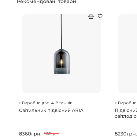
Рекомендовані товари
Виробництво: 4–8 тижнів
Виробниц
Світильник підвісний ARIA
Підвісни
світлоді
8360грн.
8230грн.
11881грн.