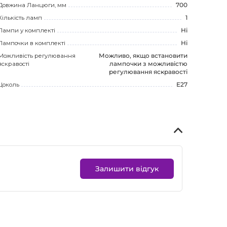
Довжина Ланцюги, мм
700
Кількість ламп
1
Лампи у комплекті
Ні
Лампочки в комплекті
Ні
Можливість регулювання
Можливо, якщо встановити
яскравості
лампочки з можливістю
регулювання яскравості
Цоколь
E27
Залишити відгук