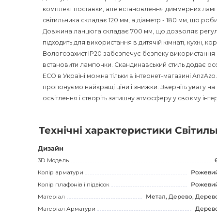
комплект поставки, але встановлення диммерних ламп 
світильника складає 120 мм, а діаметр - 180 мм, що роб
Довжина ланцюга складає 700 мм, що дозволяє регулюв
підходить для використання в дитячій кімнаті, кухні, ко
Вологозахист IP20 забезпечує безпеку використання 
встановити лампочки. Скандинавський стиль додає осо
ECO в Україні можна тільки в інтернет-магазині AnzAzo
пропонуємо найкращі ціни і знижки. Зверніть увагу н
освітлення і створіть затишну атмосферу у своєму інтер
Технічні характеристики Світиль
Дизайн
3D Модель
Колір арматури
Рожеви
Колір плафонів і підвісок
Рожеви
Матеріал
Метал, Дерево, Дерев
Матеріал Арматури
Дерев