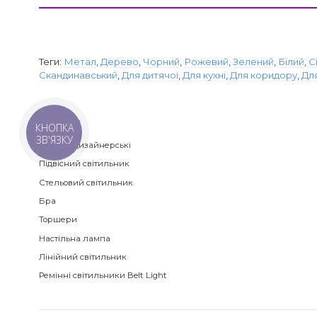
Теги:
Метал
,
Дерево
,
Чорний
,
Рожевий
,
Зелений
,
Білий
,
С
Скандинавський
,
Для дитячої
,
Для кухні
,
Для коридору
,
Дл
Категорії
КНОПКА
ЗВ'ЯЗКУ
Люстри дизайнерські
Підвісний світильник
Стельовий світильник
Бра
Торшери
Настільна лампа
Лінійний світильник
Ремінні світильники Belt Light