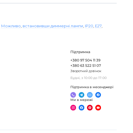
,
Можливо
,
встановивши диммерні лампи
,
IP20
,
E27
,
Підтримка
+380 97 504 11 39
+380 63 522 51 07
Зворотний дзвінок
Будні, з 10:00 до 17:00
Підтримка в месенджері
Ми в мережі