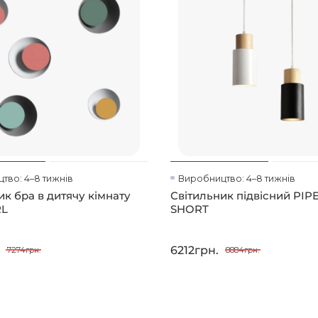
тво: 4–8 тижнів
Виробництво: 4–8 тижнів
ик бра в дитячу кімнату
Світильник підвісний PI
RL
SHORT
6212грн.
7274грн.
8884грн.