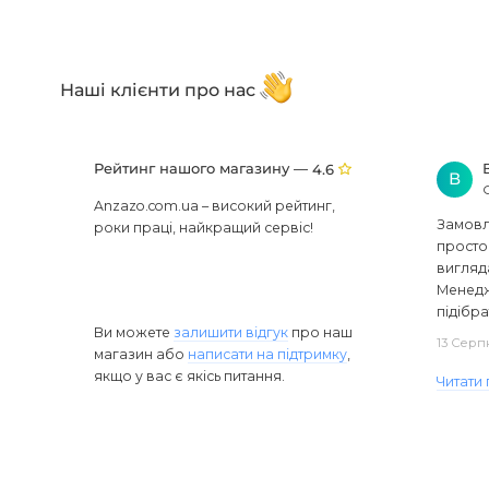
Наші клієнти про нас
Рейтинг нашого магазину —
4.6
В
Anzazo.com.ua – високий рейтинг,
Замовля
роки праці, найкращий сервіс!
просто 
вигляд
Менедж
підібра
Ви можете
залишити відгук
про наш
13 Серп
магазин або
написати на підтримку
,
якщо у вас є якісь питання.
Читати 