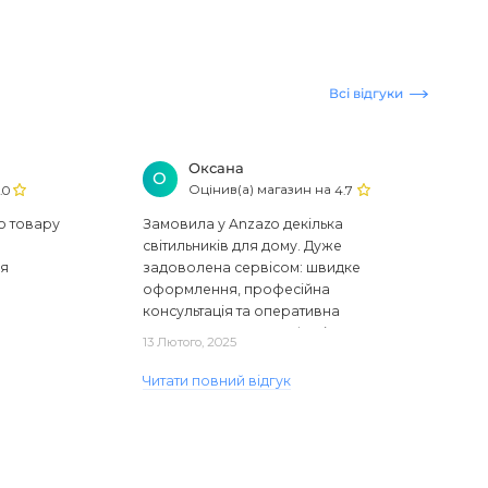
Всі відгуки
Оксана
О
Оцінив(а) магазин на
.0
4.7
ю товару
Замовила у Anzazo декілька
світильників для дому. Дуже
ся
задоволена сервісом: швидке
оформлення, професійна
консультація та оперативна
доставка. Один з плафонів, на жаль,
13 Лютого, 2025
виявився пошкодженим, але магаз..
Читати повний відгук