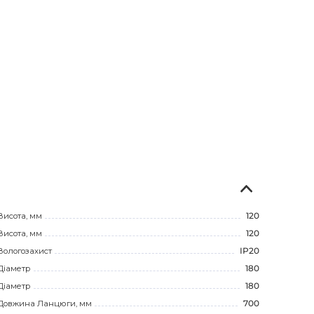
Висота, мм
120
Висота, мм
120
Вологозахист
IP20
Діаметр
180
Діаметр
180
Довжина Ланцюги, мм
700