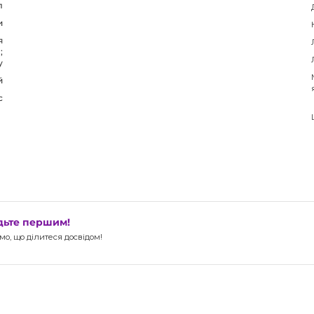
л
и
я
;
у
й
с
удьте першим!
о, що ділитеся досвідом!