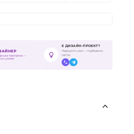
я
Є ДИЗАЙН-ПРОЕКТ?
Надішліть нам — підберемо
ИЗАЙНЕР
світло
рська програма —
льні умови