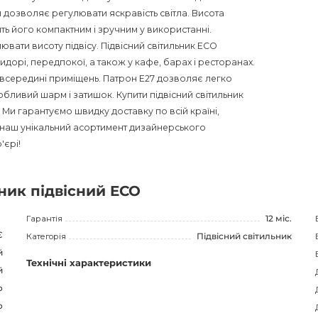
дозволяє регулювати яскравість світла. Висота
ить його компактним і зручним у використанні.
ати висоту підвісу. Підвісний світильник ECO
ридорі, передпокої, а також у кафе, барах і ресторанах.
всередині приміщень. Патрон E27 дозволяє легко
бливий шарм і затишок. Купити підвісний світильник
. Ми гарантуємо швидку доставку по всій країні,
а наш унікальний асортимент дизайнерського
'єрі!
ник підвісний ECO
Гарантія
12 міс.
Є
Категорія
Підвісний світильник
й
Технічні характеристики
й
о
о