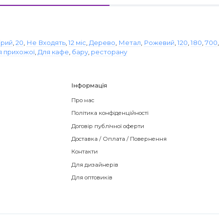
ірий
,
20
,
Не Входять
,
12 міс
,
Дерево
,
Метал
,
Рожевий
,
120
,
180
,
700
я прихожої
,
Для кафе
,
бару
,
ресторану
Інформація
Про нас
Політика конфіденційності
Договір публічної оферти
Доставка / Оплата / Повернення
Контакти
Для дизайнерів
Для оптовиків