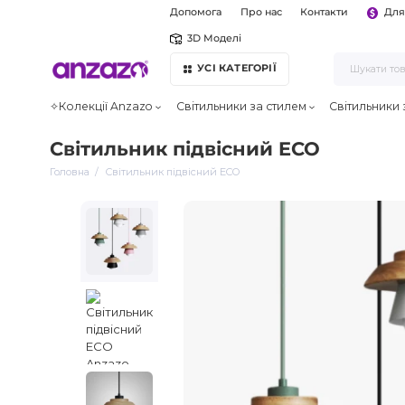
Допомога
Про нас
Контакти
Для
3D Моделі
УСІ КАТЕГОРІЇ
✧Колекції Anzazo
Світильники за стилем
Світильники
Світильник підвісний ECO
Головна
Світильник підвісний ECO