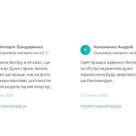
Вікторія Бондаренко
Кононенко Андрій
К
Оцінив(а) магазин на
Оцінив(а) магазин на
4.7
5
ла люстру в Anzazo, і це
Сайт працює відмінно.Якіст
вау! Дуже гарна, якісна,
та обслуговуванням дуже
ає ще краще, ніж на фото.
задоволена.Буду звертати
ери ввічливі, допомогли
ще.Рекомендую...
ти модель під мій інтер’єр...
ня, 2025
22 Лютого, 2025
повний відгук
Читати повний відгук