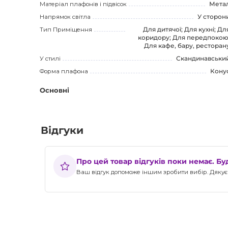
Матеріал плафонів і підвісок
Мета
Напрямок світла
У сторон
Тип Приміщення
Для дитячої; Для кухні; Дл
коридору; Для передпокою
Для кафе, бару, ресторан
У стилі
Скандинавськи
Форма плафона
Кону
Основні
Відгуки
Про цей товар відгуків поки немає. Б
Ваш відгук допоможе іншим зробити вибір. Дякуєм