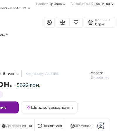
Валюта
Гривна
Українська
Українська
+380 97 504 11 39
Кошик
0
0грн.
тою
Anzazo
4–8 тижнів
Код товару: ANZ1156
Виробник
рн.
5822 грн.
шик
Швидке замовлення
Поділитися
До порівняння
3D модель