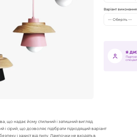
Варіант виконанн
Я Д
Партне
спеціа
ева, що надає йому стильний і затишний вигляд.
ий і сірий, що дозволяє підібрати підходящий варіант
безпеку і захист від пилу. Лампочки не входять в