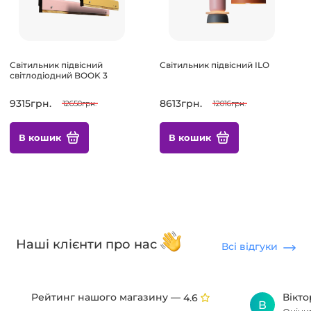
Світильник підвісний
Світильник підвісний ILO
світлодіодний BOOK 3
9315грн.
8613грн.
12650грн.
12016грн.
В кошик
В кошик
Наші клієнти про нас
Всі відгуки
Рейтинг нашого магазину —
Вікт
4.6
В