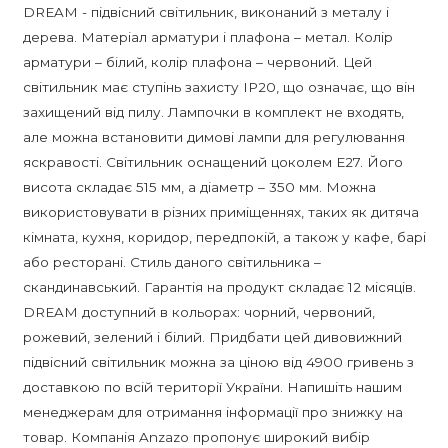
DREAM - підвісний світильник, виконаний з металу і
дерева. Матеріал арматури і плафона – метал. Колір
арматури – білий, колір плафона – червоний. Цей
світильник має ступінь захисту IP20, що означає, що він
захищений від пилу. Лампочки в комплект не входять,
але можна встановити димові лампи для регулювання
яскравості. Світильник оснащений цоколем E27. Його
висота складає 515 мм, а діаметр – 350 мм. Можна
використовувати в різних приміщеннях, таких як дитяча
кімната, кухня, коридор, передпокій, а також у кафе, барі
або ресторані. Стиль даного світильника –
скандинавський. Гарантія на продукт складає 12 місяців.
DREAM доступний в кольорах: чорний, червоний,
рожевий, зелений і білий. Придбати цей дивовижний
підвісний світильник можна за ціною від 4900 гривень з
доставкою по всій території України. Напишіть нашим
менеджерам для отримання інформації про знижку на
товар. Компанія Anzazo пропонує широкий вибір