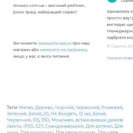
Оціни
Anzazo.com.ua – високий рейтинг,
Замовляла л
роки праці, найкращий сервіс!
просто вау! 
виглядає ще
Менеджери в
підібрати мод
Ви можете
залишити відгук
про наш
13 Серпня, 20
магазин або
написати на підтримку
,
якщо у вас є якісь питання.
Читати повн
Теги:
Метал
,
Дерево
,
Чорний
,
Червоний
,
Рожевий
,
Зелений
,
Білий
,
20
,
Не Входять
,
12 міс
,
Білий
,
Червоний
,
515
,
350
,
Можливо
,
встановивши димові
лампи
,
IP20
,
E27
,
Скандинавський
,
Для дитячої
,
Для
кухні
,
Для коридору
,
Для передпокою
,
Для кафе
,