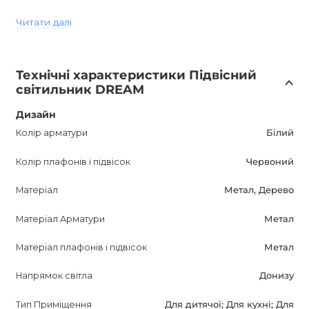
освітлення різних стилів, форм і кольорів. Купуючи у нас,
Читати далі
ви робите правильний вибір! Цей світильник стане
прекрасним акцентом у вашому проекті.
Технічні характеристики Підвісний
світильник DREAM
Дизайн
Колір арматури
Білий
Колір плафонів і підвісок
Червоний
Матеріал
Метал, Дерево
Матеріал Арматури
Метал
Матеріал плафонів і підвісок
Метал
Напрямок світла
Донизу
Тип Приміщення
Для дитячої; Для кухні; Для