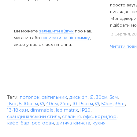
просто вау! 
виглядає ще
Менеджери в
підібрати мод
Ви можете
залишити відгук
про наш
13 Серпня, 20
магазин або
написати на підтримку
,
якщо у вас є якісь питання.
Читати повн
Теги:
потолок
,
світильник
,
диск dh
,
Ø
,
30см
,
5см
,
18вт
,
5-10кв.м
,
Ø
,
40см
,
24вт
,
10-15кв.м
,
Ø
,
50см
,
36вт
,
13-18кв.м
,
dimmable
,
led matrix
,
IP20
,
скандинавський стиль
,
спальня
,
офіс
,
коридор
,
кафе
,
бар
,
ресторан
,
дитяча кімната
,
кухня