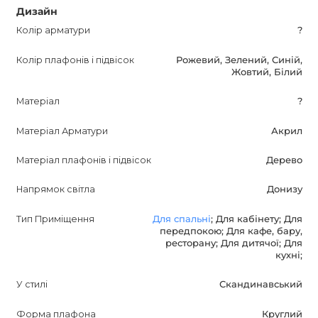
Дизайн
можете бути впевнені, що світильник прослужить вам
довгий час, оскільки на нього надається гарантія 12
Колір арматури
?
місяців.
Колір плафонів і підвісок
Рожевий, Зелений, Синій,
Жовтий, Білий
DISC DH Потолочний світильник - це ідеальне рішення
для тих, хто цінує якість і естетику. Купуючи цей
Матеріал
?
світильник, ви отримуєте яскраве і стильне освітлення,
Матеріал Арматури
Акрил
яке підійде для будь-якого інтер'єру.
Матеріал плафонів і підвісок
Дерево
Напрямок світла
Донизу
Тип Приміщення
Для спальні
; Для кабінету; Для
передпокою; Для кафе, бару,
ресторану; Для дитячої; Для
кухні;
У стилі
Скандинавський
Форма плафона
Круглий