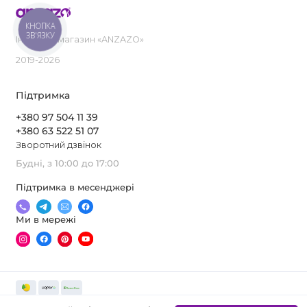
КНОПКА
ЗВ'ЯЗКУ
Інтернет-магазин «ANZAZO»
2019-2026
Підтримка
+380 97 504 11 39
+380 63 522 51 07
Зворотний дзвінок
Будні, з 10:00 до 17:00
Підтримка в месенджері
Ми в мережі