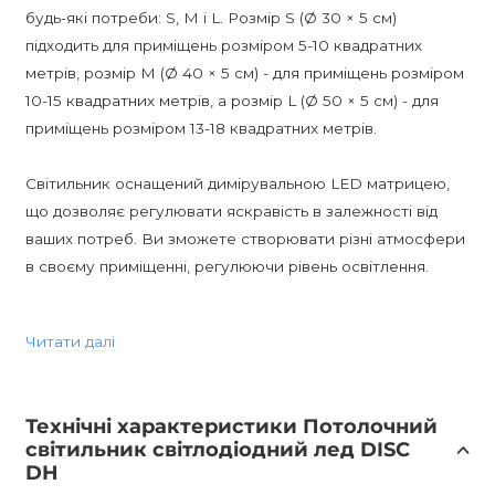
будь-які потреби: S, M і L. Розмір S (Ø 30 × 5 см)
підходить для приміщень розміром 5-10 квадратних
метрів, розмір M (Ø 40 × 5 см) - для приміщень розміром
10-15 квадратних метрів, а розмір L (Ø 50 × 5 см) - для
приміщень розміром 13-18 квадратних метрів.
Світильник оснащений димірувальною LED матрицею,
що дозволяє регулювати яскравість в залежності від
ваших потреб. Ви зможете створювати різні атмосфери
в своєму приміщенні, регулюючи рівень освітлення.
DISC DH Потолочний світильник має скандинавський
Читати далі
стиль, що надає інтер'єру особливий шарм і сучасність.
Він ідеально підійде для спалень, кабінетів, передпокоїв,
кафе, барів, ресторанів, дитячих кімнат і кухонь.
Технічні характеристики Потолочний
світильник світлодіодний лед DISC
Світильник має високу вологостійкість класу IP20, що
DH
робить його безпечним і надійним у використанні. Ви