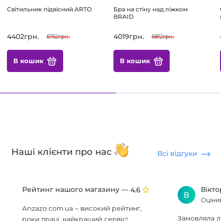
Світильник підвісний ARTO
Бра на стіну над ліжком
BRAID
4402грн.
4019грн.
5762грн.
5812грн.
В кошик
В кошик
Наші клієнти про нас
Всі відгуки
Рейтинг нашого магазину —
Вікт
4.6
В
Оціни
Anzazo.com.ua – високий рейтинг,
Замовляла л
роки праці, найкращий сервіс!