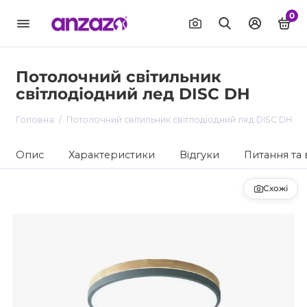
0
Потолочний світильник
світлодіодний лед DISC DH
Головна
Потолочний світильник світлодіодний лед DISC DH
Опис
Характеристики
Відгуки
Питання та 
Схожі