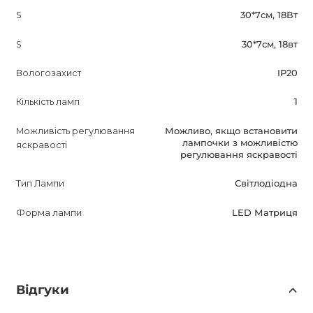
S
30*7см, 18Вт
S
30*7см, 18вт
Вологозахист
IP20
Кількість ламп
1
Можливість регулювання
Можливо, якщо встановити
лампочки з можливістю
яскравості
регулювання яскравості
Тип Лампи
Світлодіодна
Форма лампи
LED Матриця
Відгуки