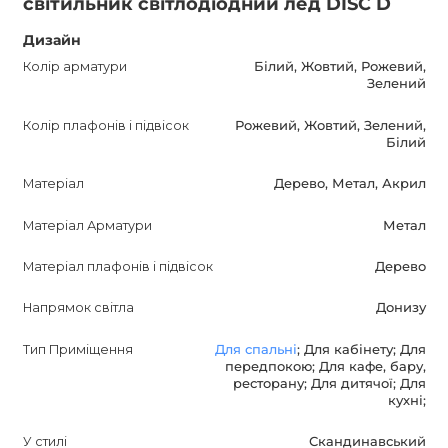
світильник світлодіодний лед DISC D
нормальним рівнем вологості. Його стильний
скандинавський дизайн впишеться в будь-який інтер'єр і
Дизайн
надасть кімнаті особливого чару.
Колір арматури
Білий, Жовтий, Рожевий,
Зелений
DISC D підходить для використання в спальні, кабінеті,
Колір плафонів і підвісок
Рожевий, Жовтий, Зелений,
передпокої, кафе, барі, ресторані, дитячій кімнаті або
Білий
кухні. Також доступні варіанти з кольоровими
Матеріал
Дерево, Метал, Акрил
світлодіодами і дерев'яними елементами, щоб створити
більш яскраве і оригінальне освітлення. Придбавши
Матеріал Арматури
Метал
DISC D Потолочний світильник, ви можете бути
впевнені в його високій якості, так як він постачається з
Матеріал плафонів і підвісок
Дерево
гарантією на 12 місяців.
Напрямок світла
Донизу
Тип Приміщення
Для спальні
; Для кабінету; Для
передпокою; Для кафе, бару,
ресторану; Для дитячої; Для
кухні;
У стилі
Скандинавський