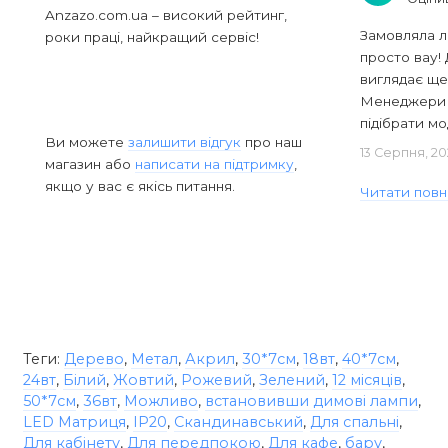
Anzazo.com.ua – високий рейтинг,
Замовляла л
роки праці, найкращий сервіс!
просто вау! 
виглядає ще
Менеджери в
підібрати мод
Ви можете
залишити відгук
про наш
13 Серпня, 20
магазин або
написати на підтримку
,
якщо у вас є якісь питання.
Читати повн
Теги:
Дерево
,
Метал
,
Акрил
,
30*7см
,
18вт
,
40*7см
,
24вт
,
Білий
,
Жовтий
,
Рожевий
,
Зелений
,
12 місяців
,
50*7см
,
36вт
,
Можливо
,
встановивши димові лампи
,
LED Матриця
,
IP20
,
Скандинавський
,
Для спальні
,
Для кабінету
,
Для передпокою
,
Для кафе
,
бару
,