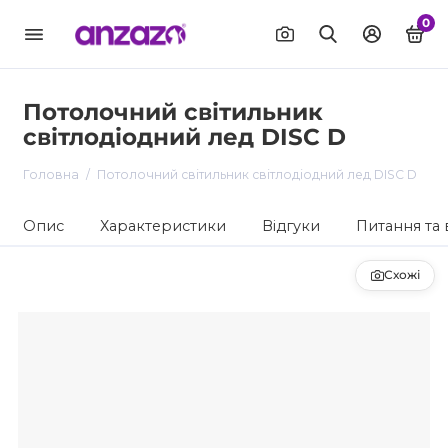
0
Потолочний світильник
світлодіодний лед DISC D
Головна
Потолочний світильник світлодіодний лед DISC D
Опис
Характеристики
Відгуки
Питання та 
Схожі