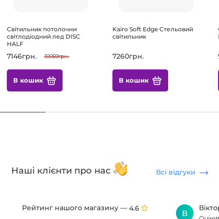
Світильник потолочни
Kairo Soft Edge Стельовий
світлодіодний лед DISC
світильник
HALF
7146грн.
7260грн.
10059грн.
В кошик
В кошик
Наші клієнти про нас
Всі відгуки
Рейтинг нашого магазину —
Вікт
4.6
В
Оціни