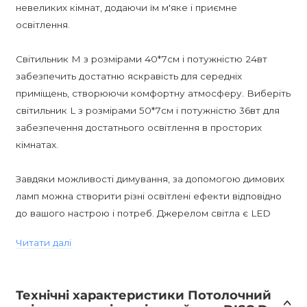
невеликих кімнат, додаючи їм м'яке і приємне
освітлення.
Світильник M з розмірами 40*7см і потужністю 24вт
забезпечить достатню яскравість для середніх
приміщень, створюючи комфортну атмосферу. Виберіть
світильник L з розмірами 50*7см і потужністю 36вт для
забезпечення достатнього освітлення в просторих
кімнатах.
Завдяки можливості димування, за допомогою димових
ламп можна створити різні освітлені ефекти відповідно
до вашого настрою і потреб. Джерелом світла є LED
Матриця, що має високу енергоефективність і довгий
Читати далі
термін служби.
Світильник має клас захисту IP20, що робить його
Технічні характеристики Потолочний
ідеальним для використання в приміщеннях з