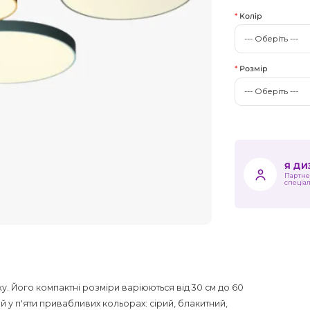
Колір
Розмір
Я Д
Партне
спеціа
ку. Його компактні розміри варіюються від 30 см до 60
ний у п'яти привабливих кольорах: сірий, блакитний,