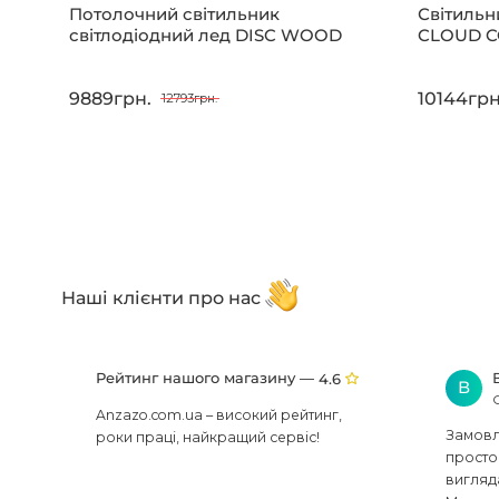
Потолочний світильник
Світильн
світлодіодний лед DISC WOOD
CLOUD 
9889грн.
10144грн
12793грн.
Наші клієнти про нас
Рейтинг нашого магазину —
4.6
В
Anzazo.com.ua – високий рейтинг,
Замовля
роки праці, найкращий сервіс!
просто 
вигляд