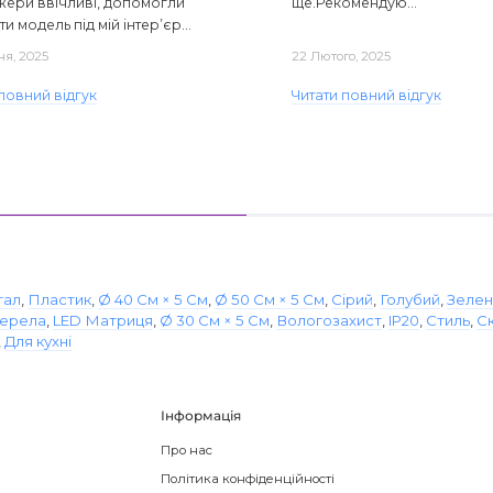
ери ввічливі, допомогли
ще.Рекомендую...
ти модель під мій інтер’єр...
ня, 2025
22 Лютого, 2025
повний відгук
Читати повний відгук
тал
,
Пластик
,
Ø 40 См × 5 См
,
Ø 50 См × 5 См
,
Сірий
,
Голубий
,
Зелен
жерела
,
LED Матриця
,
Ø 30 См × 5 См
,
Вологозахист
,
IP20
,
Стиль
,
С
,
Для кухні
Інформація
Про нас
Політика конфіденційності