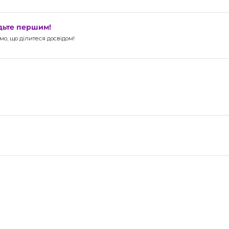
удьте першим!
о, що ділитеся досвідом!