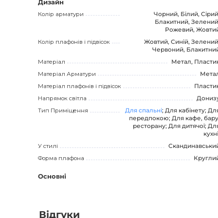
Дизайн
Колір арматури
Чорний, Білий, Сірий
Блакитний, Зелений
Рожевий, Жовти
Колір плафонів і підвісок
Жовтий, Синій, Зелений
Червоний, Блакитни
Матеріал
Метал, Пласти
Матеріал Арматури
Мета
Матеріал плафонів і підвісок
Пласти
Напрямок світла
Дониз
Тип Приміщення
Для спальні
; Для кабінету; Дл
передпокою; Для кафе, бару
ресторану; Для дитячої; Дл
кухні
У стилі
Скандинавськи
Форма плафона
Кругли
Основні
Відгуки