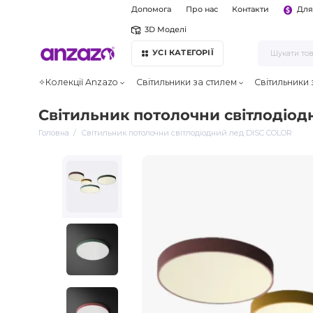
Допомога
Про нас
Контакти
Для
3D Моделі
УСІ КАТЕГОРІЇ
✧Колекції Anzazo
Світильники за стилем
Світильники
Світильник потолочни світлодіод
Головна
Світильник потолочни світлодіодний лед DISC COLOR