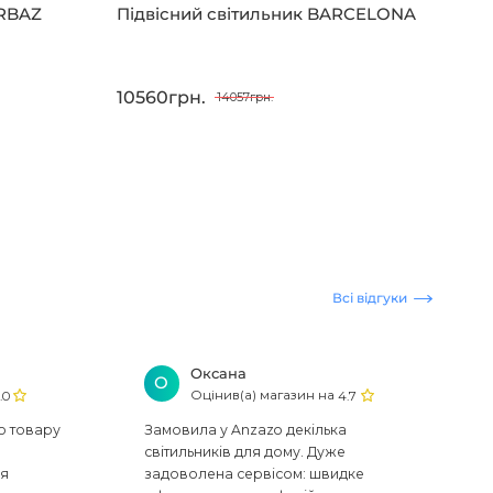
IRBAZ
Підвісний світильник BARCELONA
10560грн.
14057грн.
Всі відгуки
Оксана
О
Оцінив(а) магазин на
.0
4.7
ю товару
Замовила у Anzazo декілька
світильників для дому. Дуже
ся
задоволена сервісом: швидке