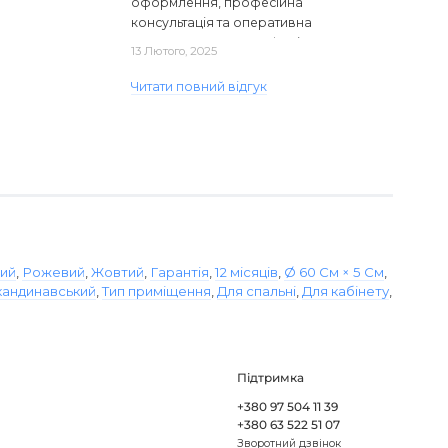
оформлення, професійна
консультація та оперативна
доставка. Один з плафонів, на жаль,
13 Лютого, 2025
виявився пошкодженим, але магаз..
Читати повний відгук
ий
,
Рожевий
,
Жовтий
,
Гарантія
,
12 місяців
,
Ø 60 См × 5 См
,
кандинавський
,
Тип приміщення
,
Для спальні
,
Для кабінету
,
Підтримка
+380 97 504 11 39
+380 63 522 51 07
Зворотний дзвінок