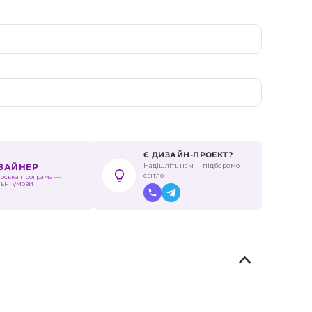
Є ДИЗАЙН-ПРОЕКТ?
Надішліть нам — підберемо
ИЗАЙНЕР
світло
рська програма —
льні умови