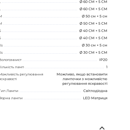
L
Ø 60 СМ × 5 СМ
L
Ø 60 СМ × 5 СМ
M
Ø 50 см × 5 см
M
Ø 50 СМ × 5 СМ
S
Ø 40 СМ × 5 СМ
S
Ø 40 СМ × 5 СМ
Xs
Ø 30 см × 5 см
Xs
Ø 30 СМ × 5 СМ
Вологозахист
IP20
Кількість ламп
1
Можливість регулювання
Можливо, якщо встановити
яскравості
лампочки з можливістю
регулювання яскравості
Тип Лампи
Світлодіодна
Форма лампи
LED Матриця