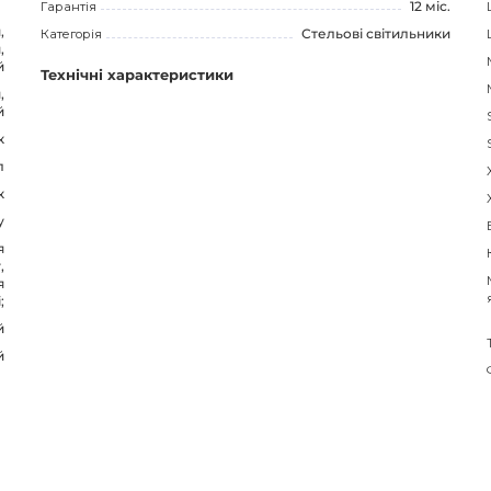
Гарантія
12 міс.
,
Категорія
Стельові світильники
,
й
Технічні характеристики
,
й
к
л
к
у
я
,
я
;
й
й