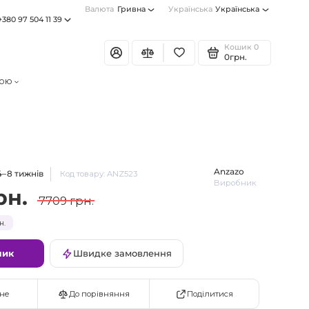
Валюта
Гривна
Українська
Українська
+380 97 504 11 39
Кошик
0
0грн.
тою
Anzazo
4–8 тижнів
Код товару: ANZ523
Виробник
рн.
7709 грн.
н.
шик
Швидке замовлення
Поділитися
не
До порівняння