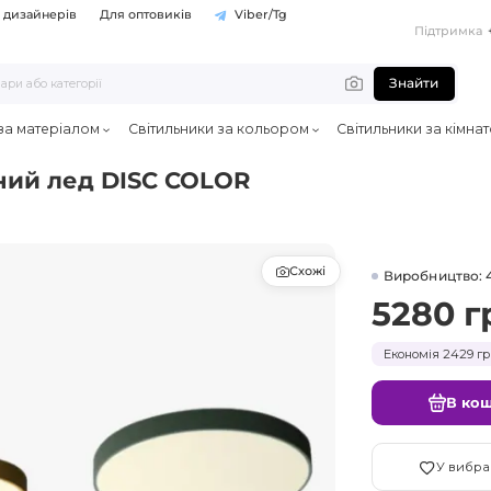
 дизайнерів
Для оптовиків
Viber/Tg
Підтримка
Знайти
 за матеріалом
Світильники за кольором
Світильники за кімна
ний лед DISC COLOR
Схожі
Виробництво: 
5280 г
Економія 2429 гр
В ко
У вибра