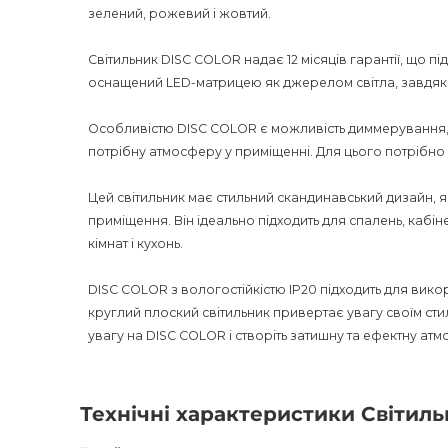
зелений, рожевий і жовтий.
Світильник DISC COLOR надає 12 місяців гарантії, що під
оснащений LED-матрицею як джерелом світла, завдяки
Особливістю DISC COLOR є можливість диммерування,
потрібну атмосферу у приміщенні. Для цього потрібно
Цей світильник має стильний скандинавський дизайн, я
приміщення. Він ідеально підходить для спалень, кабіне
кімнат і кухонь.
DISC COLOR з вологостійкістю IP20 підходить для вик
круглий плоский світильник привертає увагу своїм ст
увагу на DISC COLOR і створіть затишну та ефектну атм
Технічні характеристики Світил