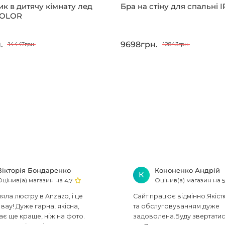
ик в дитячу кімнату лед
Бра на стіну для спальні 
COLOR
.
9698грн.
14447грн.
12843грн.
Вікторія Бондаренко
Кононенко Андрій
К
Оцінив(а) магазин на
Оцінив(а) магазин на
4.7
5
ла люстру в Anzazo, і це
Сайт працює відмінно.Якіст
вау! Дуже гарна, якісна,
та обслуговуванням дуже
ає ще краще, ніж на фото.
задоволена.Буду звертати