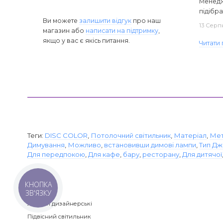
Менедж
підібра
Ви можете
залишити відгук
про наш
13 Серп
магазин або
написати на підтримку
,
якщо у вас є якісь питання.
Читати 
Теги:
DISC COLOR
,
Потолочний світильник
,
Матеріал
,
Ме
Димування
,
Можливо
,
встановивши димові лампи
,
Тип Д
Для передпокою
,
Для кафе
,
бару
,
ресторану
,
Для дитячої
КНОПКА
Категорії
ЗВ'ЯЗКУ
Люстри дизайнерські
Підвісний світильник