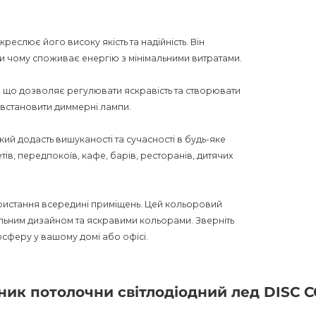
креслює його високу якість та надійність. Він
 чому споживає енергію з мінімальними витратами.
 що дозволяє регулювати яскравість та створювати
 встановити диммерні лампи.
кий додасть вишуканості та сучасності в будь-яке
тів, передпокоїв, кафе, барів, ресторанів, дитячих
ористання всередині приміщень. Цей кольоровий
ильним дизайном та яскравими кольорами. Зверніть
осферу у вашому домі або офісі.
ьник потолочни світлодіодний лед DISC 