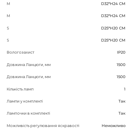
M
D32*H24 СМ
M
D32*H24 СМ
S
D25*H20 СМ
S
D25*H20 СМ
Вологозахист
IP20
Довжина Ланцюги, мм
1500
Довжина Ланцюги, мм
1500
Кількість ламп
1
Лампи у комплекті
Так
Лампочки в комплекті
Так
Можливість регулювання яскравості
Неможливо