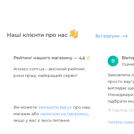
Наші клієнти про нас
Всі відгуки
Рейтинг нашого магазину —
Вікт
4.6
В
Оціни
Anzazo.com.ua – високий рейтинг,
Замовляла л
роки праці, найкращий сервіс!
просто вау! 
виглядає ще
Менеджери в
підібрати мод
Ви можете
залишити відгук
про наш
13 Серпня, 20
магазин або
написати на підтримку
,
якщо у вас є якісь питання.
Читати повн