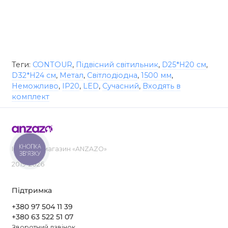
Теги:
CONTOUR
,
Підвісний світильник
,
D25*H20 см
,
D32*H24 см
,
Метал
,
Світлодіодна
,
1500 мм
,
Неможливо
,
IP20
,
LED
,
Сучасний
,
Входять в
комплект
КНОПКА
Інтернет-магазин «ANZAZO»
ЗВ'ЯЗКУ
2019-2026
Підтримка
+380 97 504 11 39
+380 63 522 51 07
Зворотний дзвінок