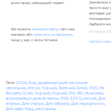
Замовляла л
роки праці, найкращий сервіс!
просто вау! 
виглядає ще
Менеджери в
підібрати мод
Ви можете
залишити відгук
про наш
13 Серпня, 20
магазин або
написати на підтримку
,
якщо у вас є якісь питання.
Читати повн
Теги:
CODA
,
Бра
,
дизайнерський настінний
світильник
,
Метал
,
Чорний
,
Зелений
,
Білий
,
IP20
,
Не
Входять
,
12 міс
,
Чорний
,
Чорний
,
310
,
180
,
Можливо
,
встановивши димові лампи
,
IP20
,
E27
,
Сучасний
,
Для
вітальні
,
Для спальні
,
Для кабінету
,
Для передпокою
,
Для кафе
,
бару
,
ресторану