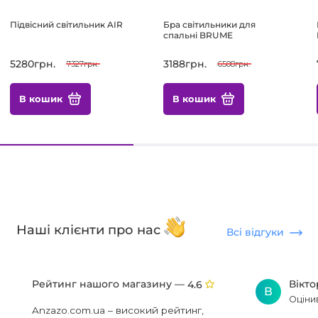
Підвісний світильник AIR
Бра світильники для
спальні BRUME
5280грн.
3188грн.
7327грн.
6508грн.
В кошик
В кошик
Наші клієнти про нас
Всі відгуки
Рейтинг нашого магазину —
Вікт
4.6
В
Оціни
Anzazo.com.ua – високий рейтинг,