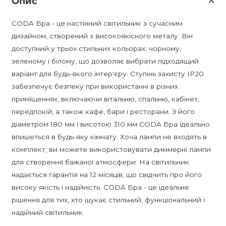
Опис
CODA Бра - це настінний світильник з сучасним
дизайном, створений з високоякісного металу. Він
доступний у трьох стильних кольорах: чорному,
зеленому і білому, що дозволяє вибрати підходящий
варіант для будь-якого інтер'єру. Ступінь захисту IP20
забезпечує безпеку при використанні в різних
приміщеннях, включаючи вітальню, спальню, кабінет,
передпокій, а також кафе, бари і ресторани. З його
діаметром 180 мм і висотою 310 мм CODA Бра ідеально
впишеться в будь-яку кімнату. Хоча лампи не входять в
комплект, ви можете використовувати диммерні лампи
для створення бажаної атмосфери. На світильник
надається гарантія на 12 місяців, що свідчить про його
високу якість і надійність. CODA Бра - це ідеальне
рішення для тих, хто шукає стильний, функціональний і
надійний світильник.