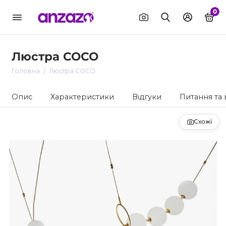
0
Люстра COCO
Головна
Люстра COCO
Опис
Характеристики
Відгуки
Питання та 
Схожі