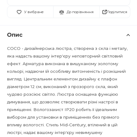
Поділитися
У вибране
До порівняння
Опис
COCO - дизайнерська люстра, створена з скла і металу,
яка надасть вашому інтер'єру неповторний світловий
ефект. Арматура виконана в вишуканому золотому
кольорі, надаючи їй особливу витонченість і розкішний
вигляд. Центральним елементом дизайну є плафон
діаметром 12 см, виконаний з прозорого скла, який
чудово розсіює світло. Люстра оснащена функцією
димування, що дозволяє створювати різні настрої в
приміщенні. Вологозахист IP20 робить її ідеальним
вибором для установки в приміщеннях без прямого
впливу вологості. Стиль Mid-Century, втілений в цій
люстрі, надає вашому інтер'єру невимушену