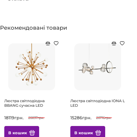
Рекомендовані товари
Люстра світлодіодна
Люстра світлодіодна IONA L
BBANG сучасна LED
LED
18119грн.
15286грн.
20097грн.
20716грн.
В кошик
В кошик