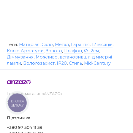
Теги:
Матеріал
,
Скло
,
Метал
,
Гарантія
,
12 місяців
,
Колір Арматури
,
Золото
,
Плафон
,
Ø 12см
,
Діммування
,
Можливо
,
встановивши діммерні
лампи
,
Вологозахист
,
IP20
,
Стиль
,
Mid-Century
Інтернет-магазин «ANZAZO»
КНОПКА
2019-2026
ЗВ'ЯЗКУ
Підтримка
+380 97 504 11 39