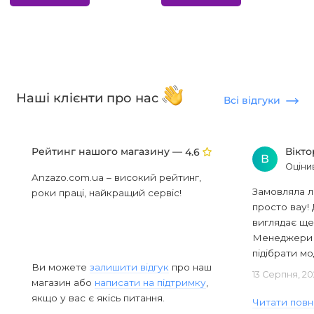
Наші клієнти про нас
Всі відгуки
Рейтинг нашого магазину —
Вікт
4.6
В
Оціни
Anzazo.com.ua – високий рейтинг,
Замовляла л
роки праці, найкращий сервіс!
просто вау! 
виглядає ще
Менеджери в
підібрати мод
Ви можете
залишити відгук
про наш
13 Серпня, 20
магазин або
написати на підтримку
,
якщо у вас є якісь питання.
Читати повн