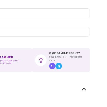
Є ДИЗАЙН-ПРОЕКТ?
Надішліть нам — підберемо
ИЗАЙНЕР
світло
рська програма —
льні умови