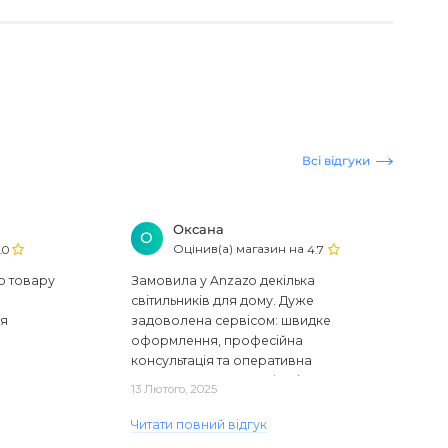
Всі відгуки
Оксана
О
Оцінив(а) магазин на
.0
4.7
ю товару
Замовила у Anzazo декілька
світильників для дому. Дуже
ся
задоволена сервісом: швидке
оформлення, професійна
консультація та оперативна
доставка. Один з плафонів, на жаль,
13 Лютого, 2025
виявився пошкодженим, але магаз..
Читати повний відгук