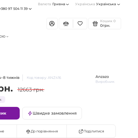
Валюта
Гривна
Українська
Українська
+380 97 504 11 39
Кошик
0
0грн.
тою
Anzazo
4–8 тижнів
Код товару: ANZ416
Виробник
рн.
12663 грн.
н.
шик
Швидке замовлення
Поділитися
не
До порівняння