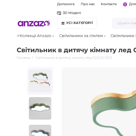
Допомога
Про нас
Контакти
Для
3D Моделі
УСІ КАТЕГОРІЇ
✧Колекції Anzazo
Світильники за стилем
Світильники
Світильник в дитячу кімнату лед
Головна
Світильник в дитячу кімнату лед CLOUD ECO