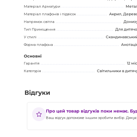
Матеріал Арматури
Мета
Матеріал плафонів і підвісок
Акрил, Дерев
Напрямок світла
Дониз
Тип Приміщення
Для дитячо
У стилі
Скандинавськи
Форма плафона
Анотаці
Основні
Гарантія
12 міс
Категорія
Світильники в дитяч
Відгуки
Про цей товар відгуків поки немає. Б
Ваш відгук допоможе іншим зробити вибір. Дякуєм