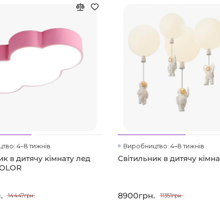
тво: 4–8 тижнів
Виробництво: 4–8 тижнів
ик в дитячу кімнату лед
Світильник в дитячу кімн
COLOR
.
8900грн.
14447грн.
11351грн.