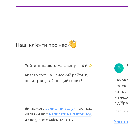
Наші клієнти про нас
Рейтинг нашого магазину —
4.6
В
Anzazo.com.ua – високий рейтинг,
Замовля
роки праці, найкращий сервіс!
просто 
вигляд
Менедж
підібра
Ви можете
залишити відгук
про наш
13 Серп
магазин або
написати на підтримку
,
якщо у вас є якісь питання.
Читати 