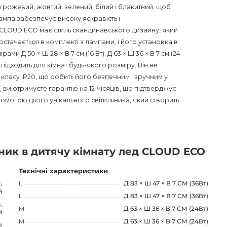
и рожевий, жовтий, зелений, білий і блакитний, щоб
лампа забезпечує високу яскравість і
 CLOUD ECO має стиль скандинавського дизайну, який
остачається в комплекті з лампами, і його установка в
ми Д 50 × Ш 28 × В 7 см (16 Вт), Д 63 × Ш 36 × В 7 см (24
о підходить для кімнат будь-якого розміру. Він не
 класу IP20, що робить його безпечним і зручним у
 ви отримуєте гарантію на 12 місяців, що підтверджує
 допомогою цього унікального світильника, який створить
ьник в дитячу кімнату лед CLOUD ECO
Технічні характеристики
,
L
Д 83 × Ш 47 × В 7 СМ (36Вт)
й
L
Д 83 × Ш 47 × В 7 СМ (36Вт)
,
M
Д 63 × Ш 36 × В 7 СМ (24Вт)
й
M
Д 63 × Ш 36 × В 7 СМ (24Вт)
л