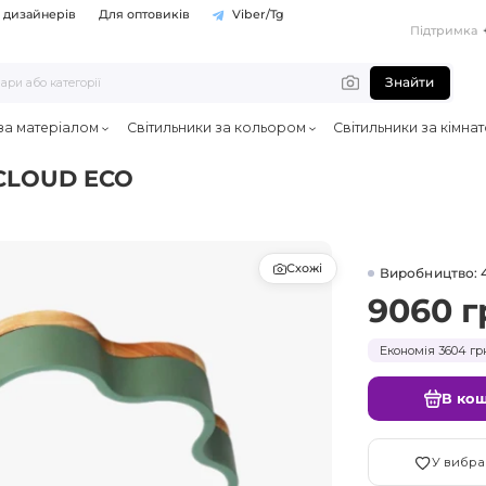
 дизайнерів
Для оптовиків
Viber/Tg
Підтримка
Знайти
 за матеріалом
Світильники за кольором
Світильники за кімна
 CLOUD ECO
Схожі
Виробництво: 
9060 г
Економія 3604 гр
В ко
У вибра