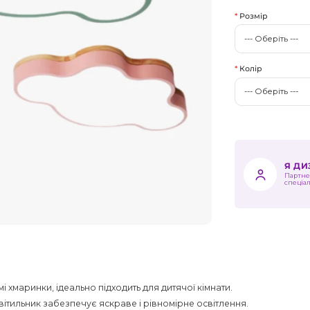
Розмір
Колір
Я Д
Партне
спеціа
і хмаринки, ідеально підходить для дитячої кімнати.
вітильник забезпечує яскраве і рівномірне освітлення.