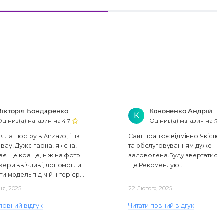
Вікторія Бондаренко
Кононенко Андрій
К
Оцінив(а) магазин на
Оцінив(а) магазин на
4.7
5
ла люстру в Anzazo, і це
Сайт працює відмінно.Якіст
вау! Дуже гарна, якісна,
та обслуговуванням дуже
ає ще краще, ніж на фото.
задоволена.Буду звертати
ери ввічливі, допомогли
ще.Рекомендую...
ти модель під мій інтер’єр...
ня, 2025
22 Лютого, 2025
повний відгук
Читати повний відгук