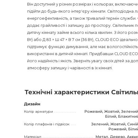
Він доступний у різних розмірах і кольорах, включаюч
підійти до будь-якого інтер'єру кімнати. Світлодіодна 
енергоефективність, а також тривалий термін служби.
додає грайливості і затишку до простору. Світильник п
дитячу кімнату займе всього кілька хвилин. З його розміра
Вт) або Д 83 × Ш 47 × В 7 см (36 Вт), CLOUD ECO ідеальн
підтримує функцію димування, але має вологостійкість
використанні в дитячій кімнаті. Придбавши CLOUD ECO,
його надійність і якість. Зверніть увагу своїх дітей за
атмосферу затишку і чарівності в їх кімнаті.
Технічні характеристики Світил
Дизайн
Колір арматури
Рожевий, Жовтий, Зелений
Білий, Блакитни
Колір плафонів і підвісок
Зелений, Жовтий, Синій
Рожевий, Біли
Матеріал
Метал, Дерево, Акри