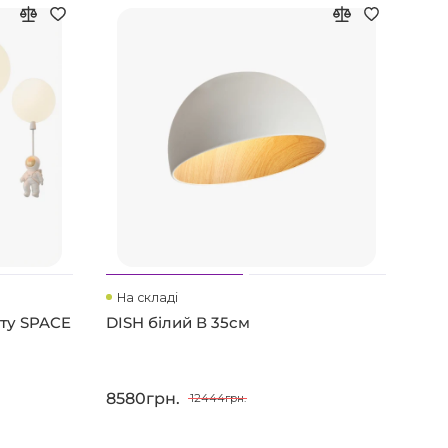
Хіт
На складі
На
ату SPACE
DISH білий В 35см
DIS
8580грн.
107
12444грн.