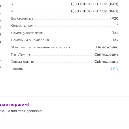
S
Д 50 × Ш 28 × В 7 СМ (16Вт)
л
S
Д 50 × Ш 28 × В 7 СМ (16Вт)
о
Вологозахист
IP20
у
Кількість ламп
1
ї
Лампи у комплекті
Так
й
Лампочки в комплекті
Так
я
Можливість регулювання яскравості
Неможливо
Тип Лампи
Світлодіодна
.
Форма лампи
Світлодіодна
у
Цоколь
LED
удьте першим!
о, що ділитеся досвідом!