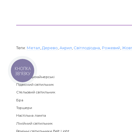
Теги:
Метал
,
Дерево
,
Акрил
,
Світлодіодна
,
Рожевий
,
Жов
Категорії
КНОПКА
ЗВ'ЯЗКУ
Люстри дизайнерські
Підвісний світильник
Стельовий світильник
Бра
Торшери
Настільна лампа
Лінійний світильник
Ремінні світильники Belt Light