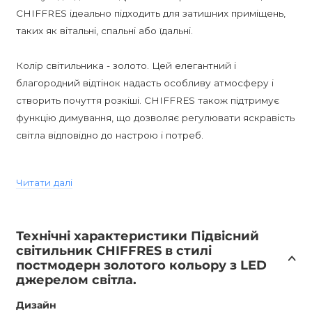
CHIFFRES ідеально підходить для затишних приміщень,
таких як вітальні, спальні або їдальні.
Колір світильника - золото. Цей елегантний і
благородний відтінок надасть особливу атмосферу і
створить почуття розкіші. CHIFFRES також підтримує
функцію димування, що дозволяє регулювати яскравість
світла відповідно до настрою і потреб.
Світильник має вологостійкість IP20, що означає, що він
Читати далі
призначений для використання в сухих приміщеннях.
Крім того, CHIFFRES постачається з гарантією 12 місяців,
що гарантує його надійність і довговічність.
Технічні характеристики Підвісний
світильник CHIFFRES в стилі
Якщо ви шукаєте унікальне дизайнерське освітлення, то
постмодерн золотого кольору з LED
CHIFFRES у золотому кольорі - відмінний вибір. Ви
джерелом світла.
можете придбати його в Україні тільки в інтернет-
Дизайн
магазині AnzAzo, де вас чекають найкращі ціни, гарантія і