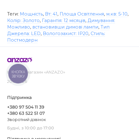
Теги:
Мощність
,
Вт: 41
,
Площа Освітлення
,
м.кв: 5-10
,
Колір: Золото
,
Гарантія: 12 місяців
,
Димування:
Можливо
,
встановивши димові лампи
,
Тип
Джерела: LED
,
Вологозахист: IP20
,
Стиль:
Постмодерн
КНОПКА
Інтернет-магазин «ANZAZO»
ЗВ'ЯЗКУ
2019-2026
Підтримка
+380 97 504 11 39
+380 63 522 51 07
Зворотний дзвінок
Будні, з 10:00 до 17:00
Підтримка в месенджері