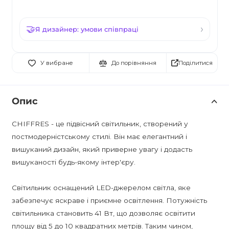
Я дизайнер: умови співпраці
Поділитися
У вибране
До порівняння
Опис
CHIFFRES - це підвісний світильник, створений у
постмодерністському стилі. Він має елегантний і
вишуканий дизайн, який приверне увагу і додасть
вишуканості будь-якому інтер'єру.
Світильник оснащений LED-джерелом світла, яке
забезпечує яскраве і приємне освітлення. Потужність
світильника становить 41 Вт, що дозволяє освітити
площу від 5 до 10 квадратних метрів. Таким чином,