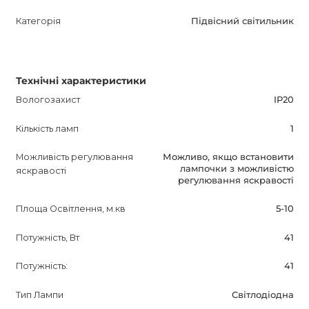
Категорія
Підвісний світильник
Технічні характеристики
Вологозахист
IP20
Кількість ламп
1
Можливість регулювання
Можливо, якщо встановити
лампочки з можливістю
яскравості
регулювання яскравості
Площа Освітлення, м.кв
5-10
Потужність, Вт
41
Потужність:
41
Тип Лампи
Світлодіодна