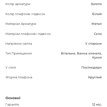
Колір арматури
Золото
можливість доставки по всій країні. Не пропустіть
можливість придбати CHIFFRES і створити затишок і
Колір плафонів і підвісок
Білий
стиль у вашому інтер'єрі.
Матеріал Арматури
Метал
Матеріал плафонів і підвісок
Скло
Напрямок світла
У сторони
Тип Приміщення
Вітальня, Ванна кімната,
Кухня
У стилі
Постмодерн
Форма плафона
Круглий
Основні
Гарантія
12 міс.