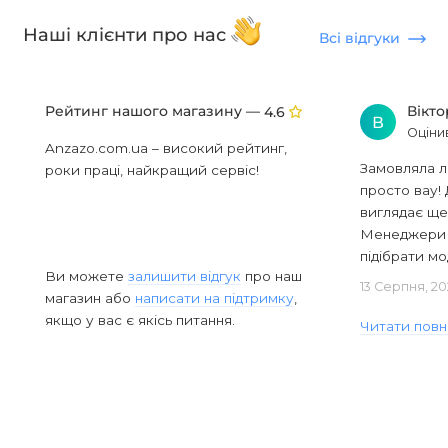
Наші клієнти про нас
Всі відгуки
Рейтинг нашого магазину —
Вікт
4.6
В
Оціни
Anzazo.com.ua – високий рейтинг,
Замовляла л
роки праці, найкращий сервіс!
просто вау! 
виглядає ще
Менеджери в
підібрати мод
Ви можете
залишити відгук
про наш
13 Серпня, 20
магазин або
написати на підтримку
,
якщо у вас є якісь питання.
Читати повн