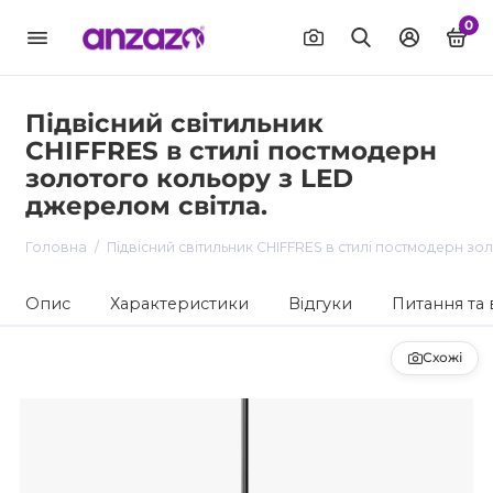
0
Підвісний світильник
CHIFFRES в стилі постмодерн
золотого кольору з LED
джерелом світла.
Головна
Підвісний світильник CHIFFRES в стилі постмодерн зо
Опис
Характеристики
Відгуки
Питання та 
Схожі