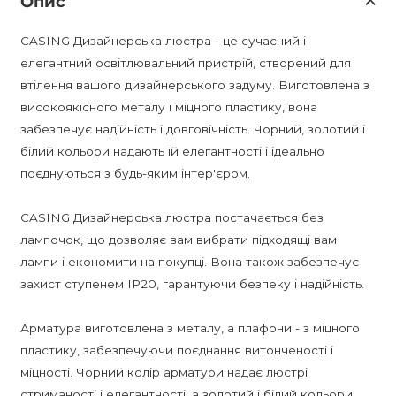
Опис
CASING Дизайнерська люстра - це сучасний і
елегантний освітлювальний пристрій, створений для
втілення вашого дизайнерського задуму. Виготовлена з
високоякісного металу і міцного пластику, вона
забезпечує надійність і довговічність. Чорний, золотий і
білий кольори надають їй елегантності і ідеально
поєднуються з будь-яким інтер'єром.
CASING Дизайнерська люстра постачається без
лампочок, що дозволяє вам вибрати підходящі вам
лампи і економити на покупці. Вона також забезпечує
захист ступенем IP20, гарантуючи безпеку і надійність.
Арматура виготовлена з металу, а плафони - з міцного
пластику, забезпечуючи поєднання витонченості і
міцності. Чорний колір арматури надає люстрі
стриманості і елегантності, а золотий і білий кольори