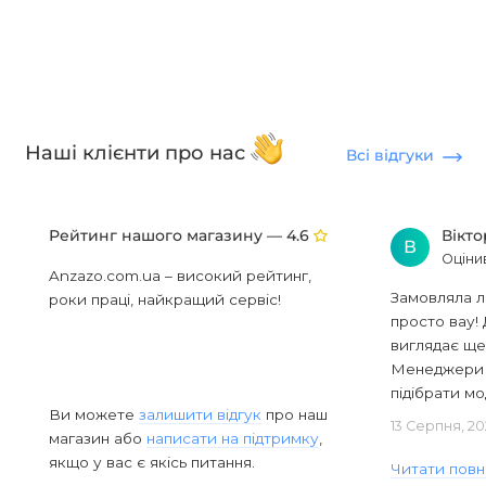
Наші клієнти про нас
Всі відгуки
Рейтинг нашого магазину —
Вікт
4.6
В
Оціни
Anzazo.com.ua – високий рейтинг,
Замовляла л
роки праці, найкращий сервіс!
просто вау! 
виглядає ще
Менеджери в
підібрати мод
Ви можете
залишити відгук
про наш
13 Серпня, 20
магазин або
написати на підтримку
,
якщо у вас є якісь питання.
Читати повн