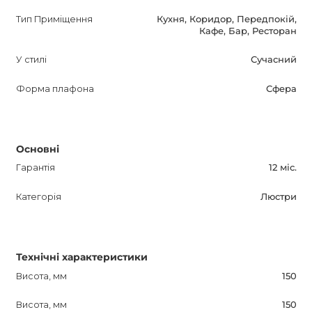
хто бажає додати до свого дому сучасний стиль,
Тип Приміщення
Кухня, Коридор, Передпокій,
Кафе, Бар, Ресторан
елегантність і неповторний дизайн. Придбайте цю
люстру і насолоджуйтесь яскравим і красивим
У стилі
Сучасний
освітленням, підкреслюючи індивідуальність вашого
простору. Гарантія на люстру складає 12 місяців.
Форма плафона
Сфера
Основні
Гарантія
12 міс.
Категорія
Люстри
Технічні характеристики
Висота, мм
150
Висота, мм
150