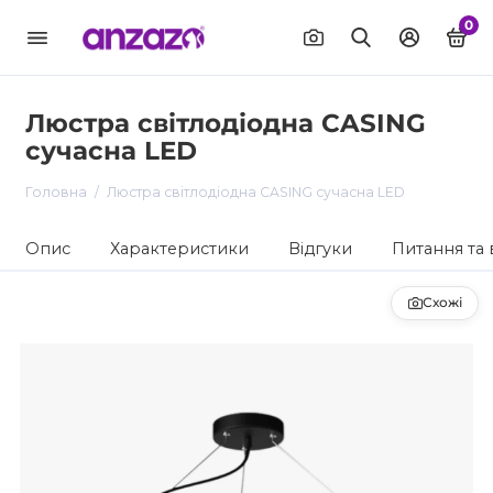
0
Люстра світлодіодна CASING
сучасна LED
Головна
Люстра світлодіодна CASING сучасна LED
Опис
Характеристики
Відгуки
Питання та 
Схожі