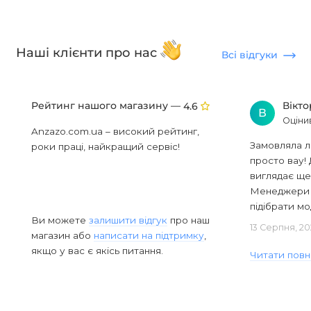
Наші клієнти про нас
Всі відгуки
Рейтинг нашого магазину —
Вікт
4.6
В
Оціни
Anzazo.com.ua – високий рейтинг,
Замовляла л
роки праці, найкращий сервіс!
просто вау! 
виглядає ще
Менеджери в
підібрати мод
Ви можете
залишити відгук
про наш
13 Серпня, 20
магазин або
написати на підтримку
,
якщо у вас є якісь питання.
Читати повн