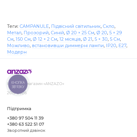
Теги:
CAMPANULE
,
Підвісний світильник
,
Скло
,
Метал
,
Прозорий
,
Синій
,
Ø 20 × 25 См
,
Ø 20
,
5 × 29
См
,
150 См
,
Ø 12 × 2 См
,
12 місяців
,
Ø 21
,
5 × 30
,
5 См
,
Можливо
,
встановивши диммерні лампи
,
IP20
,
E27
,
Модерн
КНОПКА
Інтернет-магазин «ANZAZO»
ЗВ'ЯЗКУ
2019-2026
Підтримка
+380 97 504 11 39
+380 63 522 51 07
Зворотний дзвінок