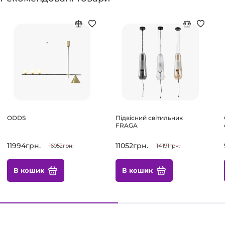
ODDS
Підвісний світильник
FRAGA
11994грн.
11052грн.
16052грн.
14191грн.
В кошик
В кошик