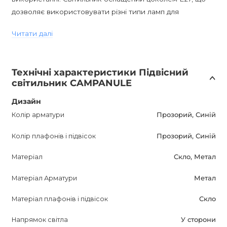
дозволяє використовувати різні типи ламп для
досягнення бажаної яскравості. Освітіть свій сучасний
Читати далі
інтер'єр за допомогою підвісного світильника
CAMPANULE та насолоджуйтеся яскравим та стильним
освітленням. Ціна вказана за 1 світильник.
Технічні характеристики Підвісний
світильник CAMPANULE
Дизайн
Колір арматури
Прозорий, Синій
Колір плафонів і підвісок
Прозорий, Синій
Матеріал
Скло, Метал
Матеріал Арматури
Метал
Матеріал плафонів і підвісок
Скло
Напрямок світла
У сторони