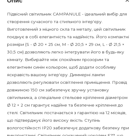
Опис
Підвісний світильник CAMPANULE - ідеальний вибір для
створення сучасного та стильного інтер'єру.
Виготовлений з міцного скла та металу, цей світильник
поєднує в собі елегантність та надійність. Його компактні
розміри (S - Ø 20 × 25 см, M - Ø 20,5 × 29 см, L - Ø 21,5 ×
30,5 см) дозволяють легко інтегрувати його в будь-яку
кімнату. Вибирайте між спокійним прозорим та
елегантним синім кольором, щоб додати особливу
яскравість вашому інтер'єру. Диммерні лампи
дозволяють регулювати освітлення приміщення. Провід
довжиною 150 см забезпечує зручну установку
світильника, а спеціальне стельове кріплення діаметром
Ø 12 × 2 см гарантує надійне та безпечне кріплення до
стелі. Світильник постачається з гарантією на 12 місяців,
що підтверджує його високу якість. Ступінь
вологостійкості IP20 забезпечує додаткову безпеку при
використанні. Світильник оснащений цоколем E27, що