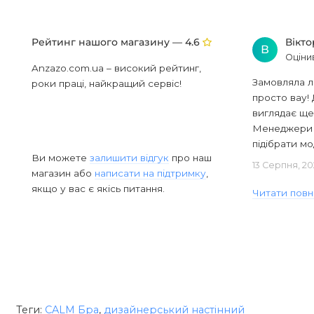
Рейтинг нашого магазину —
Вікт
4.6
В
Оціни
Anzazo.com.ua – високий рейтинг,
Замовляла л
роки праці, найкращий сервіс!
просто вау! 
виглядає ще
Менеджери в
підібрати мод
Ви можете
залишити відгук
про наш
13 Серпня, 20
магазин або
написати на підтримку
,
якщо у вас є якісь питання.
Читати повн
Теги:
CALM Бра
,
дизайнерський настінний