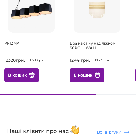
PRIZMA
Бра на стіну над ліжком
SCROLL WALL
12320грн.
12441грн.
17219грн.
18589грн.
В кошик
В кошик
Наші клієнти про нас
Всі відгуки