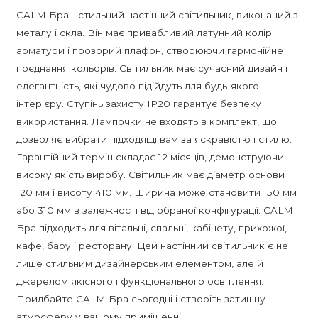
CALM Бра - стильний настінний світильник, виконаний з
металу і скла. Він має привабливий латунний колір
арматури і прозорий плафон, створюючи гармонійне
поєднання кольорів. Світильник має сучасний дизайн і
елегантність, які чудово підійдуть для будь-якого
інтер'єру. Ступінь захисту IP20 гарантує безпеку
використання. Лампочки не входять в комплект, що
дозволяє вибрати підходящі вам за яскравістю і стилю.
Гарантійний термін складає 12 місяців, демонструючи
високу якість виробу. Світильник має діаметр основи
120 мм і висоту 410 мм. Ширина може становити 150 мм
або 310 мм в залежності від обраної конфігурації. CALM
Бра підходить для вітальні, спальні, кабінету, прихожої,
кафе, бару і ресторану. Цей настінний світильник є не
лише стильним дизайнерським елементом, але й
джерелом якісного і функціонального освітлення.
Придбайте CALM Бра сьогодні і створіть затишну
атмосферу у вашому приміщенні.