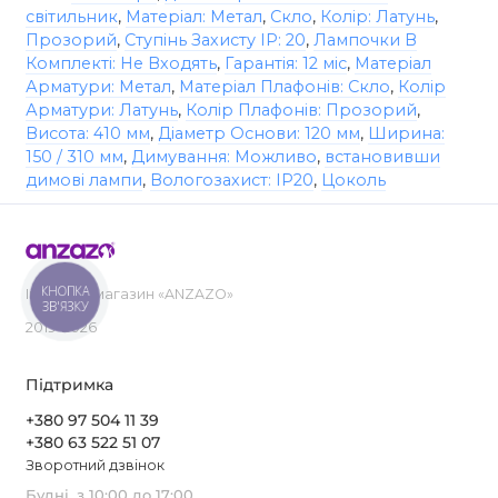
світильник
,
Матеріал: Метал
,
Скло
,
Колір: Латунь
,
Прозорий
,
Ступінь Захисту IP: 20
,
Лампочки В
Комплекті: Не Входять
,
Гарантія: 12 міс
,
Матеріал
Арматури: Метал
,
Матеріал Плафонів: Скло
,
Колір
Арматури: Латунь
,
Колір Плафонів: Прозорий
,
Висота: 410 мм
,
Діаметр Основи: 120 мм
,
Ширина:
150 / 310 мм
,
Димування: Можливо
,
встановивши
димові лампи
,
Вологозахист: IP20
,
Цоколь
КНОПКА
Інтернет-магазин «ANZAZO»
ЗВ'ЯЗКУ
2019-2026
Підтримка
+380 97 504 11 39
+380 63 522 51 07
Зворотний дзвінок
Будні, з 10:00 до 17:00