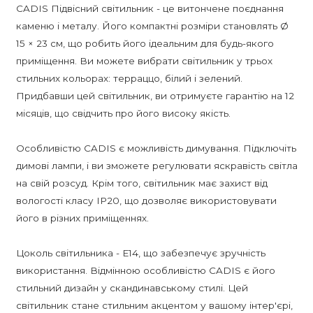
CADIS Підвісний світильник - це витончене поєднання
каменю і металу. Його компактні розміри становлять Ø
15 × 23 см, що робить його ідеальним для будь-якого
приміщення. Ви можете вибрати світильник у трьох
стильних кольорах: терраццо, білий і зелений.
Придбавши цей світильник, ви отримуєте гарантію на 12
місяців, що свідчить про його високу якість.
Особливістю CADIS є можливість димування. Підключіть
димові лампи, і ви зможете регулювати яскравість світла
на свій розсуд. Крім того, світильник має захист від
вологості класу IP20, що дозволяє використовувати
його в різних приміщеннях.
Цоколь світильника - E14, що забезпечує зручність
використання. Відмінною особливістю CADIS є його
стильний дизайн у скандинавському стилі. Цей
світильник стане стильним акцентом у вашому інтер'єрі,