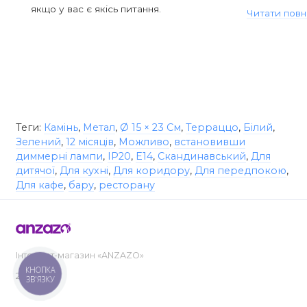
якщо у вас є якісь питання.
Читати повн
Теги:
Камінь
,
Метал
,
Ø 15 × 23 См
,
Терраццо
,
Білий
,
Зелений
,
12 місяців
,
Можливо
,
встановивши
диммерні лампи
,
IP20
,
E14
,
Скандинавський
,
Для
дитячої
,
Для кухні
,
Для коридору
,
Для передпокою
,
Для кафе
,
бару
,
ресторану
Інтернет-магазин «ANZAZO»
КНОПКА
2019-2026
ЗВ'ЯЗКУ