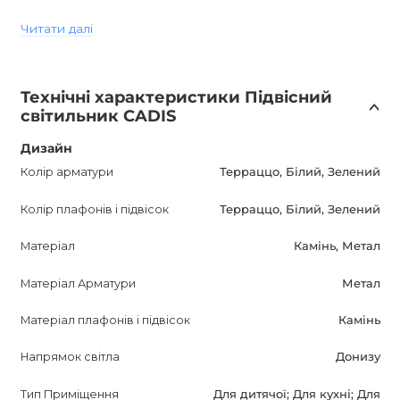
додаючи йому особливий шарм.
Читати далі
CADIS Підвісний світильник підходить для різних
приміщень, включаючи дитячу кімнату, кухню, коридор,
Технічні характеристики Підвісний
передпокій, а також кафе, бари і ресторани. Його
світильник CADIS
універсальність дозволяє вам використовувати й
насолоджуватися прекрасним освітленням в будь-якій
Дизайн
обстановці.
Колір арматури
Терраццо, Білий, Зелений
Колір плафонів і підвісок
Терраццо, Білий, Зелений
Придбайте CADIS Підвісний світильник в інтернет-
магазині AnzAzo і отримуйте вигоду від наших
Матеріал
Камінь, Метал
найпривабливіших цін. Ми гарантуємо якість товару і
швидку доставку по всій Україні. Не пропустіть
Матеріал Арматури
Метал
можливість захоплюючого дизайну і економії з AnzAzo!
Матеріал плафонів і підвісок
Камінь
Напрямок світла
Донизу
Тип Приміщення
Для дитячої; Для кухні; Для