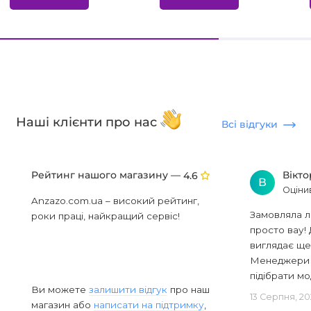
Наші клієнти про нас
Всі відгуки
Рейтинг нашого магазину —
Вікт
4.6
В
Оціни
Anzazo.com.ua – високий рейтинг,
Замовляла л
роки праці, найкращий сервіс!
просто вау! 
виглядає ще
Менеджери в
підібрати мод
Ви можете
залишити відгук
про наш
13 Серпня, 20
магазин або
написати на підтримку
,