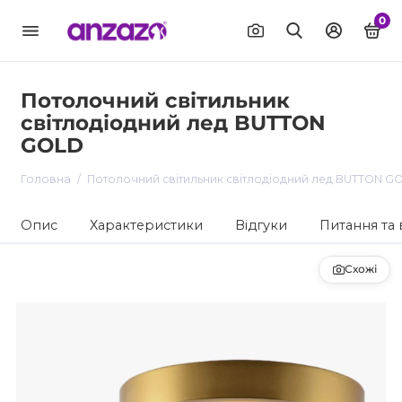
0
Потолочний світильник
світлодіодний лед BUTTON
GOLD
Головна
Потолочний світильник світлодіодний лед BUTTON G
Опис
Характеристики
Відгуки
Питання та 
Схожі