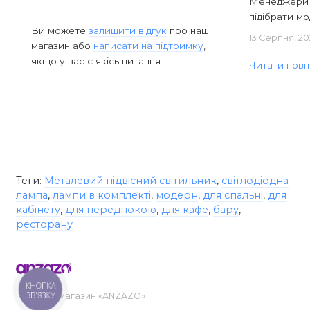
Менеджери в
підібрати мод
Ви можете
залишити відгук
про наш
13 Серпня, 20
магазин або
написати на підтримку
,
якщо у вас є якісь питання.
Читати повн
Теги:
Металевий підвісний світильник
,
світлодіодна
лампа
,
лампи в комплекті
,
модерн
,
для спальні
,
для
кабінету
,
для передпокою
,
для кафе
,
бару
,
ресторану
КНОПКА
ЗВ'ЯЗКУ
Інтернет-магазин «ANZAZO»