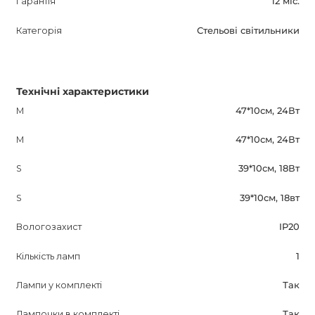
Гарантія
12 міс.
Категорія
Стельові світильники
Технічні характеристики
M
47*10см, 24Вт
M
47*10см, 24Вт
S
39*10см, 18Вт
S
39*10см, 18вт
Вологозахист
IP20
Кількість ламп
1
Лампи у комплекті
Так
Лампочки в комплекті
Так