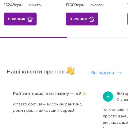
15248грн.
17609грн.
22476грн.
26095грн.
В кошик
В кошик
Наші клієнти про нас
Всі відгуки
Рейтинг нашого магазину —
Вікт
4.6
В
Оціни
Anzazo.com.ua – високий рейтинг,
Замовляла л
роки праці, найкращий сервіс!
просто вау! 
виглядає ще