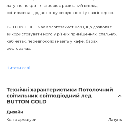
латунне покриття створює розкішний вигляд
світильника і додає нотку вишуканості у ваш інтер'єр.
BUTTON GOLD має вологозахист IP20, що дозволяє
використовувати його у різних приміщеннях: спальнях,
кабінетах, передпокоях і навіть у кафе, барах і
ресторанах.
Гарантія на світильник складає 12 місяців, що гарантує
Читати далі
його тривалий термін служби. Він також має високі
енергозберігаючі характеристики завдяки
використанню світлодіодних ламп.
Технічні характеристики Потолочний
світильник світлодіодний лед
BUTTON GOLD не димується і оснащений цоколем LED.
BUTTON GOLD
Його стильний і сучасний дизайн підкреслить
Дизайн
індивідуальність вашого інтер'єру, а вбудовані лампи
забезпечать достатнє освітлення на площі до 15 м.кв.
Колір арматури
Латунь