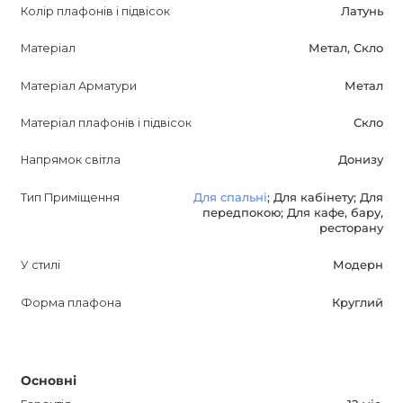
Колір плафонів і підвісок
Латунь
Ви можете придбати світильник BUTTON GOLD в Україні
тільки в інтернет-магазині AnzAzo. Ми пропонуємо
Матеріал
Метал, Скло
доставку по всій країні, гарантію на продукцію, а також
Матеріал Арматури
Метал
найкращі ціни і знижки на нашу дизайнерську продукцію.
Встигніть створити елегантний і модний інтер'єр з
Матеріал плафонів і підвісок
Скло
BUTTON GOLD від AnzAzo.
Напрямок світла
Донизу
Тип Приміщення
Для спальні
; Для кабінету; Для
передпокою; Для кафе, бару,
ресторану
У стилі
Модерн
Форма плафона
Круглий
Основні