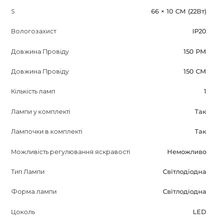
S
66 × 10 СМ (22Вт)
Вологозахист
IP20
Довжина Провіду
150 РМ
Довжина Провіду
150 СМ
Кількість ламп
1
Лампи у комплекті
Так
Лампочки в комплекті
Так
Можливість регулювання яскравості
Неможливо
Тип Лампи
Світлодіодна
Форма лампи
Світлодіодна
Цоколь
LED