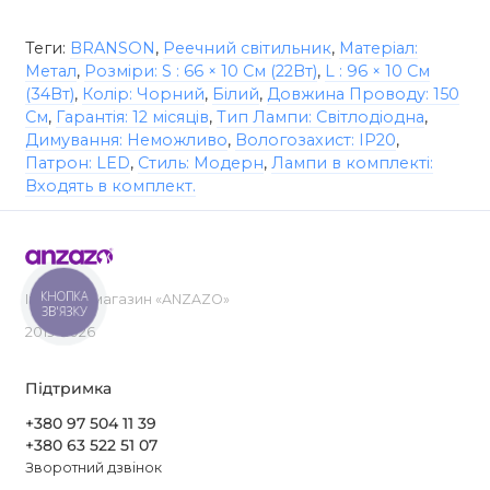
Теги:
BRANSON
,
Реечний світильник
,
Матеріал:
Метал
,
Розміри: S : 66 × 10 См (22Вт)
,
L : 96 × 10 См
(34Вт)
,
Колір: Чорний
,
Білий
,
Довжина Проводу: 150
См
,
Гарантія: 12 місяців
,
Тип Лампи: Світлодіодна
,
Димування: Неможливо
,
Вологозахист: IP20
,
Патрон: LED
,
Стиль: Модерн
,
Лампи в комплекті:
Входять в комплект.
КНОПКА
Інтернет-магазин «ANZAZO»
ЗВ'ЯЗКУ
2019-2026
Підтримка
+380 97 504 11 39
+380 63 522 51 07
Зворотний дзвінок