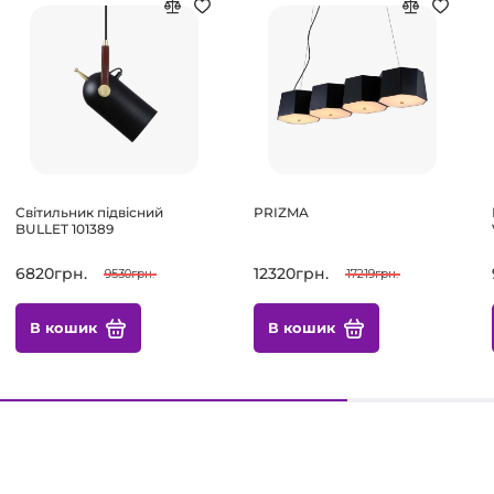
Світильник підвісний
PRIZMA
BULLET 101389
6820грн.
12320грн.
9530грн.
17219грн.
В кошик
В кошик