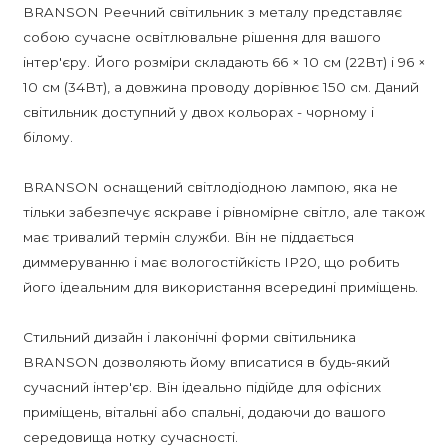
BRANSON Реечний світильник з металу представляє
собою сучасне освітлювальне рішення для вашого
інтер'єру. Його розміри складають 66 × 10 см (22Вт) і 96 ×
10 см (34Вт), а довжина проводу дорівнює 150 см. Даний
світильник доступний у двох кольорах - чорному і
білому.
BRANSON оснащений світлодіодною лампою, яка не
тільки забезпечує яскраве і рівномірне світло, але також
має тривалий термін служби. Він не піддається
диммеруванню і має вологостійкість IP20, що робить
його ідеальним для використання всередині приміщень.
Стильний дизайн і лаконічні форми світильника
BRANSON дозволяють йому вписатися в будь-який
сучасний інтер'єр. Він ідеально підійде для офісних
приміщень, вітальні або спальні, додаючи до вашого
середовища нотку сучасності.