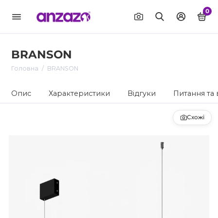
0
BRANSON
Головна
BRANSON
Опис
Характеристики
Відгуки
Питання та 
Схожі