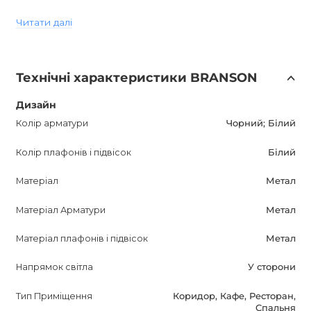
Читати далі
BRANSON постачається з комплектом ламп, що
дозволяє вам одразу почати користуватися ним після
покупки. Крім того, на даний світильник надається
Технічні характеристики BRANSON
гарантія на 12 місяців, що є додатковим підтвердженням
його високої якості.
Дизайн
Колір арматури
Чорний; Білий
BRANSON - це надійне і сучасне освітлювальне рішення,
яке ви можете придбати в Україні тільки в нашому
Колір плафонів і підвісок
Білий
інтернет-магазині AnzAzo. У нас ви знайдете найвигідніші
Матеріал
Метал
ціни, зручну доставку по всій країні і гарантовано
відмінне обслуговування. Зробіть свій простір більш
Матеріал Арматури
Метал
яскравим з BRANSON!
Матеріал плафонів і підвісок
Метал
Напрямок світла
У сторони
Тип Приміщення
Коридор, Кафе, Ресторан,
Спальня