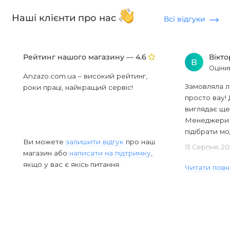
Наші клієнти про нас
Всі відгуки
Рейтинг нашого магазину —
Вікт
4.6
В
Оціни
Anzazo.com.ua – високий рейтинг,
Замовляла л
роки праці, найкращий сервіс!
просто вау! 
виглядає ще
Менеджери в
підібрати мод
Ви можете
залишити відгук
про наш
13 Серпня, 20
магазин або
написати на підтримку
,
якщо у вас є якісь питання.
Читати повн