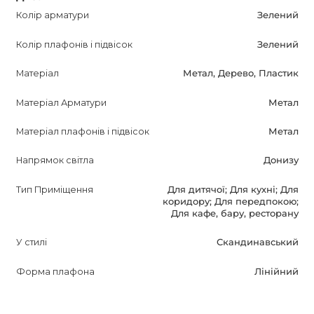
якого кольору за привабливою ціною. Зверніться до
Колір арматури
Зелений
наших менеджерів для уточнення інформації про інші
Колір плафонів і підвісок
Зелений
моделі!
Матеріал
Метал, Дерево, Пластик
Матеріал Арматури
Метал
Матеріал плафонів і підвісок
Метал
Напрямок світла
Донизу
Тип Приміщення
Для дитячої; Для кухні; Для
коридору; Для передпокою;
Для кафе, бару, ресторану
У стилі
Скандинавський
Форма плафона
Лінійний