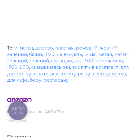
Теги:
метал
,
дерево
,
пластик
,
рожевий
,
жовтий
,
зелений
,
білий
,
IP20
,
не входять
,
12 міс
,
метал
,
метал
,
зелений
,
зелений
,
світлодіодна
,
1500
,
неможливо
,
IP20
,
LED
,
скандинавський
,
входять в комплект
,
для
дитячої
,
для кухні
,
для коридору
,
для передпокою
,
для кафе
,
бару
,
ресторану
КНОПКА
Інтернет-магазин «ANZAZO»
ЗВ'ЯЗКУ
2019-2026
Підтримка