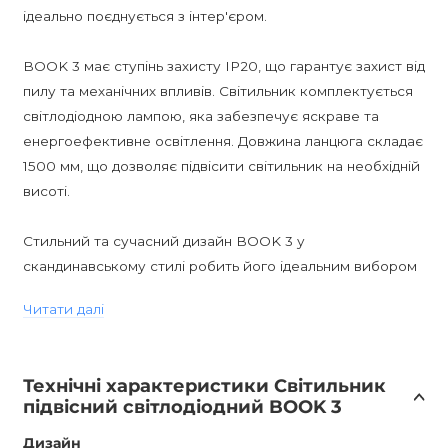
ідеально поєднується з інтер'єром.
BOOK 3 має ступінь захисту IP20, що гарантує захист від
пилу та механічних впливів. Світильник комплектується
світлодіодною лампою, яка забезпечує яскраве та
енергоефективне освітлення. Довжина ланцюга складає
1500 мм, що дозволяє підвісити світильник на необхідній
висоті.
Стильний та сучасний дизайн BOOK 3 у
скандинавському стилі робить його ідеальним вибором
для дитячої кімнати, кухні, коридору, передпокою або
Читати далі
навіть для кафе, бару, ресторану. Світильник
постачається з лампами в комплекті та має гарантію на
12 місяців.
Технічні характеристики Світильник
підвісний світлодіодний BOOK 3
Не пропустіть можливість придбати цей унікальний
підвісний світильник BOOK 3 довжиною 60 см будь-
Дизайн