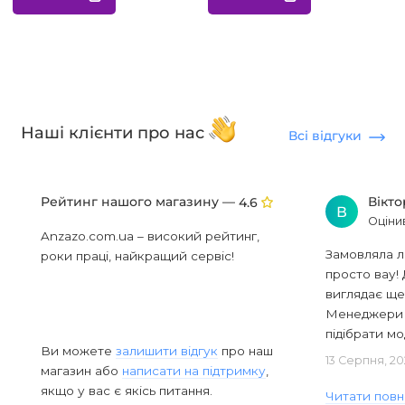
Наші клієнти про нас
Всі відгуки
Рейтинг нашого магазину —
Вікт
4.6
В
Оціни
Anzazo.com.ua – високий рейтинг,
Замовляла л
роки праці, найкращий сервіс!
просто вау! 
виглядає ще
Менеджери в
підібрати мод
Ви можете
залишити відгук
про наш
13 Серпня, 20
магазин або
написати на підтримку
,
якщо у вас є якісь питання.
Читати повн