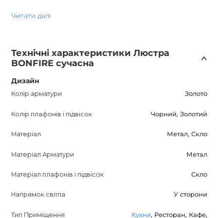
BONFIRE - це не лише джерело світла, але й модний
Читати далі
елемент декору. Стильна арматура та прозорі скляні
плафони надають люстрі особливу привабливість.
Патрон E14 дозволяє легко замінювати лампочки.
Технічні характеристики Люстра
BONFIRE сучасна
Ціна вказана за 7-лампову версію, але у нас є і інші
моделі. Щоб дізнатися деталі про інші варіанти,
Дизайн
зверніться до наших менеджерів. Придбавши
Колір арматури
Золото
дизайнерську люстру BONFIRE, ви отримуєте чудове
Колір плафонів і підвісок
Чорний, Золотий
освітлення та гарантоване задоволення своїх потреб у
стилі та якості.
Матеріал
Метал, Скло
Матеріал Арматури
Метал
Матеріал плафонів і підвісок
Скло
Напрямок світла
У сторони
Тип Приміщення
Кухня
, Ресторан, Кафе,