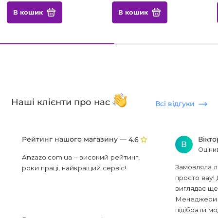
В кошик
В кошик
Наші клієнти про нас
Всі відгуки
Рейтинг нашого магазину —
Вікт
4.6
В
Оціни
Anzazo.com.ua – високий рейтинг,
Замовляла л
роки праці, найкращий сервіс!
просто вау! 
виглядає ще
Менеджери в
підібрати мод