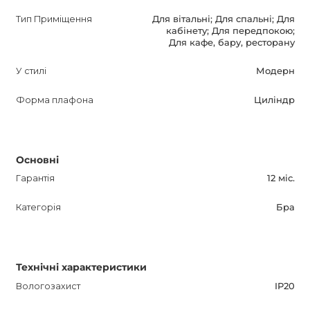
Тип Приміщення
Для вітальні; Для спальні; Для
кабінету; Для передпокою;
Для кафе, бару, ресторану
У стилі
Модерн
Форма плафона
Циліндр
Основні
Гарантія
12 міс.
Категорія
Бра
Технічні характеристики
Вологозахист
IP20