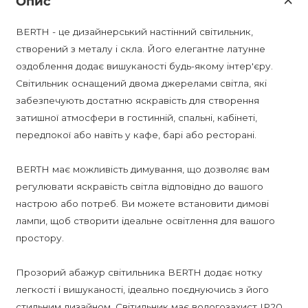
Опис
BERTH - це дизайнерський настінний світильник,
створений з металу і скла. Його елегантне латунне
оздоблення додає вишуканості будь-якому інтер'єру.
Світильник оснащений двома джерелами світла, які
забезпечують достатню яскравість для створення
затишної атмосфери в гостинній, спальні, кабінеті,
передпокої або навіть у кафе, барі або ресторані.
BERTH має можливість димування, що дозволяє вам
регулювати яскравість світла відповідно до вашого
настрою або потреб. Ви можете встановити димові
лампи, щоб створити ідеальне освітлення для вашого
простору.
Прозорий абажур світильника BERTH додає нотку
легкості і вишуканості, ідеально поєднуючись з його
стильним дизайном. Світильник має вологозахист IP20,