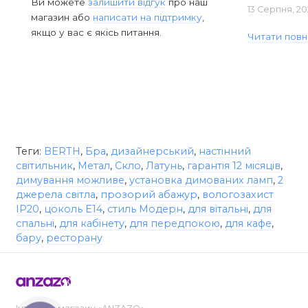
Ви можете
залишити відгук
про наш
13 Серпня, 20
магазин або
написати на підтримку
,
якщо у вас є якісь питання.
Читати повн
Теги:
BERTH
,
Бра
,
дизайнерський
,
настінний
світильник
,
Метал
,
Скло
,
Латунь
,
гарантія 12 місяців
,
димування можливе
,
установка димованих ламп
,
2
джерела світла
,
прозорий абажур
,
вологозахист
IP20
,
цоколь E14
,
стиль Модерн
,
для вітальні
,
для
спальні
,
для кабінету
,
для передпокою
,
для кафе
,
бару
,
ресторану