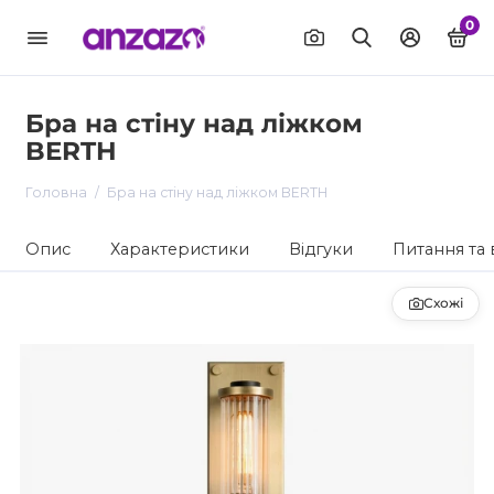
0
Бра на стіну над ліжком
BERTH
Головна
Бра на стіну над ліжком BERTH
Опис
Характеристики
Відгуки
Питання та 
Схожі