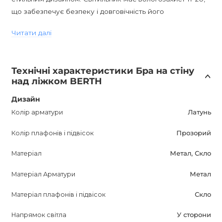
що забезпечує безпеку і довговічність його
використання.
Читати далі
BERTH з цоколем E14 чудово вписується в сучасний
стиль інтер'єру. Його мінімалістичний дизайн дозволяє
Технічні характеристики Бра на стіну
світильнику стати не лише джерелом світла, але й
над ліжком BERTH
вишуканим елементом декору.
Дизайн
Цей настінний світильник BERTH - ідеальний вибір для
Колір арматури
Латунь
тих, хто цінує якість, стиль і функціональність. З його
Колір плафонів і підвісок
Прозорий
допомогою ви зможете створити атмосферу комфорту і
затишку в будь-якому приміщенні, чи то гостьова,
Матеріал
Метал, Скло
спальня, кабінет, передпокій або навіть кафе, бар або
ресторан.
Матеріал Арматури
Метал
Матеріал плафонів і підвісок
Скло
Напрямок світла
У сторони