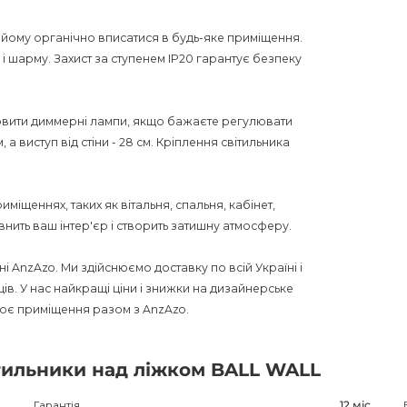
є йому органічно вписатися в будь-яке приміщення.
 і шарму. Захист за ступенем IP20 гарантує безпеку
новити диммерні лампи, якщо бажаєте регулювати
а виступ від стіни - 28 см. Кріплення світильника
міщеннях, таких як вітальня, спальня, кабінет,
нить ваш інтер'єр і створить затишну атмосферу.
 AnzAzo. Ми здійснюємо доставку по всій Україні і
ів. У нас найкращі ціни і знижки на дизайнерське
воє приміщення разом з AnzAzo.
ітильники над ліжком BALL WALL
Гарантія
12 міс.