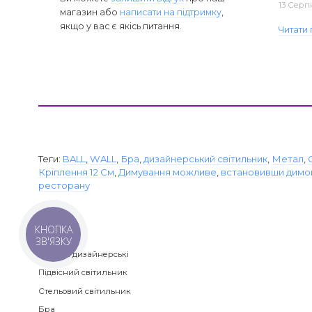
13 Серп
магазин або
написати на підтримку
,
якщо у вас є якісь питання.
Читати 
Теги:
BALL
,
WALL
,
Бра
,
дизайнерський світильник
,
Метал
,
Кріплення 12 См
,
Димування можливе
,
встановивши димо
ресторану
КНОПКА
Категорії
ЗВ'ЯЗКУ
Люстри дизайнерські
Підвісний світильник
Стельовий світильник
Бра