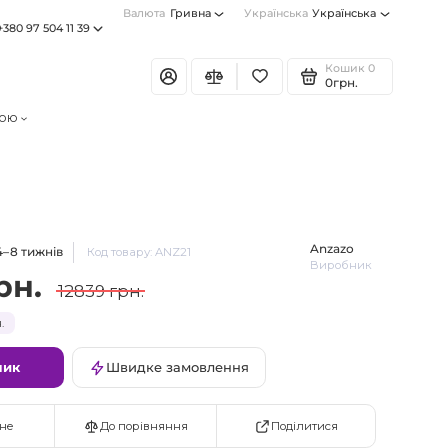
Валюта
Гривна
Українська
Українська
+380 97 504 11 39
Кошик
0
0грн.
тою
Anzazo
4–8 тижнів
Код товару: ANZ21
Виробник
рн.
12839 грн.
.
шик
Швидке замовлення
Поділитися
не
До порівняння