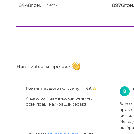
8448грн.
8976грн
11314грн.
Наші клієнти про нас
Рейтинг нашого магазину —
4.6
В
Anzazo.com.ua – високий рейтинг,
Замовля
роки праці, найкращий сервіс!
просто 
вигляд
Менедж
підібра
Ви можете
залишити відгук
про наш