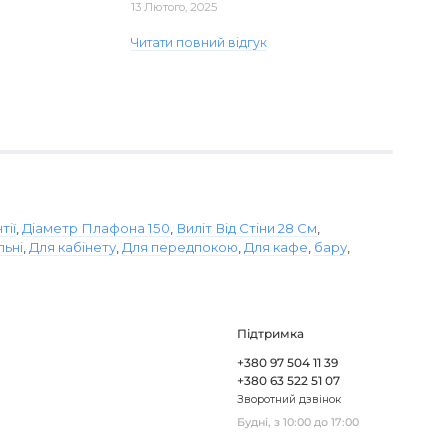
13 Лютого, 2025
виявився пошкодженим, але магаз..
Читати повний відгук
тії
,
Діаметр Плафона 150
,
Виліт Від Стіни 28 См
,
льні
,
Для кабінету
,
Для передпокою
,
Для кафе
,
бару
,
Підтримка
+380 97 504 11 39
+380 63 522 51 07
Зворотний дзвінок
Будні, з 10:00 до 17:00