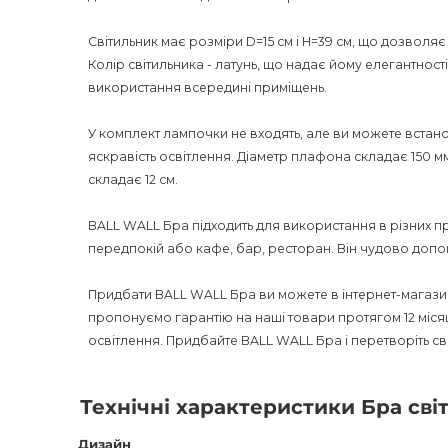
Світильник має розміри D=15 см і H=39 см, що дозволя
Колір світильника - латунь, що надає йому елегантності
використання всередині приміщень.
У комплект лампочки не входять, але ви можете вста
яскравість освітлення. Діаметр плафона складає 150 мм, 
складає 12 см.
BALL WALL Бра підходить для використання в різних при
передпокій або кафе, бар, ресторан. Він чудово допов
Придбати BALL WALL Бра ви можете в інтернет-магазині
пропонуємо гарантію на наші товари протягом 12 місяц
освітлення. Придбайте BALL WALL Бра і перетворіть с
Технічні характеристики Бра св
Дизайн