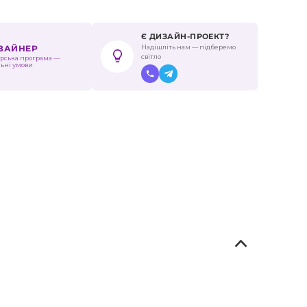
Є ДИЗАЙН-ПРОЕКТ?
Надішліть нам — підберемо
ИЗАЙНЕР
світло
рська програма —
льні умови