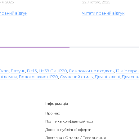
ня, 2025
22 Лютого, 2025
повний відгук
Читати повний відгук
Скло
,
Латунь
,
D=15
,
H=39 См
,
IP20
,
Лампочки не входять
,
12 міс гаран
ві лампи
,
Вологозахист IP20
,
Сучасний стиль
,
Для вітальні
,
Для спа
Інформація
Про нас
Політика конфіденційності
Договір публічної оферти
Доставка / Оплата / Повернення