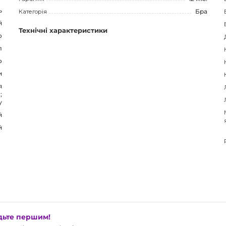
ь
Категорія
Бра
й
Технічні характеристики
о
л
о
и
я
;
у
й
й
удьте першим!