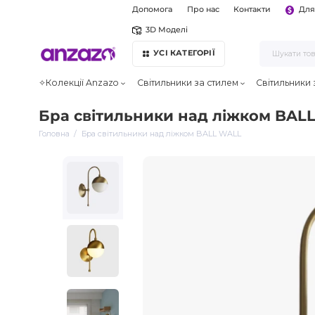
Допомога
Про нас
Контакти
Для
3D Моделі
УСІ КАТЕГОРІЇ
✧Колекції Anzazo
Світильники за стилем
Світильники
Бра світильники над ліжком BAL
Головна
Бра світильники над ліжком BALL WALL