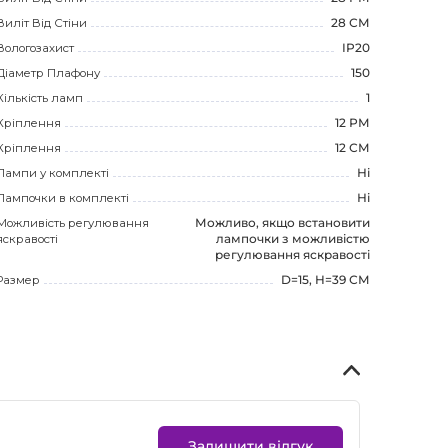
Виліт Від Стіни
28 СМ
Вологозахист
IP20
Діаметр Плафону
150
Кількість ламп
1
Кріплення
12 РМ
Кріплення
12 СМ
Лампи у комплекті
Ні
Лампочки в комплекті
Ні
Можливість регулювання
Можливо, якщо встановити
яскравості
лампочки з можливістю
регулювання яскравості
Размер
D=15, H=39 СМ
Залишити відгук