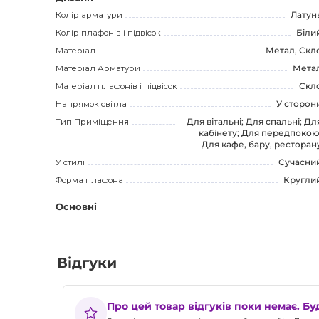
Колір арматури
Латун
Колір плафонів і підвісок
Біли
Матеріал
Метал, Скл
Матеріал Арматури
Мета
Матеріал плафонів і підвісок
Скл
Напрямок світла
У сторон
Тип Приміщення
Для вітальні; Для спальні; Дл
кабінету; Для передпокою
Для кафе, бару, ресторан
У стилі
Сучасни
Форма плафона
Кругли
Основні
Відгуки
Про цей товар відгуків поки немає. Б