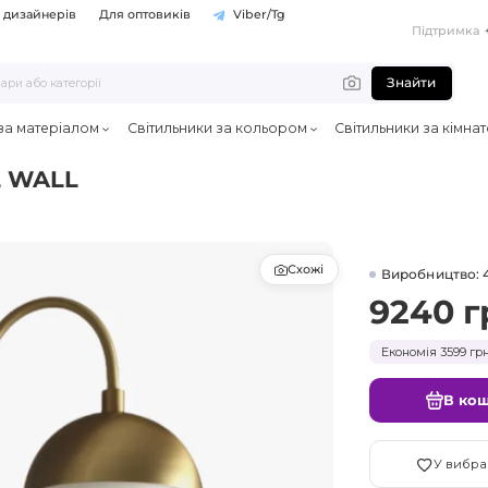
 дизайнерів
Для оптовиків
Viber/Tg
Підтримка
Знайти
 за матеріалом
Світильники за кольором
Світильники за кімна
L WALL
Схожі
Виробництво: 
9240 г
Економія 3599 грн
В ко
У вибра