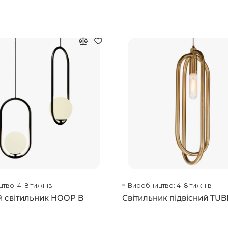
тво: 4–8 тижнів
Виробництво: 4–8 тижнів
й світильник HOOP B
Світильник підвісний TUB