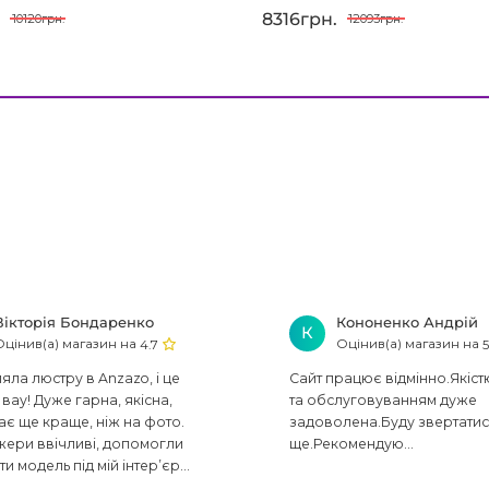
.
8316грн.
10120грн.
12093грн.
Вікторія Бондаренко
Кононенко Андрій
К
Оцінив(а) магазин на
Оцінив(а) магазин на
4.7
5
ла люстру в Anzazo, і це
Сайт працює відмінно.Якіст
вау! Дуже гарна, якісна,
та обслуговуванням дуже
ає ще краще, ніж на фото.
задоволена.Буду звертати
ери ввічливі, допомогли
ще.Рекомендую...
ти модель під мій інтер’єр...