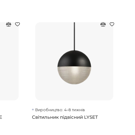
Виробництво: 4–8 тижнів
Ви
E
Світильник підвісний LYSET
Люс
Rin