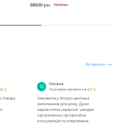
8868грн.
103
13233грн.
Всі відгуки
Оксана
О
Оцінив(а) магазин на
.0
4.7
ю товару
Замовила у Anzazo декілька
світильників для дому. Дуже
ся
задоволена сервісом: швидке
оформлення, професійна
консультація та оперативна
доставка. Один з плафонів, на жаль,