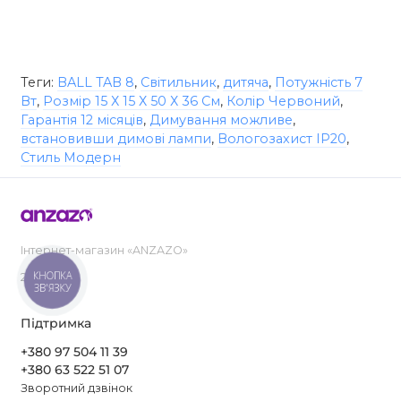
Теги:
BALL TAB 8
,
Світильник
,
дитяча
,
Потужність 7
Вт
,
Розмір 15 Х 15 Х 50 Х 36 См
,
Колір Червоний
,
Гарантія 12 місяців
,
Димування можливе
,
встановивши димові лампи
,
Вологозахист IP20
,
Стиль Модерн
Інтернет-магазин «ANZAZO»
КНОПКА
2019-2026
ЗВ'ЯЗКУ
Підтримка
+380 97 504 11 39
+380 63 522 51 07
Зворотний дзвінок