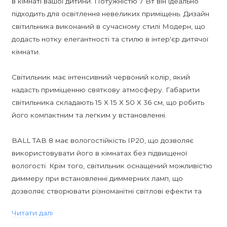
в кімнаті вашої дитини. Потужністю 7 Вт він ідеально
підходить для освітлення невеликих приміщень. Дизайн
світильника виконаний в сучасному стилі Модерн, що
додасть нотку елегантності та стилю в інтер'єр дитячої
кімнати.
Світильник має інтенсивний червоний колір, який
надасть приміщенню святкову атмосферу. Габарити
світильника складають 15 Х 15 Х 50 Х 36 см, що робить
його компактним та легким у встановленні.
BALL TAB 8 має вологостійкість IP20, що дозволяє
використовувати його в кімнатах без підвищеної
вологості. Крім того, світильник оснащений можливістю
диммеру при встановленні диммерних ламп, що
дозволяє створювати різноманітні світлові ефекти та
настрій в кімнаті.
Читати далі