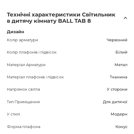
Гарантія на BALL TAB 8 становить 12 місяців, що гарантує
якість та надійність даного світильника. Якщо ви шукаєте
Технічні характеристики Світильник
оригінальне та красиве освітлення для дитячої кімнати,
в дитячу кімнату BALL TAB 8
то BALL TAB 8 - відмінний вибір. Не пропустіть
можливість придбати цей світильник за найкращою
Дизайн
ціною в інтернет-магазині AnzAzo. Доставка по всій
Колір арматури
Червоний
Україні.
Колір плафонів і підвісок
Білий
Матеріал Арматури
Метал
Матеріал плафонів і підвісок
Тканина
Напрямок світла
У сторони
Тип Приміщення
Для дитячої
У стилі
Модерн
Форма плафона
Конус