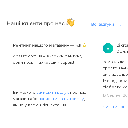
Наші клієнти про нас
Всі відгуки
Рейтинг нашого магазину —
Вікт
4.6
В
Оціни
Anzazo.com.ua – високий рейтинг,
Замовляла л
роки праці, найкращий сервіс!
просто вау! 
виглядає ще
Менеджери в
підібрати мод
Ви можете
залишити відгук
про наш
13 Серпня, 20
магазин або
написати на підтримку
,
якщо у вас є якісь питання.
Читати повн