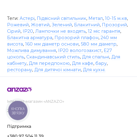
Теги:
Астері
,
Підвісний світильник
,
Метал
,
10-15 м.кв
,
Рожевий
,
Жовтий
,
Зелений
,
Блакитний
,
Прозорий
,
Сірий
,
IP20
,
Лампочки не входять
,
12 міс гарантія
,
Блакитна арматура
,
Прозорий плафон
,
240 мм
висота
,
160 мм діаметр основи
,
580 мм діаметр
,
Можлива димування
,
IP20 вологозахист
,
E27
цоколь
,
Скандинавський стиль
,
Для спальні
,
Для
кабінету
,
Для передпокою
,
Для кафе
,
бару
,
ресторану
,
Для дитячої кімнати
,
Для кухні.
Інтернет-магазин «ANZAZO»
КНОПКА
2019-2026
ЗВ'ЯЗКУ
Підтримка
+380 97 504 11 39