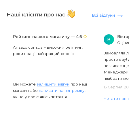
Наші клієнти про нас
Всі відгуки
Рейтинг нашого магазину —
Вікт
4.6
В
Оціни
Anzazo.com.ua – високий рейтинг,
Замовляла л
роки праці, найкращий сервіс!
просто вау! 
виглядає ще
Менеджери в
підібрати мод
Ви можете
залишити відгук
про наш
13 Серпня, 20
магазин або
написати на підтримку
,
якщо у вас є якісь питання.
Читати повн