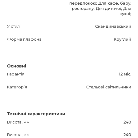
передпокою; Для кафе, бару,
ресторану; Для дитячої; Для
Вибираючи світильники від Anzazo, ви робите
кухні;
правильний вибір, адже наша компанія пропонує
У стилі
Скандинавський
широкий асортимент освітлення різних стилів, форм і
кольорів. Не пропустіть можливість надати яскравість
Форма плафона
Круглий
вашому проекту за допомогою ASTERI.
Основні
Гарантія
12 міс.
Категорія
Стельові світильники
Технічні характеристики
Висота, мм
240
Висота, мм
240