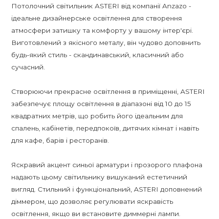
Потолочний світильник ASTERI від компанії Anzazo -
ідеальне дизайнерське освітлення для створення
атмосфери затишку та комфорту у вашому інтер'єрі.
Виготовлений з якісного металу, він чудово доповнить
будь-який стиль - скандинавський, класичний або
сучасний.
Створюючи прекрасне освітлення в приміщенні, ASTERI
забезпечує площу освітлення в діапазоні від 10 до 15
квадратних метрів, що робить його ідеальним для
спалень, кабінетів, передпокоїв, дитячих кімнат і навіть
для кафе, барів і ресторанів.
Яскравий акцент синьої арматури і прозорого плафона
надають цьому світильнику вишуканий естетичний
вигляд. Стильний і функціональний, ASTERI доповнений
діммером, що дозволяє регулювати яскравість
освітлення, якщо ви встановите диммерні лампи.