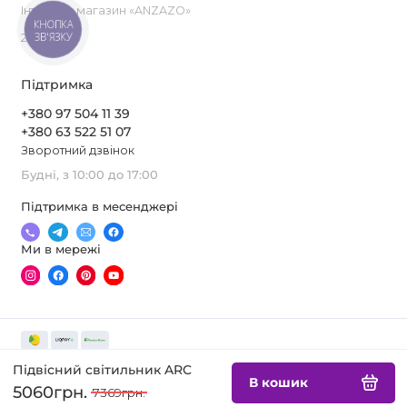
Інтернет-магазин «ANZAZO»
КНОПКА
ЗВ'ЯЗКУ
2019-2026
Підтримка
+380 97 504 11 39
+380 63 522 51 07
Зворотний дзвінок
Будні, з 10:00 до 17:00
Підтримка в месенджері
Ми в мережі
Підвісний світильник ARC
В кошик
5060грн.
7369грн.