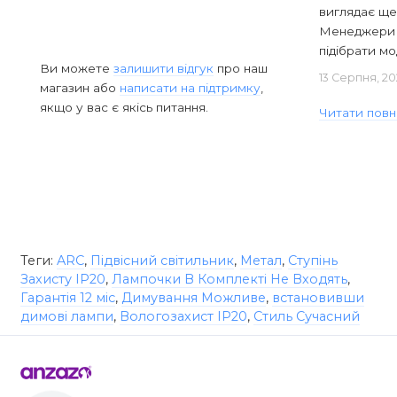
виглядає ще
Менеджери в
підібрати мод
Ви можете
залишити відгук
про наш
13 Серпня, 20
магазин або
написати на підтримку
,
якщо у вас є якісь питання.
Читати повн
Теги:
ARC
,
Підвісний світильник
,
Метал
,
Ступінь
Захисту IP20
,
Лампочки В Комплекті Не Входять
,
Гарантія 12 міс
,
Димування Можливе
,
встановивши
димові лампи
,
Вологозахист IP20
,
Стиль Сучасний