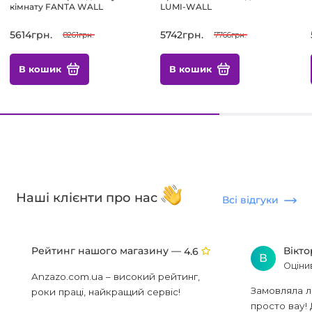
кімнату FANTA WALL
LUMI-WALL
5614грн.
5742грн.
8261грн.
7766грн.
В кошик
В кошик
Наші клієнти про нас
Всі відгуки
Рейтинг нашого магазину —
Вікт
4.6
В
Оціни
Anzazo.com.ua – високий рейтинг,
Замовляла л
роки праці, найкращий сервіс!
просто вау! 