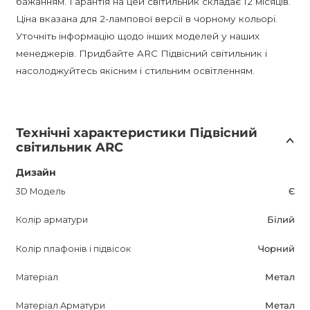
бажанням. Гарантія на цей світильник складає 12 місяців.
Ціна вказана для 2-лампової версії в чорному кольорі.
Уточніть інформацію щодо інших моделей у наших
менеджерів. Придбайте ARC Підвісний світильник і
насолоджуйтесь якісним і стильним освітленням.
Технічні характеристики Підвісний
світильник ARC
Дизайн
3D Модель
Є
Колір арматури
Білий
Колір плафонів і підвісок
Чорний
Матеріал
Метал
Матеріал Арматури
Метал