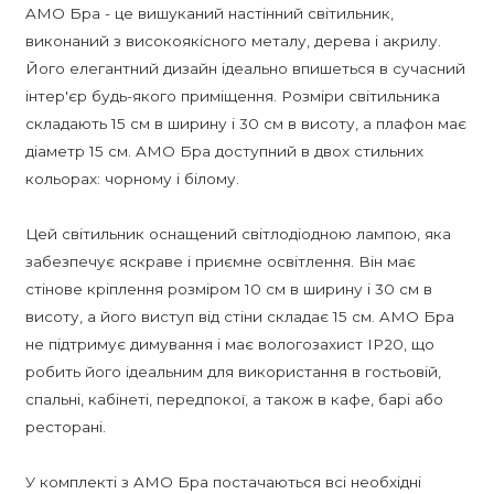
AMO Бра - це вишуканий настінний світильник,
виконаний з високоякісного металу, дерева і акрилу.
Його елегантний дизайн ідеально впишеться в сучасний
інтер'єр будь-якого приміщення. Розміри світильника
складають 15 см в ширину і 30 см в висоту, а плафон має
діаметр 15 см. AMO Бра доступний в двох стильних
кольорах: чорному і білому.
Цей світильник оснащений світлодіодною лампою, яка
забезпечує яскраве і приємне освітлення. Він має
стінове кріплення розміром 10 см в ширину і 30 см в
висоту, а його виступ від стіни складає 15 см. AMO Бра
не підтримує димування і має вологозахист IP20, що
робить його ідеальним для використання в гостьовій,
спальні, кабінеті, передпокої, а також в кафе, барі або
ресторані.
У комплекті з AMO Бра постачаються всі необхідні