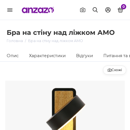
0
Бра на стіну над ліжком AMO
Головна
Бра на стіну над ліжком AMO
Опис
Характеристики
Відгуки
Питання та 
Схожі