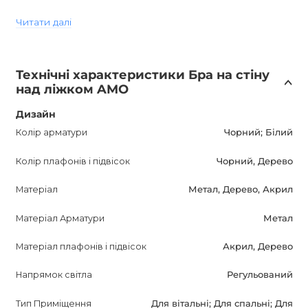
лампи. Гарантійний термін на цей світильник складає 12
Читати далі
місяців. AMO Бра представляє собою ідеальне
поєднання функціональності, естетики і надійності.
Купити цей дизайнерський настінний світильник можна
Технічні характеристики Бра на стіну
в Україні тільки в інтернет-магазині AnzAzo. Ми
над ліжком AMO
пропонуємо доставку по всій країні, гарантію на
продукцію, а також найвигідніші ціни і знижки.
Дизайн
Придбайте AMO Бра і створіть затишну атмосферу в
Колір арматури
Чорний; Білий
своєму домі або офісі!
Колір плафонів і підвісок
Чорний, Дерево
Матеріал
Метал, Дерево, Акрил
Матеріал Арматури
Метал
Матеріал плафонів і підвісок
Акрил, Дерево
Напрямок світла
Регульований
Тип Приміщення
Для вітальні; Для спальні; Для