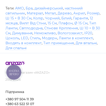
Теги:
AMO
,
Бра
,
дизайнерський
,
настінний
світильник
,
Матеріал
,
Метал
,
Дерево
,
Акрил
,
Розмір
,
Ш 15 × В 30 См
,
Колір
,
Чорний
,
Білий
,
Гарантія
,
12
місяців
,
Виліт Від Стіни
,
15 См
,
Плафон
,
Ø 15 См
,
Тип
Лампи
,
Світлодіодна
,
Стінове Кріплення
,
Ш 10 × В 30
См
,
Димування
,
Неможливо
,
Вологозахист
,
IP20
,
Цоколь
,
LED
,
Стиль
,
Модерн
,
Лампи в комплекті
,
Входять в комплект
,
Тип приміщення
,
Для вітальні
,
Для спальні
КНОПКА
Інтернет-магазин «ANZAZO»
ЗВ'ЯЗКУ
2019-2026
Підтримка
+380 97 504 11 39
+380 63 522 51 07