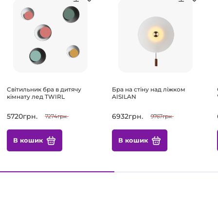
Світильник бра в дитячу
Бра на стіну над ліжком
кімнату лед TWIRL
AISILAN
5720грн.
6932грн.
7274грн.
9767грн.
В кошик
В кошик