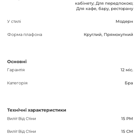
кабінету; Для передпокою;
Для кафе, бару, ресторану
У стилі
Модерн
Форма плафона
Круглий, Прямокутний
Основні
Гарантія
12 міс.
Категорія
Бра
Технічні характеристики
Виліт Від Стіни
15 РМ
Виліт Від Стіни
15 СМ