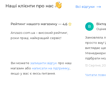
Наші клієнти про нас
Всі відгуки
Рейтинг нашого магазину —
Вікт
4.6
В
Оціни
Anzazo.com.ua – високий рейтинг,
Замовляла л
роки праці, найкращий сервіс!
просто вау! 
виглядає ще
Менеджери в
підібрати мод
Ви можете
залишити відгук
про наш
13 Серпня, 20
магазин або
написати на підтримку
,
якщо у вас є якісь питання.
Читати повн