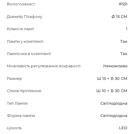
Вологозахист
IP20
Діаметр Плафону
Ø 15 СМ
Кількість ламп
1
Лампи у комплекті
Так
Лампочки в комплекті
Так
Можливість регулювання яскравості
Неможливо
Размер
Ш 15 × В 30 СМ
Стінне Кріплення
Ш 10 × В 30 СМ
Тип Лампи
Світлодіодна
Форма лампи
Світлодіодна
Цоколь
LED