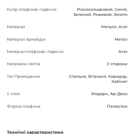
Колір плафонів і підвісок
Різнокольоровий, Синій,
Не пропустіть можливість придбати цю унікальну
Зелений, Рожевий, Золото
дизайнерську люстру AGATE 7 та створити неповторну
атмосферу у своєму домі!
Матеріал
Металл, Агат
Матеріал Арматури
Метал
Матеріал плафонів і підвісок
Агат
Напрямок світла
У сторони
Тип Приміщення
Спальня, Вітальня, Коридор,
Кабінет
У стилі
Модерн, Ар-Деко
Форма плафона
Пелюстки
Технічні характеристики