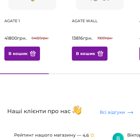
AGATE 1
AGATE WALL
41800грн.
13816грн.
54025грн.
19831грн.
В кошик
В кошик
Наші клієнти про нас
Всі відгуки
Рейтинг нашого магазину —
Вікт
4.6
В