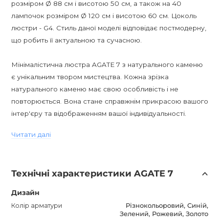
розміром Ø 88 см і висотою 50 см, а також на 40
лампочок розміром Ø 120 см і висотою 60 см. Цоколь
люстри - G4. Стиль даної моделі відповідає постмодерну,
що робить її актуальною та сучасною.
Мінімалістична люстра AGATE 7 з натурального каменю
є унікальним твором мистецтва. Кожна зрізка
натурального каменю має свою особливість і не
повторюється. Вона стане справжнім прикрасою вашого
інтер'єру та відображенням вашої індивідуальності.
Читати далі
Ціна вказана за версію на 20 лампочок зі зрізками
каменів різних кольорів. Якщо у вас є питання або вам
потрібна додаткова інформація, наші менеджери завжди
Технічні характеристики AGATE 7
готові допомогти вам. AGATE 7 також може бути
використана спільно з БРА цієї ж серії, щоб створити
Дизайн
повний та гармонійний образ освітлення у вашому
Колір арматури
Різнокольоровий, Синій,
інтер'єрі.
Зелений, Рожевий, Золото