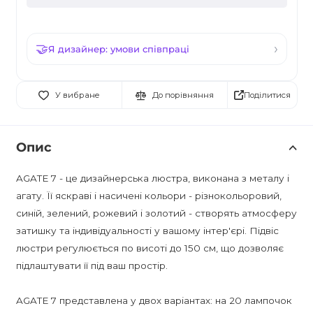
Я дизайнер: умови співпраці
Поділитися
У вибране
До порівняння
Опис
AGATE 7 - це дизайнерська люстра, виконана з металу і
агату. Її яскраві і насичені кольори - різнокольоровий,
синій, зелений, рожевий і золотий - створять атмосферу
затишку та індивідуальності у вашому інтер'єрі. Підвіс
люстри регулюється по висоті до 150 см, що дозволяє
підлаштувати її під ваш простір.
AGATE 7 представлена у двох варіантах: на 20 лампочок