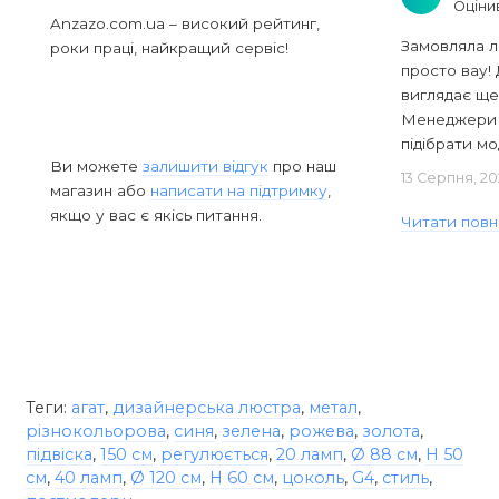
Оціни
Anzazo.com.ua – високий рейтинг,
Замовляла л
роки праці, найкращий сервіс!
просто вау! 
виглядає ще
Менеджери в
підібрати мод
Ви можете
залишити відгук
про наш
13 Серпня, 20
магазин або
написати на підтримку
,
якщо у вас є якісь питання.
Читати повн
Теги:
агат
,
дизайнерська люстра
,
метал
,
різнокольорова
,
синя
,
зелена
,
рожева
,
золота
,
підвіска
,
150 см
,
регулюється
,
20 ламп
,
Ø 88 см
,
H 50
см
,
40 ламп
,
Ø 120 см
,
H 60 см
,
цоколь
,
G4
,
стиль
,