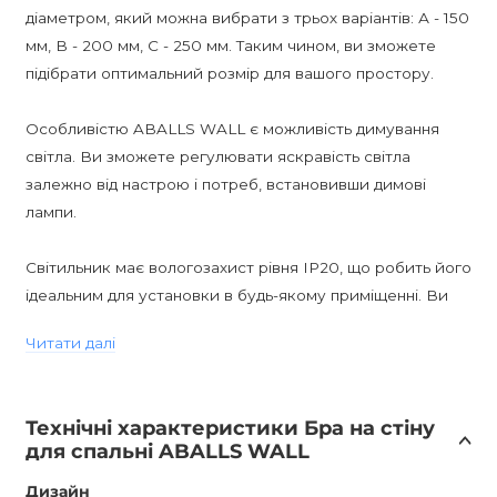
діаметром, який можна вибрати з трьох варіантів: А - 150
мм, B - 200 мм, C - 250 мм. Таким чином, ви зможете
підібрати оптимальний розмір для вашого простору.
Особливістю ABALLS WALL є можливість димування
світла. Ви зможете регулювати яскравість світла
залежно від настрою і потреб, встановивши димові
лампи.
Світильник має вологозахист рівня IP20, що робить його
ідеальним для установки в будь-якому приміщенні. Ви
зможете насолоджуватися його красивим і м'яким
Читати далі
світлом у вітальнях, спальнях, кабінетах, передпокоях, а
також у кафе, барах і ресторанах.
Технічні характеристики Бра на стіну
Цоколь світильника - E27, що дозволяє вибрати
для спальні ABALLS WALL
оптимальну лампу, яка доповнить стиль вашого інтер'єру
і створить потрібну атмосферу.
Дизайн