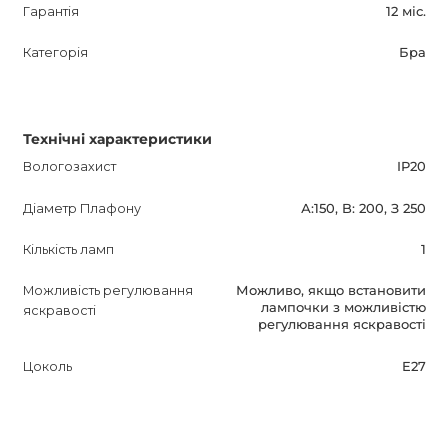
Гарантія
12 міс.
Категорія
Бра
Технічні характеристики
Вологозахист
IP20
Діаметр Плафону
А:150, B: 200, З 250
Кількість ламп
1
Можливість регулювання
Можливо, якщо встановити
лампочки з можливістю
яскравості
регулювання яскравості
Цоколь
E27