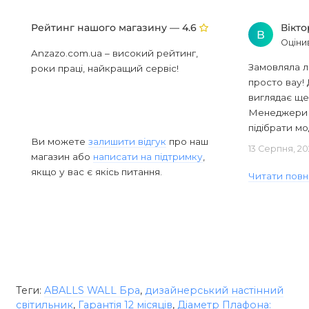
Рейтинг нашого магазину —
Вікт
4.6
В
Оціни
Anzazo.com.ua – високий рейтинг,
Замовляла л
роки праці, найкращий сервіс!
просто вау! 
виглядає ще
Менеджери в
підібрати мод
Ви можете
залишити відгук
про наш
13 Серпня, 20
магазин або
написати на підтримку
,
якщо у вас є якісь питання.
Читати повн
Теги:
ABALLS WALL Бра
,
дизайнерський настінний
світильник
,
Гарантія 12 місяців
,
Діаметр Плафона: