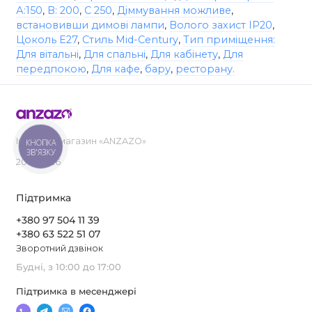
А:150
,
B: 200
,
С 250
,
Діммування можливе
,
встановивши димові лампи
,
Волого захист IP20
,
Цоколь E27
,
Стиль Mid-Century
,
Тип приміщення:
Для вітальні
,
Для спальні
,
Для кабінету
,
Для
передпокою
,
Для кафе
,
бару
,
ресторану.
Інтернет-магазин «ANZAZO»
КНОПКА
ЗВ'ЯЗКУ
2019-2026
Підтримка
+380 97 504 11 39
+380 63 522 51 07
Зворотний дзвінок
Будні, з 10:00 до 17:00
Підтримка в месенджері