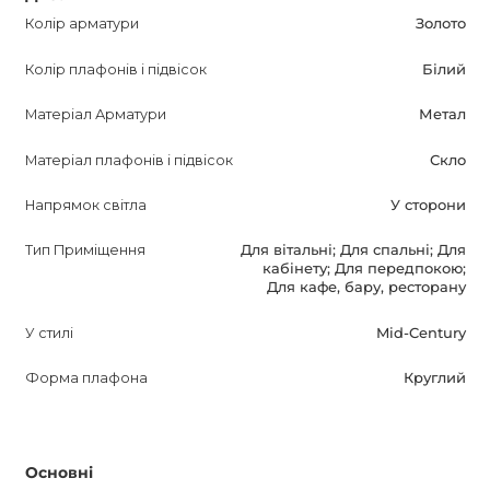
Колір арматури
Золото
ABALLS WALL виконаний в стилі Mid-Century, який
Колір плафонів і підвісок
Білий
поєднує в собі нотки ретро і сучасності. Він стане
прекрасним акцентом і доповненням до вашого дизайну.
Матеріал Арматури
Метал
Дозвольте ABALLS WALL стати яскравим і
Матеріал плафонів і підвісок
Скло
функціональним елементом вашого інтер'єру,
Напрямок світла
У сторони
створюючим затишну атмосферу і привертаючим
погляди своїм стильним дизайном. Гарантія на цей
Тип Приміщення
Для вітальні; Для спальні; Для
світильник складає 12 місяців.
кабінету; Для передпокою;
Для кафе, бару, ресторану
У стилі
Mid-Century
Форма плафона
Круглий
Основні