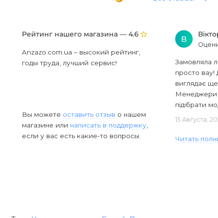
Рейтинг нашего магазина —
Вікт
4.6
В
Оцени
Anzazo.com.ua – высокий рейтинг,
Замовляла л
годы труда, лучший сервис!
просто вау! 
виглядає ще
Менеджери в
підібрати мод
Вы можете
оставить отзыв
о нашем
13 Августа, 2
магазине или
написать в поддержку
,
если у вас есть какие-то вопросы.
Читать полн