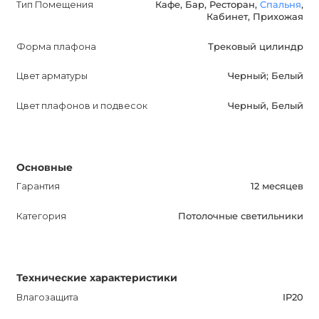
Тип Помещения
Кафе, Бар, Ресторан,
Спальня
,
Кабинет, Прихожая
Приобретая потолочный светильник TINY B, вы
получаете качественное и функциональное освещение,
Форма плафона
Трековый цилиндр
которое преобразит ваше пространство и добавит в
него стиль. Не упустите возможность ознакомиться с
Цвет арматуры
Черный; Белый
этим потрясающим продуктом и улучшить вашу жизнь.
Цвет плафонов и подвесок
Черный, Белый
Основные
Гарантия
12 месяцев
Категория
Потолочные светильники
Технические характеристики
Влагозащита
IP20