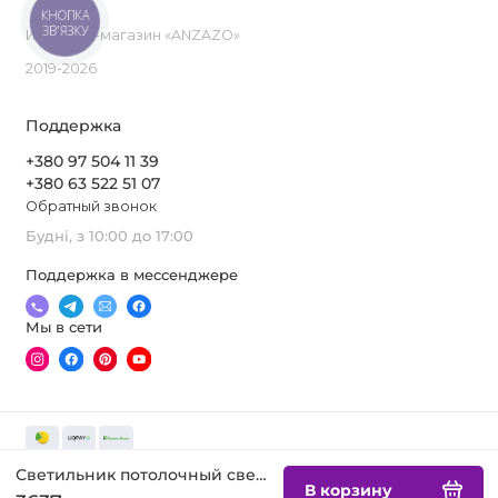
КНОПКА
ЗВ'ЯЗКУ
Интернет-магазин «ANZAZO»
2019-2026
Поддержка
+380 97 504 11 39
+380 63 522 51 07
Обратный звонок
Будні, з 10:00 до 17:00
Поддержка в мессенджере
Мы в сети
Светильник потолочный светодиодный LED TINY B
В корзину