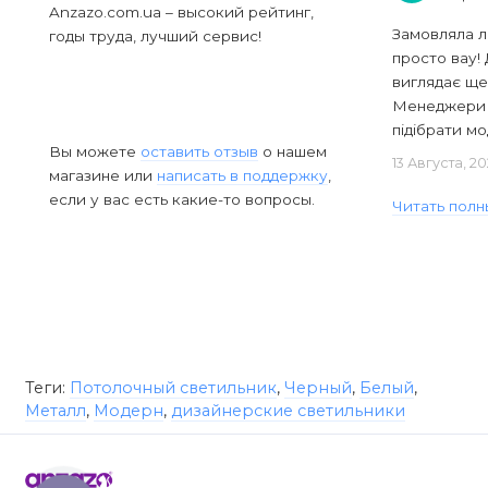
Anzazo.com.ua – высокий рейтинг,
Замовляла л
годы труда, лучший сервис!
просто вау! 
виглядає ще
Менеджери в
підібрати мод
Вы можете
оставить отзыв
о нашем
13 Августа, 2
магазине или
написать в поддержку
,
если у вас есть какие-то вопросы.
Читать полн
Теги:
Потолочный светильник
,
Черный
,
Белый
,
Металл
,
Модерн
,
дизайнерские светильники