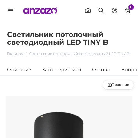
0
Светильник потолочный
светодиодный LED TINY B
Главная
Светильник потолочный светодиодный LED TINY B
Описание
Характеристики
Отзывы
Вопрос
Похожие