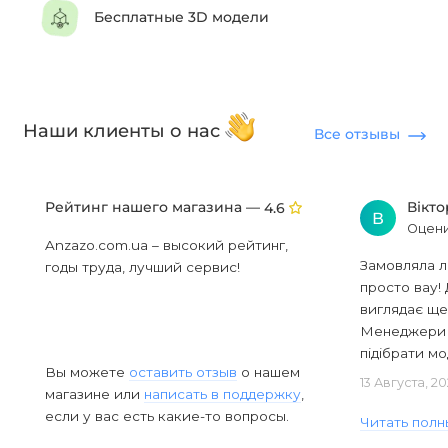
Бесплатные 3D модели
Наши клиенты о нас
Все отзывы
Рейтинг нашего магазина —
Вікт
4.6
В
Оцени
Anzazo.com.ua – высокий рейтинг,
Замовляла л
годы труда, лучший сервис!
просто вау! 
виглядає ще
Менеджери в
підібрати мод
Вы можете
оставить отзыв
о нашем
13 Августа, 2
магазине или
написать в поддержку
,
если у вас есть какие-то вопросы.
Читать полн