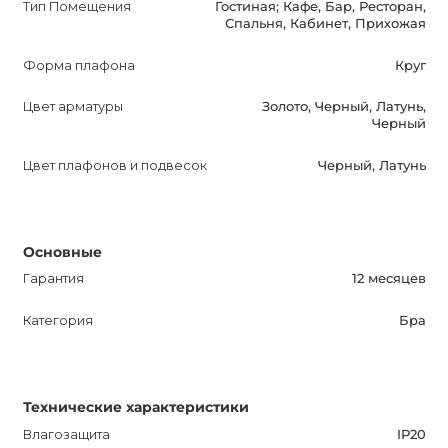
Тип Помещения
Гостиная; Кафе, Бар, Ресторан,
Спальня, Кабинет, Прихожая
TINT Бра - превосходный выбор для тех, кто ценит
стиль, качество и функциональность. Улучшите свою
Форма плафона
Круг
жизнь с помощью этого элегантного светильника,
который создаст уникальную атмосферу в вашем
Цвет арматуры
Золото, Черный, Латунь,
Черный
интерьере. Приобретайте TINT Бра прямо сейчас и
наслаждайтесь прекрасным освещением в вашем
Цвет плафонов и подвесок
Черный, Латунь
помещении!
Основные
Гарантия
12 месяцев
Категория
Бра
Технические характеристики
Влагозащита
IP20