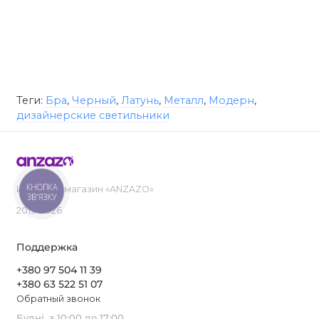
Теги:
Бра
,
Черный
,
Латунь
,
Металл
,
Модерн
,
дизайнерские светильники
КНОПКА
Интернет-магазин «ANZAZO»
ЗВ'ЯЗКУ
2019-2026
Поддержка
+380 97 504 11 39
+380 63 522 51 07
Обратный звонок
Будні, з 10:00 до 17:00