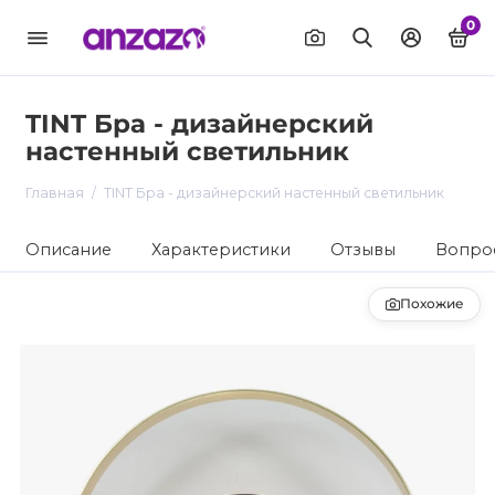
0
TINT Бра - дизайнерский
настенный светильник
Главная
TINT Бра - дизайнерский настенный светильник
Описание
Характеристики
Отзывы
Вопрос
Похожие