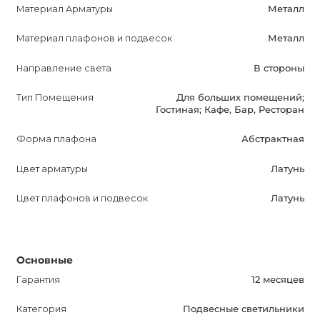
Материал Арматуры
Металл
комфортное освещение, но и станет украшением
вашего интерьера. Он добавит шик и роскошь в вашу
Материал плафонов и подвесок
Металл
жизнь, создавая уютную и элегантную обстановку.
Направление света
В стороны
Приобретая GOLD SUSPENSION PENDANT LAMP
Тип Помещения
Для больших помещений;
GOLD, вы получаете не только высокое качество и
Гостиная; Кафе, Бар, Ресторан
стильный дизайн, но и гарантию на 12 месяцев. Этот
Форма плафона
Абстрактная
светильник подойдет для больших помещений,
гостиной, кафе, бара или ресторана, где он станет
Цвет арматуры
Латунь
настоящей изюминкой интерьера.
Цвет плафонов и подвесок
Латунь
Не упустите возможность приобрести этот прекрасный
светильник, который сделает вашу жизнь еще ярче и
стильнее.
Основные
Гарантия
12 месяцев
Категория
Подвесные светильники