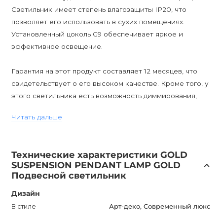
Светильник имеет степень влагозащиты IP20, что
позволяет его использовать в сухих помещениях.
Установленный цоколь G9 обеспечивает яркое и
эффективное освещение.
Гарантия на этот продукт составляет 12 месяцев, что
свидетельствует о его высоком качестве. Кроме того, у
этого светильника есть возможность диммирования,
если установить диммируемые лампы.
Читать дальше
GOLD SUSPENSION PENDANT LAMP GOLD - это не
только функциональный светильник, но и элемент
Технические характеристики GOLD
декора, который добавит изысканности и
SUSPENSION PENDANT LAMP GOLD
привлекательности вашему интерьеру. Он отлично
Подвесной светильник
сочетается с различными стилями оформления и
Дизайн
станет украшением любого помещения.
В стиле
Арт-деко, Современный люкс
Этот продукт не только обеспечит вам яркое и