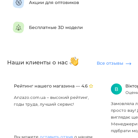
Акции для оптовиков
Бесплатные 3D модели
Наши клиенты о нас
Все отзывы
Рейтинг нашего магазина —
Вікт
4.6
В
Оцени
Anzazo.com.ua – высокий рейтинг,
Замовляла л
годы труда, лучший сервис!
просто вау! 
виглядає ще
Менеджери в
підібрати мод
Вы можете
оставить отзыв
о нашем