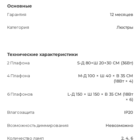
интересуют другие размеры, обратитесь к нашим
Основные
менеджерам для уточнения информации.
Гарантия
12 месяцев
Категория
Люстры
Технические характеристики
2 Плафона
S-Д 80×Ш 20×30 СМ (36Вт)
4 Плафона
M-Д 100 × Ш 40 × В 35 СМ
(18Вт × 4)
6 Плафонов
L-Д 150 × Ш 150 × В 35 СМ (18Вт
× 6)
Влагозащита
IP20
Возможность диммирования
Невозможно
Количество ламп
2, 4, 6