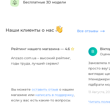
Бесплатные 3D модели
Наши клиенты о нас
Все отзывы
Рейтинг нашего магазина —
Вікт
4.6
В
Оцени
Anzazo.com.ua – высокий рейтинг,
Замовляла л
годы труда, лучший сервис!
просто вау! 
виглядає ще
Менеджери в
підібрати мод
Вы можете
оставить отзыв
о нашем
13 Августа, 2
магазине или
написать в поддержку
,
если у вас есть какие-то вопросы.
Читать полн