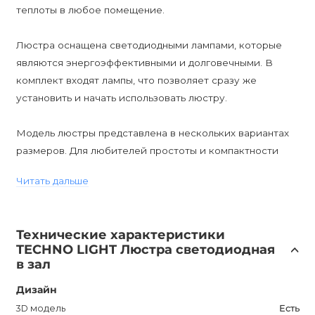
теплоты в любое помещение.
Люстра оснащена светодиодными лампами, которые
являются энергоэффективными и долговечными. В
комплект входят лампы, что позволяет сразу же
установить и начать использовать люстру.
Модель люстры представлена в нескольких вариантах
размеров. Для любителей простоты и компактности
подходит модель с двумя плафонами размером S. Для
Читать дальше
увеличения освещенности помещения можно выбрать
модель с четырьмя плафонами размером M. А для тех,
кто хочет создать действительно впечатляющий
Технические характеристики
световой акцент, имеется модель с шестью плафонами
TECHNO LIGHT Люстра светодиодная
размером L.
в зал
Дизайн
Однако стоит учесть, что данная люстра не
поддерживает диммирование. Она имеет степень
3D модель
Есть