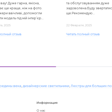
вау! Дуже гарна, якісна,
та обслуговуванням дуже
ає ще краще, ніж на фото.
задоволена.Буду звертати
ери ввічливі, допомогли
ще.Рекомендую...
ти модель під мій інтер’єр...
та, 2025
22 Февраля, 2025
 полный отзыв
Читать полный отзыв
редины века
,
дизайнерские светильники
,
Люстры для больших п
Информация
О нас