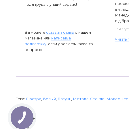
просто 
годы труда, лучший сервис!
вигляд
Менедж
підібра
13 Авгус
Вы можете
оставить отзыв
о нашем
магазине или
написать в
Читать
поддержку
, если у вас есть какие-то
вопросы.
Теги:
Люстра
,
Белый
,
Латунь
,
Металл
,
Стекло
,
Модерн се
Категории
Люстра