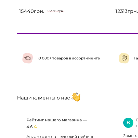
15440грн.
12313грн.
22972грн.
10 000+ товаров в ассортименте
Га
Наши клиенты о нас
Рейтинг нашего магазина —
В
4.6
Замовля
Anzazo.com.ua – высокий рейтинг,