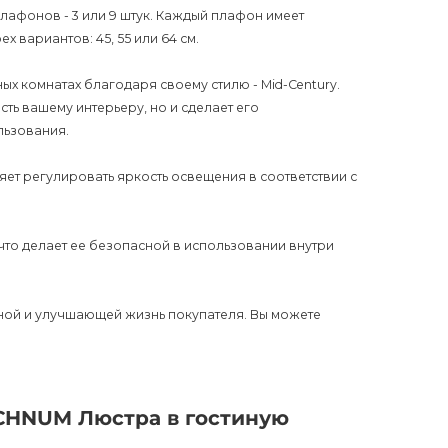
плафонов - 3 или 9 штук. Каждый плафон имеет
х вариантов: 45, 55 или 64 см.
ых комнатах благодаря своему стилю - Mid-Century.
ть вашему интерьеру, но и сделает его
льзования.
т регулировать яркость освещения в соответствии с
что делает ее безопасной в использовании внутри
ьной и улучшающей жизнь покупателя. Вы можете
ли офиса, добавляя необычный акцент в интерьере.
ко, вы всегда можете обратиться к нашим менеджерам,
CHNUM Люстра в гостиную