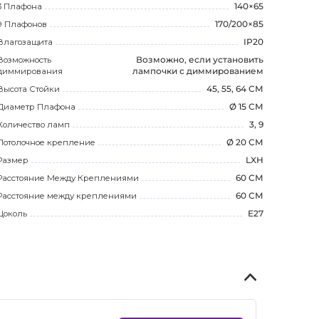
3 Плафона
140×65
9 Плафонов
170/200×85
Влагозащита
IP20
Возможность
Возможно, если установить
диммирования
лампочки с диммированием
Высота Стойки
45, 55, 64 СМ
Диаметр Плафона
Ø 15 СМ
Количество ламп
3, 9
Потолочное крепление
Ø 20 СМ
Размер
LXH
Расстояние Между Креплениями
60 СМ
Расстояние между креплениями
60 СМ
Цоколь
E27