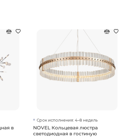
Срок исполнения: 4–8 недель
Ср
ная в
NOVEL Кольцевая люстра
ION
светодиодная в гостиную
гос