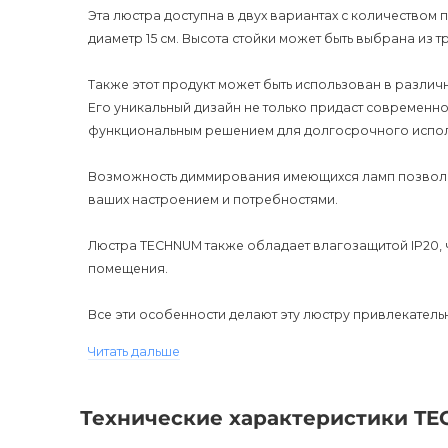
Эта люстра доступна в двух вариантах с количеством 
диаметр 15 см. Высота стойки может быть выбрана из тре
Также этот продукт может быть использован в различн
Его уникальный дизайн не только придаст современнос
функциональным решением для долгосрочного испо
Возможность диммирования имеющихся ламп позволяе
ваших настроением и потребностями.
Люстра TECHNUM также обладает влагозащитой IP20, 
помещения.
Все эти особенности делают эту люстру привлекател
использовать ее в различных комнатах вашего дома и
Читать дальше
Цена указана за версию с 3 источниками света, одна
чтобы получить дополнительную информацию.
Технические характеристики TE