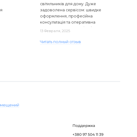
світильників для дому. Дуже
ся
задоволена сервісом: швидке
оформлення, професійна
консультація та оперативна
доставка. Один з плафонів, на жаль,
13 Февраля, 2025
виявився пошкодженим, але магаз..
Читать полный отзыв
омещений
Поддержка
+380 97 504 11 39