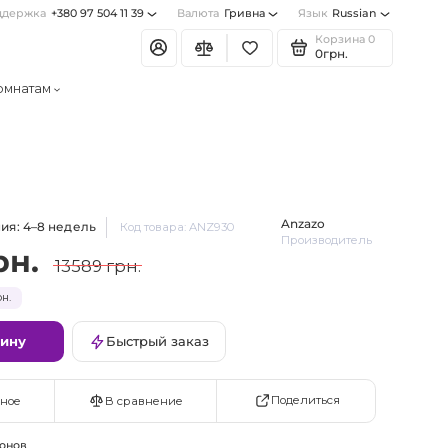
ддержка
+380 97 504 11 39
Валюта
Гривна
Язык
Russian
Корзина
0
0грн.
омнатам
Anzazo
ия: 4–8 недель
Код товара: ANZ930
Производитель
рн.
13589 грн.
н.
зину
Быстрый заказ
Поделиться
ное
В сравнение
онов