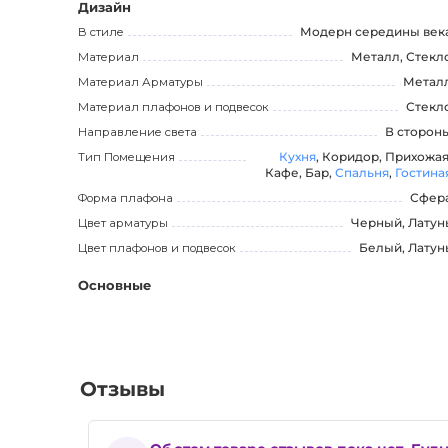
Выбирая TECHNUM Дизайнерскую люстру, вы получает
Дизайн
который привлечет внимание всех потенциальных пок
В стиле
Модерн середины век
TECHNUM!
Материал
Металл, Стекл
Материал Арматуры
Метал
Материал плафонов и подвесок
Стекл
Направление света
В сторон
Тип Помещения
Кухня
, Коридор, Прихожая
Кафе, Бар,
Спальня
,
Гостина
Форма плафона
Сфер
Цвет арматуры
Черный, Латун
Цвет плафонов и подвесок
Белый, Латун
Основные
Отзывы