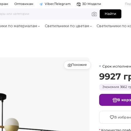
ерам
Оптовикам
Viber/Telegram
3D Модели
По
Найти
ники по материалам
Светильники по цветам
Светильники по к
Похожие
Срок исполнен
9927 г
Экономия 3662 гр
В кор
В избран
Количество плаф