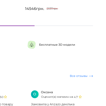
14546грн.
152
20311грн.
Бесплатные 3D модели
Все отзывы
Оксана
О
Оценил(а) магазин на
5.0
4.7
ю товару
Замовила у Anzazo декілька