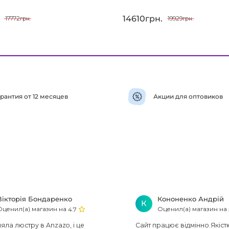
14610грн.
17772грн.
19929грн.
рантия от 12 месяцев
Акции для оптовиков
Вікторія Бондаренко
Кононенко Андрій
К
Оценил(а) магазин на
Оценил(а) магазин на
4.7
ла люстру в Anzazo, і це
Сайт працює відмінно.Якіст