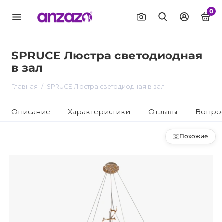
0
SPRUCE Люстра светодиодная
в зал
Главная
SPRUCE Люстра светодиодная в зал
Описание
Характеристики
Отзывы
Вопрос
Похожие