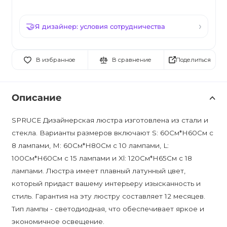
Я дизайнер: условия сотрудничества
Поделиться
В избранное
В сравнение
Описание
SPRUCE Дизайнерская люстра изготовлена из стали и
стекла. Варианты размеров включают S: 60См*H60См с
8 лампами, M: 60См*H80См с 10 лампами, L:
100См*H60См с 15 лампами и Xl: 120См*H65См с 18
лампами. Люстра имеет плавный латунный цвет,
который придаст вашему интерьеру изысканность и
стиль. Гарантия на эту люстру составляет 12 месяцев.
Тип лампы - светодиодная, что обеспечивает яркое и
экономичное освещение.