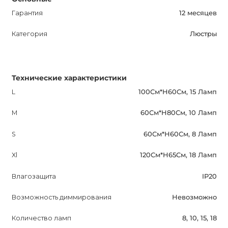
Гарантия
12 месяцев
Категория
Люстры
Технические характеристики
L
100См*H60См, 15 Ламп
M
60См*H80См, 10 Ламп
S
60См*H60См, 8 Ламп
Xl
120См*H65См, 18 Ламп
Влагозащита
IP20
Возможность диммирования
Невозможно
Количество ламп
8, 10, 15, 18