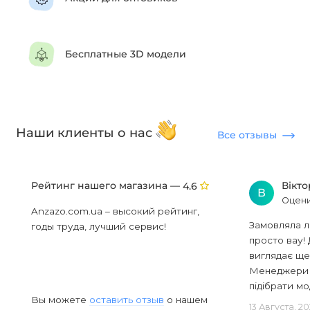
Бесплатные 3D модели
Наши клиенты о нас
Все отзывы
Рейтинг нашего магазина —
Вікт
4.6
В
Оцени
Anzazo.com.ua – высокий рейтинг,
Замовляла л
годы труда, лучший сервис!
просто вау! 
виглядає ще
Менеджери в
підібрати мод
Вы можете
оставить отзыв
о нашем
13 Августа, 2