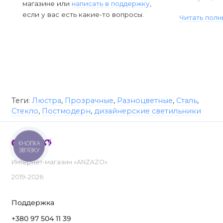
магазине или
написать в поддержку
,
если у вас есть какие-то вопросы.
Читать полн
Теги:
Люстра
,
Прозрачные
,
Разноцветные
,
Сталь
,
Стекло
,
Постмодерн
,
дизайнерские светильники
КНОПКА
ЗВ'ЯЗКУ
Интернет-магазин «ANZAZO»
2019-2026
Поддержка
+380 97 504 11 39