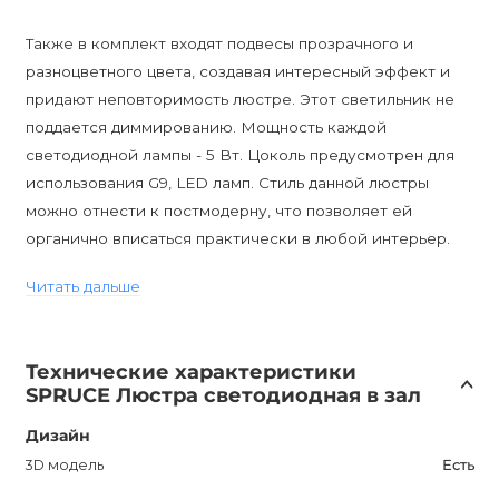
Также в комплект входят подвесы прозрачного и
разноцветного цвета, создавая интересный эффект и
придают неповторимость люстре. Этот светильник не
поддается диммированию. Мощность каждой
светодиодной лампы - 5 Вт. Цоколь предусмотрен для
использования G9, LED ламп. Стиль данной люстры
можно отнести к постмодерну, что позволяет ей
органично вписаться практически в любой интерьер.
Читать дальше
SPRUCE Дизайнерская люстра будет отличным
дополнением к вашему домашнему интерьеру, придаст
ему элегантность и стиль. Продукт создан из
Технические характеристики
высококачественных материалов, обеспечивая
SPRUCE Люстра светодиодная в зал
прочность и долговечность. Он улучшит качество света
в вашем доме, подчеркивая красоту и характер вашего
Дизайн
пространства.
3D модель
Есть