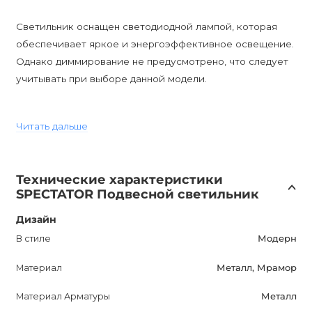
Светильник оснащен светодиодной лампой, которая
обеспечивает яркое и энергоэффективное освещение.
Однако диммирование не предусмотрено, что следует
учитывать при выборе данной модели.
SPECTATOR подвесной светильник имеет влагозащиту
Читать дальше
IP20, что позволяет его использовать только внутри
помещений. Цоколь оснащен светодиодной лампой, что
обеспечивает долговечность и надежность этого
Технические характеристики
светильника.
SPECTATOR Подвесной светильник
Стиль светильника можно охарактеризовать как
Дизайн
современный и модный – идеальный выбор для
В стиле
Модерн
современных интерьеров.
Материал
Металл, Мрамор
В комплект входят все необходимые лампы, что делает
Материал Арматуры
Металл
этот светильник готовым к использованию сразу же