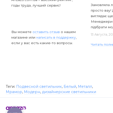
Замовляла л
годы труда, лучший сервис!
просто вау! 
виглядає ще
Менеджери в
підібрати мод
Вы можете
оставить отзыв
о нашем
13 Августа, 2
магазине или
написать в поддержку
,
если у вас есть какие-то вопросы.
Читать полн
Теги:
Подвесной светильник
,
Белый
,
Металл
,
Мрамор
,
Модерн
,
дизайнерские светильники