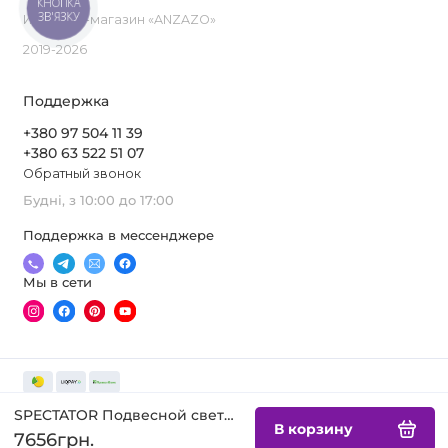
КНОПКА
ЗВ'ЯЗКУ
Интернет-магазин «ANZAZO»
2019-2026
Поддержка
+380 97 504 11 39
+380 63 522 51 07
Обратный звонок
Будні, з 10:00 до 17:00
Поддержка в мессенджере
Мы в сети
SPECTATOR Подвесной светильник
В корзину
7656грн.